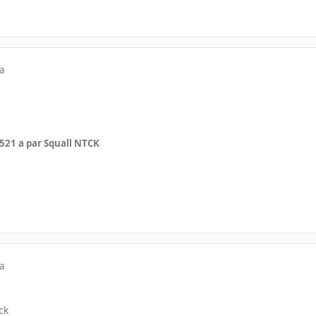
a
05
21 a
par Squall NTCK
a
ck