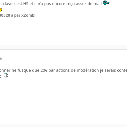
 clavier est HS et il n'a pas encore reçu assez de mail
005
20 a
par XZombi
a
onner ne fusque que 20€ par actions de modération je serais cont
ci