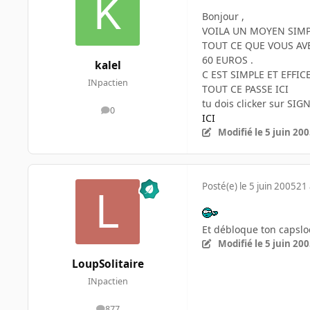
Bonjour ,
VOILA UN MOYEN SIMP
TOUT CE QUE VOUS AVE
60 EUROS .
kalel
C EST SIMPLE ET EFFI
INpactien
TOUT CE PASSE ICI
tu dois clicker sur SI
0
messages
ICI
Modifié
le 5 juin 20
Posté(e)
le 5 juin 2005
21 
Et débloque ton capslo
Modifié
le 5 juin 20
LoupSolitaire
INpactien
877