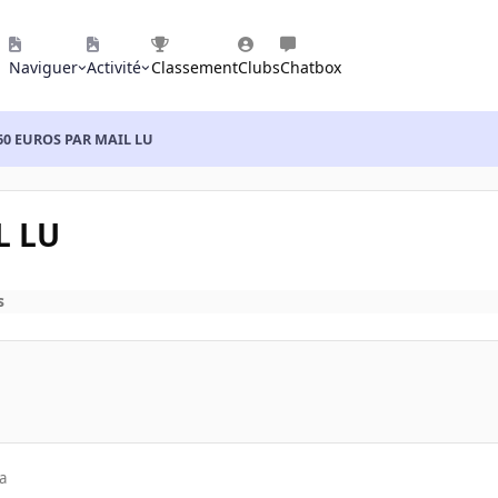
Naviguer
Activité
Classement
Clubs
Chatbox
0 EUROS PAR MAIL LU
L LU
s
a