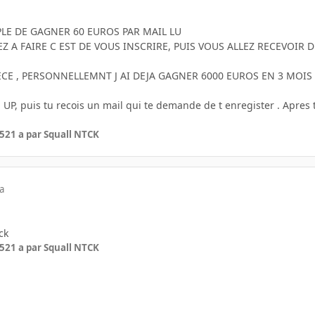
LE DE GAGNER 60 EUROS PAR MAIL LU
Z A FAIRE C EST DE VOUS INSCRIRE, PUIS VOUS ALLEZ RECEVOIR 
CECE , PERSONNELLEMNT J AI DEJA GAGNER 6000 EUROS EN 3 MOIS
GN UP, puis tu recois un mail qui te demande de t enregister . Apr
05
21 a
par Squall NTCK
a
ck
05
21 a
par Squall NTCK