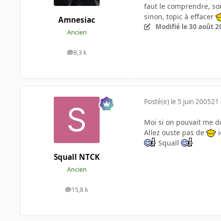
faut le comprendre, son
sinon, topic à effacer
Amnesiac
Modifié
le 30 août 2
Ancien
8,3 k
messages
Posté(e)
le 5 juin 2005
21 
Moi si on pouvait me d
Allez ouste pas de
i
Squall
Squall NTCK
Ancien
15,8 k
messages