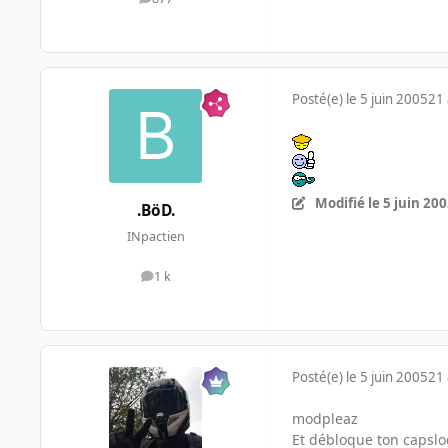
messages
Posté(e)
le 5 juin 2005
21 
Modifié
le 5 juin 20
.BöD.
INpactien
1 k
messages
Posté(e)
le 5 juin 2005
21 
modpleaz
Et débloque ton capslo