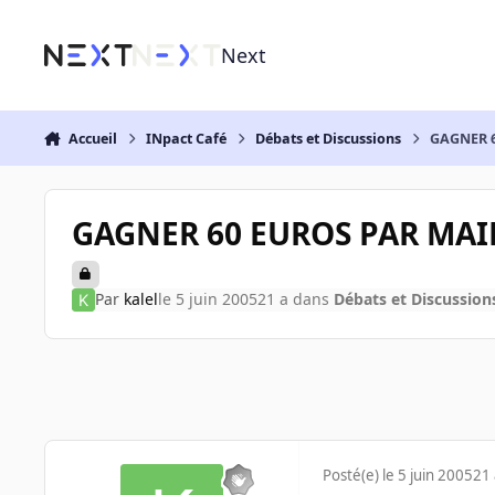
Aller au contenu
Next
Accueil
INpact Café
Débats et Discussions
GAGNER 6
GAGNER 60 EUROS PAR MAI
Par
kalel
le 5 juin 2005
21 a
dans
Débats et Discussion
Posté(e)
le 5 juin 2005
21 