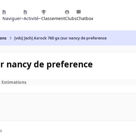
Naviguer
Activité
Classement
Clubs
Chatbox
ions
[vds] [ech] Asrock 760 gx (sur nancy de preference
sur nancy de preference
t Estimations
a