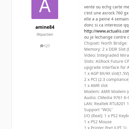
vente ou echg carte me
c'est une asrock 760 gx
elle a a peine 4 semain
donc si ca interesse qq
amine84
http://www.actualis.co
INpactien
ou je lechange contre 
Chipset: North Bridge: 
127
messages
Memory: 2 x DDR Slot 
Video: Integraded Mir
Slots: ASRock Future CP
upgrade interface for
1 x AGP 8X/4X slot(1.5V)
2 x PCI (2.3 compliance)
1 x AMR slot
Modem: AMR Modem (o
Audio: CMedia 9761 6-
LAN: Realtek RTL8201 1
Support "WOL"
I/O (Real): 1 x PS2 Key
1 x PS2 Mouse
1 x Printer Port (LPT 1)