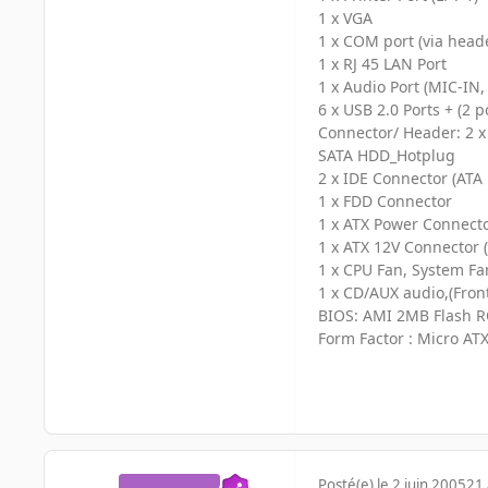
1 x VGA
1 x COM port (via head
1 x RJ 45 LAN Port
1 x Audio Port (MIC-IN
6 x USB 2.0 Ports + (2 
Connector/ Header: 2 x
SATA HDD_Hotplug
2 x IDE Connector (ATA
1 x FDD Connector
1 x ATX Power Connecto
1 x ATX 12V Connector 
1 x CPU Fan, System Fa
1 x CD/AUX audio,(Fron
BIOS: AMI 2MB Flash R
Form Factor : Micro AT
Posté(e)
le 2 juin 2005
21 