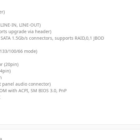
er)
, LINE-IN, LINE-OUT)
ports upgrade via header)
 SATA 1.5Gb/s connectors, supports RAID,0,1 JBOD
 133/100/66 mode)
r (20pin)
(4pin)
n
t panel audio connector)
OM with ACPI, SM BIOS 3.0, PnP
X
a