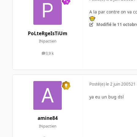
A la par contre on va c
Modifié
le 11 octobr
PoLteRgeIsTiUm
INpactien
3,9 k
messages
Posté(e)
le 2 juin 2005
21 
ya eu un bug dsl
amine84
INpactien