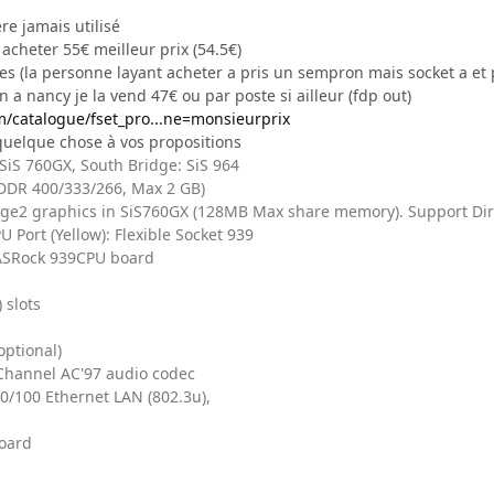
re jamais utilisé
 acheter 55€ meilleur prix (54.5€)
es (la personne layant acheter a pris un sempron mais socket a et 
n a nancy je la vend 47€ ou par poste si ailleur (fdp out)
m/catalogue/fset_pro...ne=monsieurprix
quelque chose à vos propositions
SiS 760GX, South Bridge: SiS 964
(DDR 400/333/266, Max 2 GB)
age2 graphics in SiS760GX (128MB Max share memory). Support Dir
U Port (Yellow): Flexible Socket 939
 ASRock 939CPU board
 slots
ptional)
Channel AC'97 audio codec
0/100 Ethernet LAN (802.3u),
board