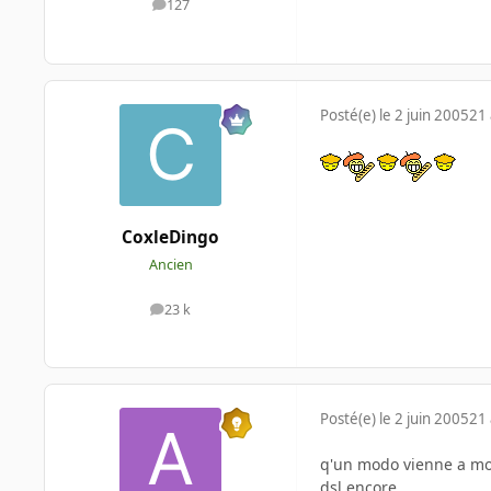
127
messages
Posté(e)
le 2 juin 2005
21 
CoxleDingo
Ancien
23 k
messages
Posté(e)
le 2 juin 2005
21 
q'un modo vienne a mo
dsl encore