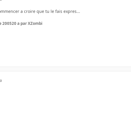
ommencer a croire que tu le fais expres...
e 2005
20 a
par XZombi
a