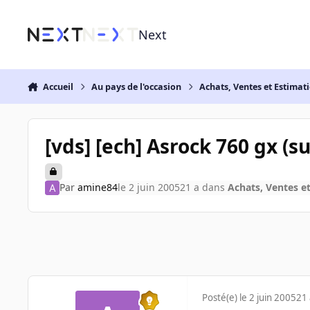
Aller au contenu
Next
Accueil
Au pays de l'occasion
Achats, Ventes et Estimat
[vds] [ech] Asrock 760 gx (
Par
amine84
le 2 juin 2005
21 a
dans
Achats, Ventes e
Posté(e)
le 2 juin 2005
21 