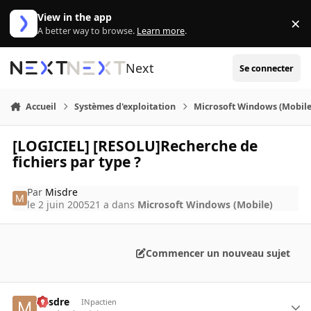
Aller au contenu
View in the app
×
Di
A better way to browse.
Learn more
.
Next
Se connecter
Accueil
Systèmes d'exploitation
Microsoft Windows (Mobile
[LOGICIEL] [RESOLU]Recherche de
fichiers par type ?
Par
Misdre
le 2 juin 2005
21 a
dans
Microsoft Windows (Mobile)
Commencer un nouveau sujet
Misdre
INpactien