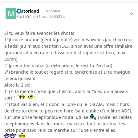
motorland
INpactien
Posté(e)
le 31 mai 2005
21 a
Si tu veux faire avancer les chose:
1°)trouve un/une (gentil/gentille) voisin/voisines (au choix) qui
a l'adsl (au mieux chez ton F.A.I, sinon avec une offre similaire
qui voudrat bien que tu fasse un test rapide (si t bon, max
30mn)
2°)prend ton matos (ordi+modem, le rest tu t'en fou)
3°) branche le tout et regard si tu syncronise et si tu navigue
mieux qu'avant
Alors la 2 sol:
1°) C la meme chose que chez toi, alors la t'a eu un mauvais
sort (
)
2°) tout vas bien, et c donc la ligne ou le DSLAM, mais c hors
de chez toi donc tu peu rien faire (sauf oublie d'un filtre ADSL
sur une prise telephonique mural utilise
) voire les cables
telephoniques dans les murs, mais la il faut tester tout les
prise pour savoire si ca marche sur l'une d'entre elles.