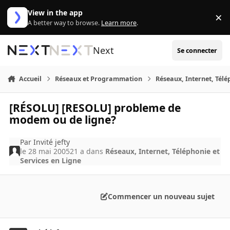
Aller au contenu
View in the app
×
Di
A better way to browse.
Learn more
.
Next
Se connecter
Accueil
Réseaux et Programmation
Réseaux, Internet, Télé
[RÉSOLU] [RESOLU] probleme de
modem ou de ligne?
Par
Invité jefty
le 28 mai 2005
21 a
dans
Réseaux, Internet, Téléphonie et
Services en Ligne
Commencer un nouveau sujet