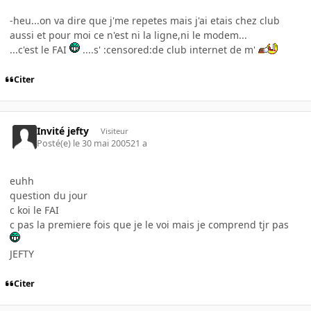
-heu...on va dire que j'me repetes mais j'ai etais chez club
aussi et pour moi ce n'est ni la ligne,ni le modem...
...c'est le FAI
....s' :censored:de club internet de m'
Citer
Invité jefty
Visiteur
Posté(e)
le 30 mai 2005
21 a
euhh
question du jour
c koi le FAI
c pas la premiere fois que je le voi mais je comprend tjr pas
JEFTY
Citer