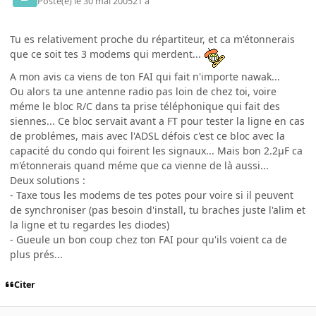
Posté(e)
le 30 mai 2005
21 a
Tu es relativement proche du répartiteur, et ca m'étonnerais
que ce soit tes 3 modems qui merdent...
A mon avis ca viens de ton FAI qui fait n'importe nawak...
Ou alors ta une antenne radio pas loin de chez toi, voire
méme le bloc R/C dans ta prise téléphonique qui fait des
siennes... Ce bloc servait avant a FT pour tester la ligne en cas
de problémes, mais avec l'ADSL défois c'est ce bloc avec la
capacité du condo qui foirent les signaux... Mais bon 2.2µF ca
m'étonnerais quand méme que ca vienne de là aussi...
Deux solutions :
- Taxe tous les modems de tes potes pour voire si il peuvent
de synchroniser (pas besoin d'install, tu braches juste l'alim et
la ligne et tu regardes les diodes)
- Gueule un bon coup chez ton FAI pour qu'ils voient ca de
plus prés...
Citer