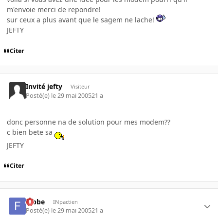
m'envoie merci de repondre!
sur ceux a plus avant que le sagem ne lache!
JEFTY
Citer
Invité jefty
Visiteur
Posté(e)
le 29 mai 2005
21 a
donc personne na de solution pour mes modem??
c bien bete sa
JEFTY
Citer
fabbe
INpactien
Posté(e)
le 29 mai 2005
21 a