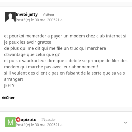
Invité jefty
Visiteur
Posté(e)
le 30 mai 2005
21 a
et pourkoi memerder a payer un modem chez club internet si
je peux les avoir gratos!
de plus qui me dit qui me file un truc qui marchera
d'avantage que celui que g?
et puis c vaudrai leur dire que c debile se principe de filer des
modem qui marche pas avec leur abonnement!
si il veulent des client c pas en faisant de la sorte que sa va s
arranger!
JEFTY
Citer
mixpixoto
INpactien
Posté(e)
le 30 mai 2005
21 a