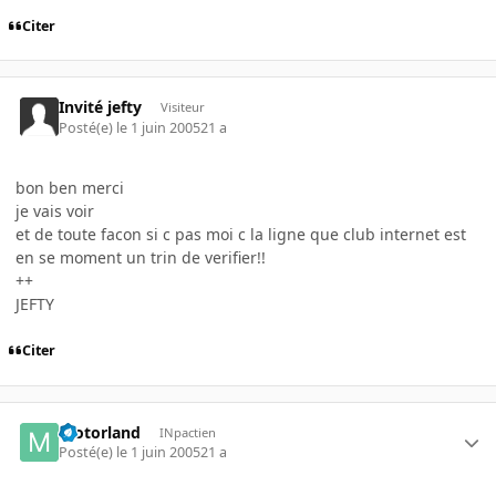
Citer
Invité jefty
Visiteur
Posté(e)
le 1 juin 2005
21 a
bon ben merci
je vais voir
et de toute facon si c pas moi c la ligne que club internet est
en se moment un trin de verifier!!
++
JEFTY
Citer
motorland
INpactien
Posté(e)
le 1 juin 2005
21 a