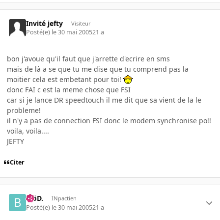
Invité jefty
Visiteur
Posté(e)
le 30 mai 2005
21 a
bon j'avoue qu'il faut que j'arrette d'ecrire en sms
mais de là a se que tu me dise que tu comprend pas la
moitier cela est embetant pour toi!
donc FAI c est la meme chose que FSI
car si je lance DR speedtouch il me dit que sa vient de la le
probleme!
il n'y a pas de connection FSI donc le modem synchronise po!!
voila, voila....
JEFTY
Citer
.BöD.
INpactien
Posté(e)
le 30 mai 2005
21 a