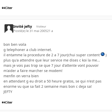
Citer
Invité jefty
Visiteur
Posté(e)
le 31 mai 2005
21 a
bon ben voila
g telephoner a club internet.
il entamme la procedure de 2 a 7 jour(chui super content
)
plus qu'a attendre que leur service me dises c koi la me...
mais je vois pas trop se que 7 jour d'attente vont pouvoir
m'aider a faire marcher se modem!
menfin on verra bien
en attendant g eu droit a 50 heure gratos, se qui n'est pas
enorme vu que sa fait 2 semaine mais bon c deja sa!
JEFTY
Citer