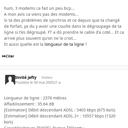
hum, 3 modems ca fait un peu bcp...
A mon avis ca viens pas des modems...
Si ta des problémes de synchros et ce depuis que ta changé
de forfait, ya du y avoir une couille dans le dégroupage de ta
ligne si t'es dégroupé, FT a dû prendre le cable d'a coté... Et ca
arrive plus souvent qu'on ne le croit...
Et aussi quelle est la
longueur de ta ligne
?
Citer
Invité jefty
Visiteur
Posté(e)
le 30 mai 2005
21 a
Longueur de ligne : 2376 mètres
Affaiblissement : 35.64 dB
[Estimation] Débit descendant ADSL : 5403 kbps (675 ko/s)
[Estimation] Débit descendant ADSL 2+ : 10557 kbps (1320
ko/s)
Caractéristiques IP/ADSL France Télécom :