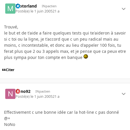
motorland
INpactien
Posté(e)
le 1 juin 2005
21 a
Trouvé,
le but et de t'aide a faire quelques tests qui te'aideron à savoir
si c toi ou la ligne, je t'accord que c un peu radical mais au
moins, c incontestable, et donc au lieu d'appeler 100 fois, tu
ferat plus que 2 ou 3 appels max, et je pense que ca peux etre
plus sympa pour ton compte en banque
Citer
nono92
INpactien
Posté(e)
le 1 juin 2005
21 a
Effectivement c une bonne idée car la hot-line c pas donné
@+
NoNo