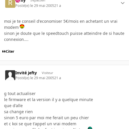
ramy
INpactien
Posté(e)
le 29 mai 2005
21 a
moi je te conseil d'economiser 5€/mois en achetant un vrai
modem
sinon je doute que le speedtouch puisse atteindre de si haute
connexion....
Citer
Invité jefty
Visiteur
Posté(e)
le 29 mai 2005
21 a
g tout actualiser
le firmware et la version il y a quelque minute
que d'alle
sa change rien
sinon 5 euro par moi me ferait un peu chier
et c koi se que t'appel un vrai modem