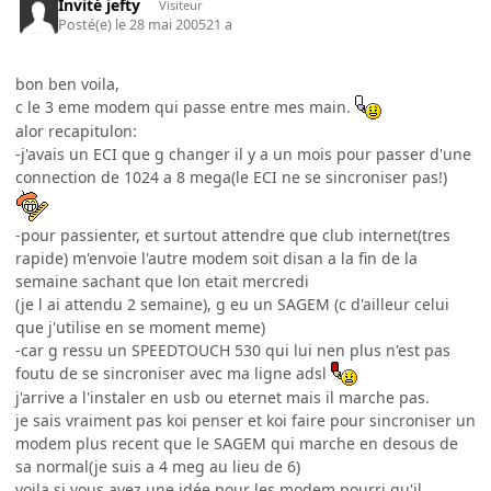
Invité jefty
Visiteur
Posté(e)
le 28 mai 2005
21 a
bon ben voila,
c le 3 eme modem qui passe entre mes main.
alor recapitulon:
-j'avais un ECI que g changer il y a un mois pour passer d'une
connection de 1024 a 8 mega(le ECI ne se sincroniser pas!)
-pour passienter, et surtout attendre que club internet(tres
rapide) m'envoie l'autre modem soit disan a la fin de la
semaine sachant que lon etait mercredi
(je l ai attendu 2 semaine), g eu un SAGEM (c d'ailleur celui
que j'utilise en se moment meme)
-car g ressu un SPEEDTOUCH 530 qui lui nen plus n'est pas
foutu de se sincroniser avec ma ligne adsl
j'arrive a l'instaler en usb ou eternet mais il marche pas.
je sais vraiment pas koi penser et koi faire pour sincroniser un
modem plus recent que le SAGEM qui marche en desous de
sa normal(je suis a 4 meg au lieu de 6)
voila si vous avez une idée pour les modem pourri qu'il