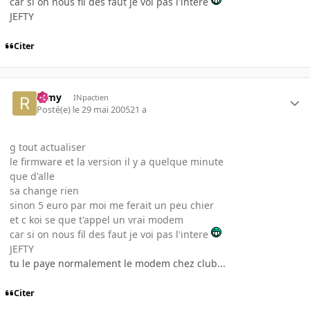
car si on nous fil des faut je voi pas l'intere
JEFTY
Citer
ramy
INpactien
Posté(e)
le 29 mai 2005
21 a
g tout actualiser
le firmware et la version il y a quelque minute
que d'alle
sa change rien
sinon 5 euro par moi me ferait un peu chier
et c koi se que t'appel un vrai modem
car si on nous fil des faut je voi pas l'intere
JEFTY
tu le paye normalement le modem chez club...
Citer