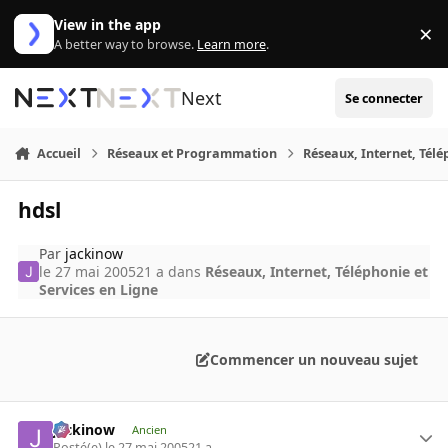
Aller au contenu
View in the app
×
Di
A better way to browse.
Learn more
.
Next
Se connecter
Accueil
Réseaux et Programmation
Réseaux, Internet, Télé
hdsl
Par
jackinow
le 27 mai 2005
21 a
dans
Réseaux, Internet, Téléphonie et
Services en Ligne
Commencer un nouveau sujet
jackinow
Ancien
Posté(e)
le 27 mai 2005
21 a