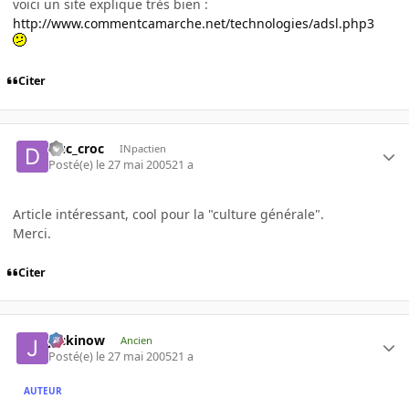
voici un site explique très bien :
http://www.commentcamarche.net/technologies/adsl.php3
Citer
Duc_croc
INpactien
Posté(e)
le 27 mai 2005
21 a
Article intéressant, cool pour la "culture générale".
Merci.
Citer
jackinow
Ancien
Posté(e)
le 27 mai 2005
21 a
AUTEUR