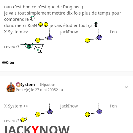
nan c'est bon ce n'est que de l'anglais :)
je vais tout simplement mettre dix fois plus de temps pour
comprendre
donc merci KiaN
je vais étudier tout ça
X-System >>
jack
I
now
t'en
reveux?
Citer
X-System
INpactien
Posté(e)
le 27 mai 2005
21 a
X-System >>
jack
I
now
t'en
reveux?
JACK
Y
NOW