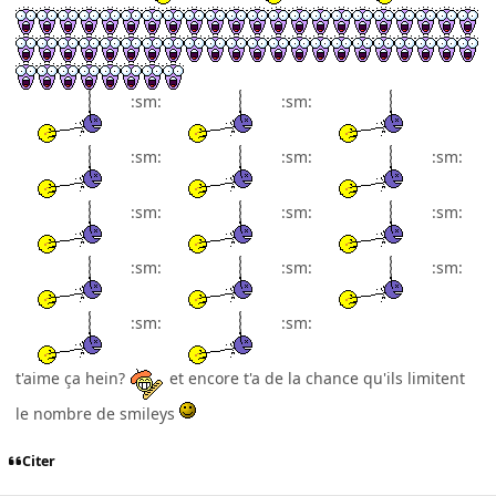
:sm:
:sm:
:sm:
:sm:
:sm:
:sm:
:sm:
:sm:
:sm:
:sm:
:sm:
:sm:
:sm:
t'aime ça hein?
et encore t'a de la chance qu'ils limitent
le nombre de smileys
Citer