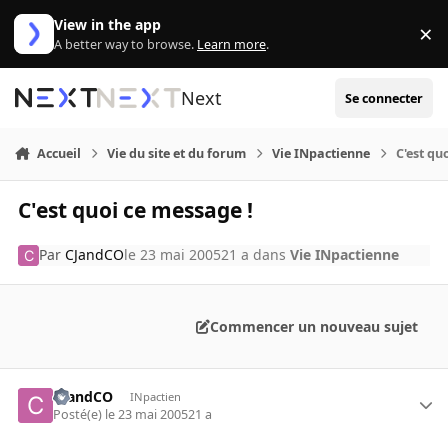
Aller au contenu
View in the app
×
Di
A better way to browse.
Learn more
.
Next
Se connecter
Accueil
Vie du site et du forum
Vie INpactienne
C'est qu
C'est quoi ce message !
Par
CJandCO
le 23 mai 2005
21 a
dans
Vie INpactienne
Commencer un nouveau sujet
CJandCO
INpactien
Posté(e)
le 23 mai 2005
21 a