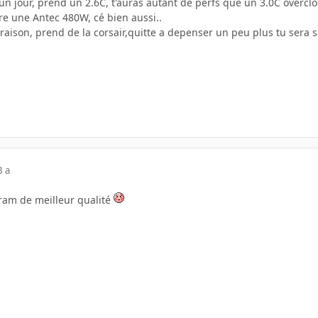
r un jour, prend un 2.6C, t'auras autant de perfs que un 3.0C overclo
re une Antec 480W, cé bien aussi..
 raison, prend de la corsair,quitte a depenser un peu plus tu sera
3 a
 ram de meilleur qualité