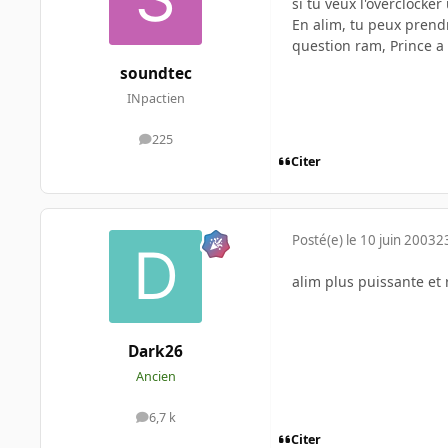
si tu veux l'overclocke
En alim, tu peux prend
question ram, Prince a
soundtec
INpactien
225
messages
Citer
Posté(e)
le 10 juin 2003
2
alim plus puissante et
Dark26
Ancien
6,7 k
messages
Citer