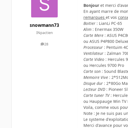
Bonjour
et merci d'ava
En ayant marre de mon v
remarques
et vos
conse
Boitier
: LianLi PC-65
snowmann73
Alim
: Enermax 350W
INpactien
Carte Mere
: ASUS P4C8
ou ASUS P4P800 Delux
28
messages
Processeur
: Pentuim 4
Ventilateur
: Zalman 70
Carte Video
: Hercules 
ou Hercules 9700 Pro
Carte son
: Sound Blast
Memoire Vive
: 2*512M
Disque dur
: 2*80Go Max
Lecteur DVD
: Pioneer Sl
Carte tuner TV
: Hercul
ou Hauppauge Win TV 
Voila, comme vous pouve
Note : Je ne suis pas u
Le systeme d'exploitat
Merci d'avance pour v