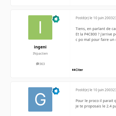
Posté(e)
le 10 juin 2003
2
Tiens, en parlant de ca
Et la P4C800 ? j'arrive po
c po mal pour faire un
ingeni
INpactien
363
messages
Citer
Posté(e)
le 10 juin 2003
2
Pour le proco il parait 
Je te proposais le 2.4 