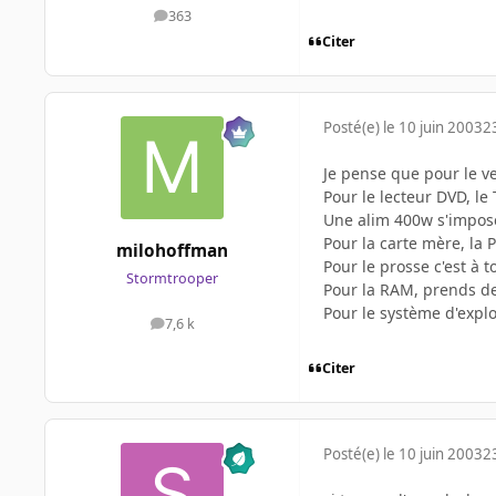
363
messages
Citer
Posté(e)
le 10 juin 2003
2
Je pense que pour le ve
Pour le lecteur DVD, le
Une alim 400w s'impos
Pour la carte mère, la
milohoffman
Pour le prosse c'est à t
Stormtrooper
Pour la RAM, prends de
Pour le système d'explo
7,6 k
messages
Citer
Posté(e)
le 10 juin 2003
2