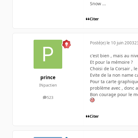
Snow ...
Citer
Posté(e)
le 10 juin 2003
2
c'est bien , mais au n
Et pour la mémoire ?
Choisi de la Corsair , le
Evite de la non name c
prince
Pour ta carte graphique
INpactien
problème avec , donc a 
Bon courage pour le m
523
messages
Citer