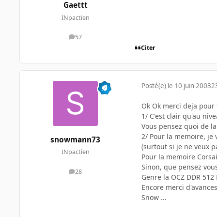
Gaettt
INpactien
57
messages
Citer
Posté(e)
le 10 juin 2003
2
Ok Ok merci deja pour 
1/ C'est clair qu'au ni
Vous pensez quoi de la
2/ Pour la memoire, je
snowmann73
(surtout si je ne veux pa
INpactien
Pour la memoire Corsair,
Sinon, que pensez vous
28
messages
Genre la OCZ DDR 512 
Encore merci d'avances
Snow ...