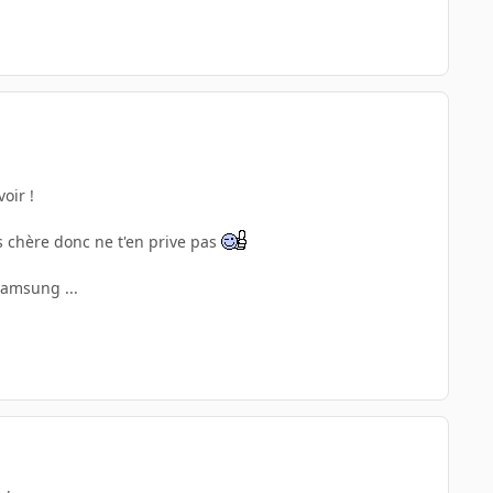
oir !
s chère donc ne t'en prive pas
Samsung ...