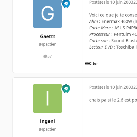
Posté(e)
le 10 juin 2003
2
Voici ce que je te conse
Alim
: Enermax 460W (l
Carte Mere
: ASUS P4P8
Processeur
: Pentuim 4C
Gaettt
Carte son
: Sound Blaste
INpactien
Lecteur DVD
: Toschiba 
57
messages
Citer
Posté(e)
le 10 juin 2003
2
chais pa si le 2,6 est po
ingeni
INpactien