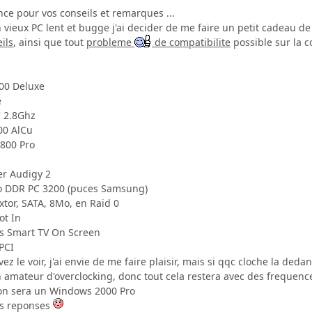
nce pour vos conseils et remarques ...
ieux PC lent et bugge j'ai decider de me faire un petit cadeau de 
ils
, ainsi que tout
probleme
de compatibilite
possible sur la c
00 Deluxe
e
C 2.8Ghz
00 AlCu
9800 Pro
er Audigy 2
o DDR PC 3200 (puces Samsung)
tor, SATA, 8Mo, en Raid 0
ot In
es Smart TV On Screen
PCI
z le voir, j'ai envie de me faire plaisir, mais si qqc cloche la deda
n amateur d'overclocking, donc tout cela restera avec des frequenc
ion sera un Windows 2000 Pro
os reponses