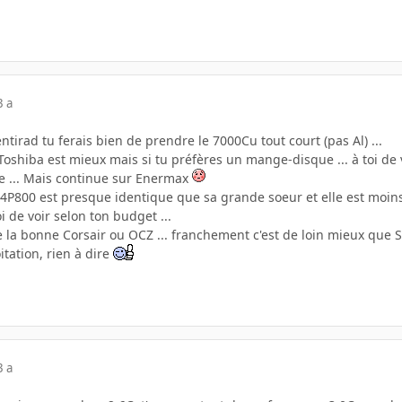
3 a
ntirad tu ferais bien de prendre le 7000Cu tout court (pas Al) ...
 Toshiba est mieux mais si tu préfères un mange-disque ... à toi de v
e ... Mais continue sur Enermax
 P4P800 est presque identique que sa grande soeur et elle est moin
oi de voir selon ton budget ...
 la bonne Corsair ou OCZ ... franchement c'est de loin mieux que 
itation, rien à dire
3 a