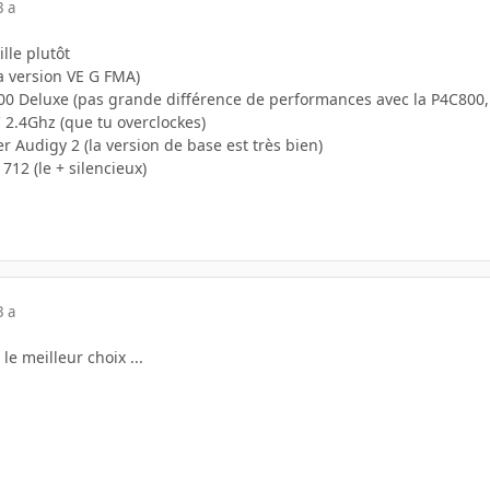
3 a
ille plutôt
a version VE G FMA)
00 Deluxe (pas grande différence de performances avec la P4C800, p
 2.4Ghz (que tu overclockes)
r Audigy 2 (la version de base est très bien)
1712 (le + silencieux)
3 a
 le meilleur choix ...