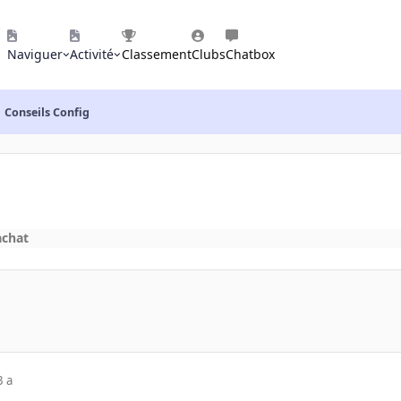
Naviguer
Activité
Classement
Clubs
Chatbox
Conseils Config
achat
3 a