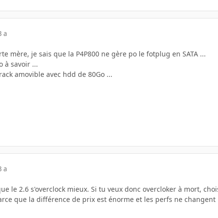
3 a
rte mère, je sais que la P4P800 ne gère po le fotplug en SATA ...
 à savoir ...
 rack amovible avec hdd de 80Go ...
3 a
que le 2.6 s'overclock mieux. Si tu veux donc overcloker à mort, chois
parce que la différence de prix est énorme et les perfs ne changent