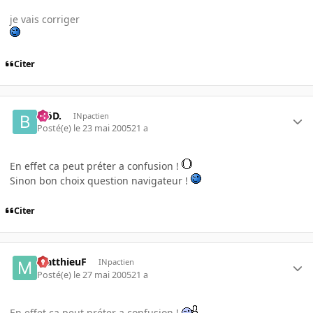
je vais corriger
Citer
.BöD.
INpactien
Posté(e)
le 23 mai 2005
21 a
En effet ca peut préter a confusion !
Sinon bon choix question navigateur !
Citer
MatthieuF
INpactien
Posté(e)
le 27 mai 2005
21 a
En effet ca peut préter a confusion !