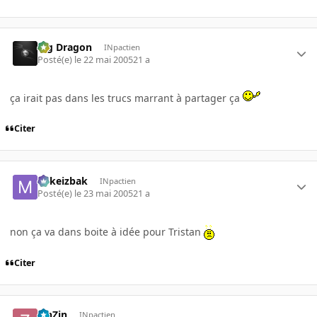
Big Dragon
INpactien
Posté(e)
le 22 mai 2005
21 a
ça irait pas dans les trucs marrant à partager ça
Citer
Mikeizbak
INpactien
Posté(e)
le 23 mai 2005
21 a
non ça va dans boite à idée pour Tristan
Citer
ZinZin
INpactien