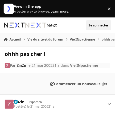
Aller au contenu
View in the app
×
Di
A better way to browse.
Learn more
.
Next
Se connecter
Accueil
Vie du site et du forum
Vie INpactienne
ohhh pas
ohhh pas cher !
Par
ZinZin
le 21 mai 2005
21 a
dans
Vie INpactienne
Commencer un nouveau sujet
ZinZin
INpactien
Posté(e)
le 21 mai 2005
21 a