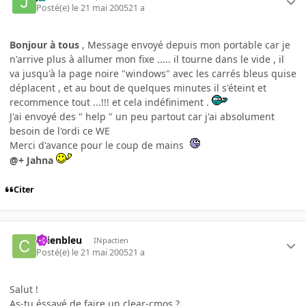
Posté(e)
le 21 mai 2005
21 a
Bonjour à tous
, Message envoyé depuis mon portable car je
n'arrive plus à allumer mon fixe ..... il tourne dans le vide , il
va jusqu'à la page noire "windows" avec les carrés bleus quise
déplacent , et au bout de quelques minutes il s'éteint et
recommence tout ...!!! et cela indéfiniment .
J'ai envoyé des " help " un peu partout car j'ai absolument
besoin de l'ordi ce WE
Merci d'avance pour le coup de mains
@+ Jahna
Citer
chienbleu
INpactien
Posté(e)
le 21 mai 2005
21 a
Salut !
As-tu éssayé de faire un clear-cmos ?