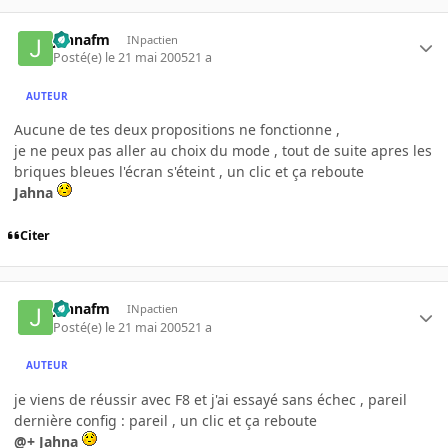
jahnafm
INpactien
Posté(e)
le 21 mai 2005
21 a
AUTEUR
Aucune de tes deux propositions ne fonctionne ,
je ne peux pas aller au choix du mode , tout de suite apres les
briques bleues l'écran s'éteint , un clic et ça reboute
Jahna
Citer
jahnafm
INpactien
Posté(e)
le 21 mai 2005
21 a
AUTEUR
je viens de réussir avec F8 et j'ai essayé sans échec , pareil
dernière config : pareil , un clic et ça reboute
@+ Jahna