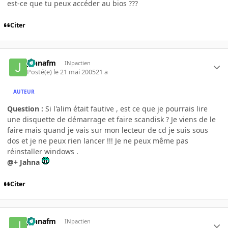
est-ce que tu peux accéder au bios ???
Citer
jahnafm
INpactien
Posté(e)
le 21 mai 2005
21 a
AUTEUR
Question :
Si l'alim était fautive , est ce que je pourrais lire
une disquette de démarrage et faire scandisk ? Je viens de le
faire mais quand je vais sur mon lecteur de cd je suis sous
dos et je ne peux rien lancer !!! Je ne peux même pas
réinstaller windows .
@+ Jahna
Citer
jahnafm
INpactien