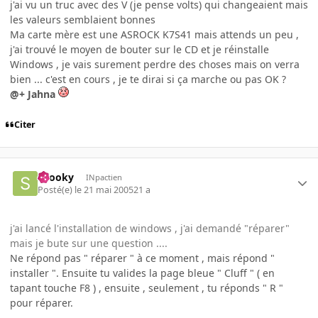
j'ai vu un truc avec des V (je pense volts) qui changeaient mais
les valeurs semblaient bonnes
Ma carte mère est une ASROCK K7S41 mais attends un peu ,
j'ai trouvé le moyen de bouter sur le CD et je réinstalle
Windows , je vais surement perdre des choses mais on verra
bien ... c'est en cours , je te dirai si ça marche ou pas OK ?
@+ Jahna
Citer
snooky
INpactien
Posté(e)
le 21 mai 2005
21 a
j'ai lancé l'installation de windows , j'ai demandé "réparer"
mais je bute sur une question ....
Ne répond pas " réparer " à ce moment , mais répond "
installer ". Ensuite tu valides la page bleue " Cluff " ( en
tapant touche F8 ) , ensuite , seulement , tu réponds " R "
pour réparer.