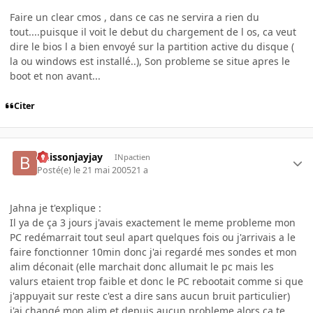
Faire un clear cmos , dans ce cas ne servira a rien du
tout....puisque il voit le debut du chargement de l os, ca veut
dire le bios l a bien envoyé sur la partition active du disque (
la ou windows est installé..), Son probleme se situe apres le
boot et non avant...
Citer
buissonjayjay
INpactien
Posté(e)
le 21 mai 2005
21 a
Jahna je t'explique :
Il ya de ça 3 jours j'avais exactement le meme probleme mon
PC redémarrait tout seul apart quelques fois ou j'arrivais a le
faire fonctionner 10min donc j'ai regardé mes sondes et mon
alim déconait (elle marchait donc allumait le pc mais les
valurs etaient trop faible et donc le PC rebootait comme si que
j'appuyait sur reste c'est a dire sans aucun bruit particulier)
j'ai changé mon alim et depuis aucun probleme alors ça te