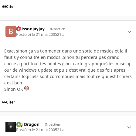
Citer
buissonjayjay
INpactien
Posté(e)
le 21 mai 2005
21 a
Exact sinon ça va t'enmener dans une sorte de msdos et la il
faut s'y connaitre en msdos..Sinon tu perdera pas grand
chose a part tout tes pilotes (son, carte graphique) les mise aj
our de windows update et puis c'est vrai que des fois apres
certains logiciels sont corrompues mais tout ce qui est fichiers
c'est bon..
Sinon OK
Citer
Big Dragon
INpactien
Posté(e)
le 21 mai 2005
21 a