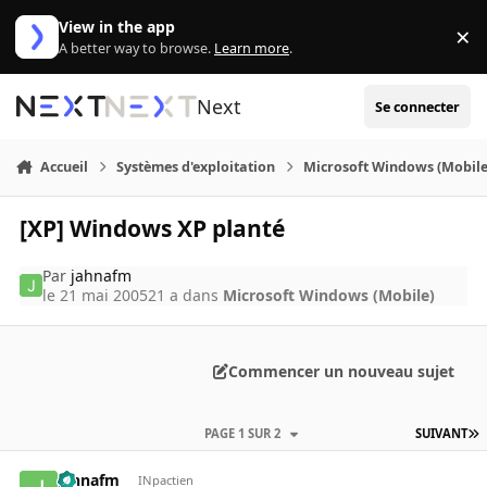
Aller au contenu
View in the app
×
Di
A better way to browse.
Learn more
.
Next
Se connecter
Accueil
Systèmes d'exploitation
Microsoft Windows (Mobile
[XP] Windows XP planté
Par
jahnafm
le 21 mai 2005
21 a
dans
Microsoft Windows (Mobile)
Commencer un nouveau sujet
PAGE 1 SUR 2
SUIVANT
jahnafm
INpactien