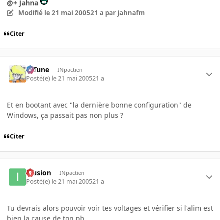
@+ Jahna
Modifié
le 21 mai 2005
21 a
par jahnafm
Citer
D-Tune
INpactien
Posté(e)
le 21 mai 2005
21 a
Et en bootant avec "la dernière bonne configuration" de
Windows, ça passait pas non plus ?
Citer
Illusion
INpactien
Posté(e)
le 21 mai 2005
21 a
Tu devrais alors pouvoir voir tes voltages et vérifier si l'alim est
bien la cause de ton pb ...