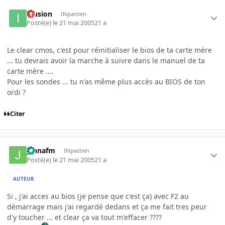
Illusion
INpactien
Posté(e)
le 21 mai 2005
21 a
Le clear cmos, c'est pour réinitialiser le bios de ta carte mère
... tu devrais avoir la marche à suivre dans le manuel de ta
carte mère ....
Pour les sondes ... tu n'as même plus accès au BIOS de ton
ordi ?
Citer
jahnafm
INpactien
Posté(e)
le 21 mai 2005
21 a
AUTEUR
Si , j'ai acces au bios (je pense que c'est ça) avec F2 au
démarrage mais j'ai regardé dedans et ça me fait tres peur
d'y toucher ... et clear ça va tout m'effacer ????