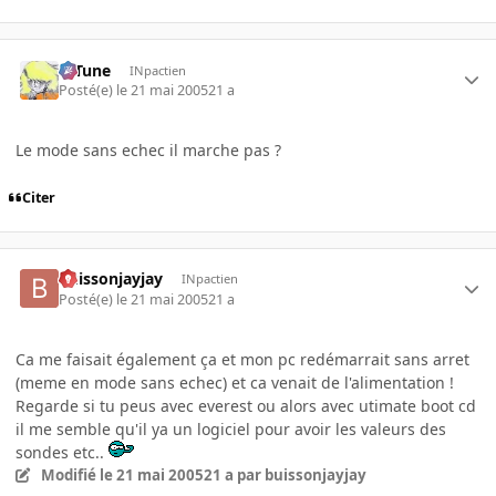
D-Tune
INpactien
Posté(e)
le 21 mai 2005
21 a
Le mode sans echec il marche pas ?
Citer
buissonjayjay
INpactien
Posté(e)
le 21 mai 2005
21 a
Ca me faisait également ça et mon pc redémarrait sans arret
(meme en mode sans echec) et ca venait de l'alimentation !
Regarde si tu peus avec everest ou alors avec utimate boot cd
il me semble qu'il ya un logiciel pour avoir les valeurs des
sondes etc..
Modifié
le 21 mai 2005
21 a
par buissonjayjay