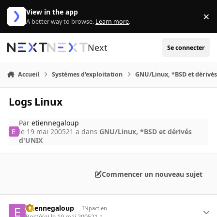
Aller au contenu
View in the app
×
Di
A better way to browse.
Learn more
.
Next
Se connecter
Accueil
Systèmes d'exploitation
GNU/Linux, *BSD et dérivé
Logs Linux
Par
etiennegaloup
le 19 mai 2005
21 a
dans
GNU/Linux, *BSD et dérivés
d'UNIX
Commencer un nouveau sujet
etiennegaloup
INpactien
Posté(e)
le 19 mai 2005
21 a