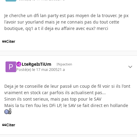
Je cherche un dfi lan party est pas moyen de la trouver. Je px
l'avoir sur yourland mais je ne connais pas du tout cette
boutique, qq1 a t il deja eu affaire avec eux? merci
Citer
PoLteRgeIsTiUm
INpactien
Posté(e)
le 17 mai 2005
21 a
Deja je te conseille de leur passé un coup de fil voir si ils l'ont
vraiment en stock car parfois ils actualisent pas...
Sinon ils sont serieux, mais pas top pour le SAV
Mais la tu t'en fou les DFi LP, le SAV se fait direct en hollande
Citer