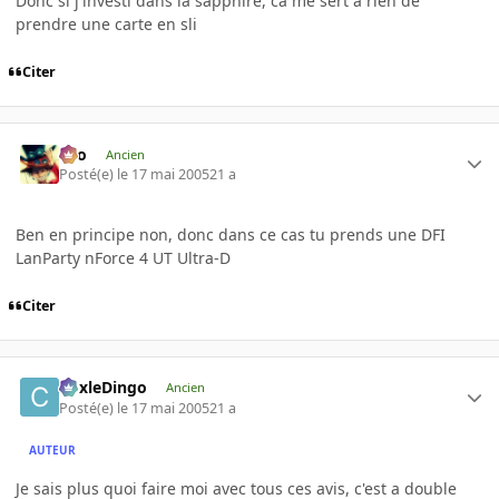
Donc si j'investi dans la sapphire, ca me sert a rien de
prendre une carte en sli
Citer
eYo
Ancien
Posté(e)
le 17 mai 2005
21 a
Ben en principe non, donc dans ce cas tu prends une DFI
LanParty nForce 4 UT Ultra-D
Citer
CoxleDingo
Ancien
Posté(e)
le 17 mai 2005
21 a
AUTEUR
Je sais plus quoi faire moi avec tous ces avis, c'est a double