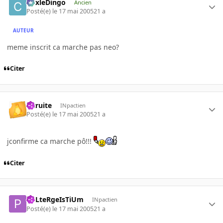
CoxleDingo
Ancien
Posté(e)
le 17 mai 2005
21 a
AUTEUR
meme inscrit ca marche pas neo?
Citer
latruite
INpactien
Posté(e)
le 17 mai 2005
21 a
jconfirme ca marche pô!!!
Citer
PoLteRgeIsTiUm
INpactien
Posté(e)
le 17 mai 2005
21 a