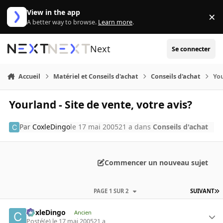
Aller au contenu
View in the app
×
Di
A better way to browse.
Learn more
.
Next
Se connecter
Accueil
Matériel et Conseils d'achat
Conseils d'achat
You
Yourland - Site de vente, votre avis?
Par
CoxleDingo
le 17 mai 2005
21 a
dans
Conseils d'achat
Commencer un nouveau sujet
PAGE 1 SUR 2
SUIVANT
CoxleDingo
Ancien
Posté(e)
le 17 mai 2005
21 a