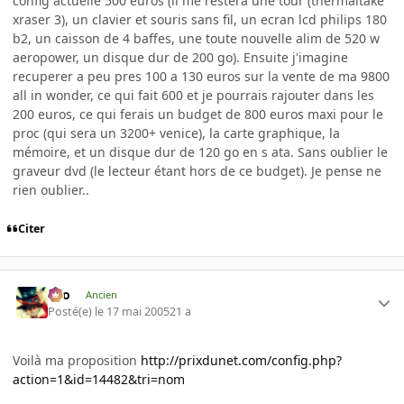
config actuelle 500 euros (il me restera une tour (thermaltake
xraser 3), un clavier et souris sans fil, un ecran lcd philips 180
b2, un caisson de 4 baffes, une toute nouvelle alim de 520 w
aeropower, un disque dur de 200 go). Ensuite j'imagine
recuperer a peu pres 100 a 130 euros sur la vente de ma 9800
all in wonder, ce qui fait 600 et je pourrais rajouter dans les
200 euros, ce qui ferais un budget de 800 euros maxi pour le
proc (qui sera un 3200+ venice), la carte graphique, la
mémoire, et un disque dur de 120 go en s ata. Sans oublier le
graveur dvd (le lecteur étant hors de ce budget). Je pense ne
rien oublier..
Citer
eYo
Ancien
Posté(e)
le 17 mai 2005
21 a
Voilà ma proposition
http://prixdunet.com/config.php?
action=1&id=14482&tri=nom