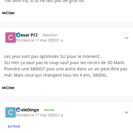
Ton alim ira, si tu ne fais pas de gros o/c
Citer
Caesar PCI
INpactien
Posté(e)
le 17 mai 2005
21 a
Les jeux sont pas optimisés SLI pour le moment...
SLI mtn ça vaut pas le coup sauf pour les recors de 3D Mark.
Prendre une 6800GT puis une autre dans un an peut être pas
mal. Mais ceux qui changent tous les 4 ans, X800XL.
Citer
CoxleDingo
Ancien
Posté(e)
le 17 mai 2005
21 a
AUTEUR