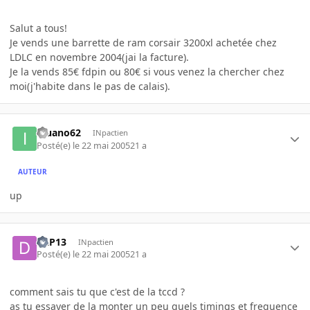
Salut a tous!
Je vends une barrette de ram corsair 3200xl achetée chez
LDLC en novembre 2004(jai la facture).
Je la vends 85€ fdpin ou 80€ si vous venez la chercher chez
moi(j'habite dans le pas de calais).
iguano62
INpactien
Posté(e)
le 22 mai 2005
21 a
AUTEUR
up
DLP13
INpactien
Posté(e)
le 22 mai 2005
21 a
comment sais tu que c'est de la tccd ?
as tu essayer de la monter un peu quels timings et frequence