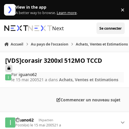
Aller au contenu
View in the app
×
Di
A better way to browse.
Learn more
.
Next
Se connecter
Accueil
Au pays de l'occasion
Achats, Ventes et Estimations
[VDS]corasir 3200xl 512MO TCCD
Par
iguano62
le 15 mai 2005
21 a
dans
Achats, Ventes et Estimations
Commencer un nouveau sujet
iguano62
INpactien
Posté(e)
le 15 mai 2005
21 a