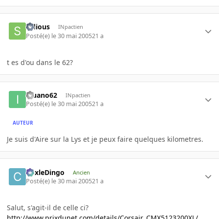
sidious
INpactien
Posté(e)
le 30 mai 2005
21 a
t es d'ou dans le 62?
iguano62
INpactien
Posté(e)
le 30 mai 2005
21 a
AUTEUR
Je suis d'Aire sur la Lys et je peux faire quelques kilometres.
CoxleDingo
Ancien
Posté(e)
le 30 mai 2005
21 a
Salut, s'agit-il de celle ci?
http://www.prixdunet.com/details/Corsair_CMX5123200XL/