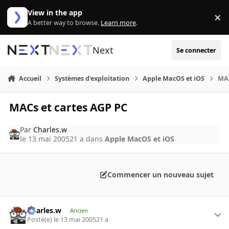
Aller au contenu
View in the app
×
Di
A better way to browse.
Learn more
.
Next
Se connecter
Accueil
Systèmes d'exploitation
Apple MacOS et iOS
MAC
MACs et cartes AGP PC
Par
Charles.w
le 13 mai 2005
21 a
dans
Apple MacOS et iOS
Commencer un nouveau sujet
Charles.w
Ancien
Posté(e)
le 13 mai 2005
21 a