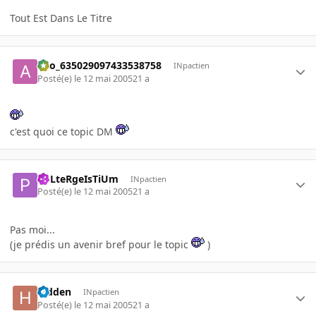
Tout Est Dans Le Titre
ano_635029097433538758
INpactien
Posté(e)
le 12 mai 2005
21 a
c'est quoi ce topic DM
PoLteRgeIsTiUm
INpactien
Posté(e)
le 12 mai 2005
21 a
Pas moi...
(je prédis un avenir bref pour le topic
)
hidden
INpactien
Posté(e)
le 12 mai 2005
21 a