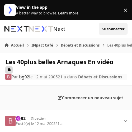
Aller au contenu
View in the app
×
Di
A better way to browse.
Learn more
.
Next
Se connecter
Accueil
INpact Café
Débats et Discussions
Les 40plus be
Les 40plus belles Arnaques En vidéo
Par
bg92
le 12 mai 2005
21 a
dans
Débats et Discussions
Commencer un nouveau sujet
bg92
INpactien
Posté(e)
le 12 mai 2005
21 a