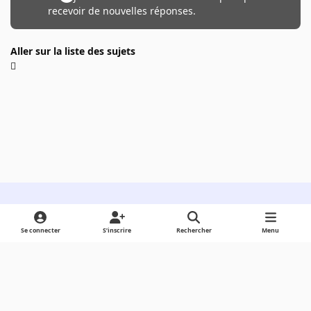
recevoir de nouvelles réponses.
Aller sur la liste des sujets
Light Mode
Dark Mode
System Preference
Se connecter
S’inscrire
Rechercher
Menu
Langue
Cookies
Powered by
Invision Community