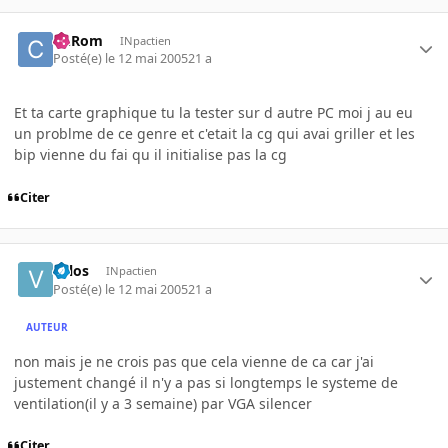
ChRom
INpactien
Posté(e)
le 12 mai 2005
21 a
Et ta carte graphique tu la tester sur d autre PC moi j au eu
un problme de ce genre et c'etait la cg qui avai griller et les
bip vienne du fai qu il initialise pas la cg
Citer
valos
INpactien
Posté(e)
le 12 mai 2005
21 a
AUTEUR
non mais je ne crois pas que cela vienne de ca car j'ai
justement changé il n'y a pas si longtemps le systeme de
ventilation(il y a 3 semaine) par VGA silencer
Citer