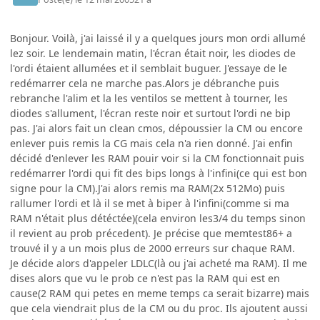
Bonjour. Voilà, j'ai laissé il y a quelques jours mon ordi allumé
lez soir. Le lendemain matin, l'écran était noir, les diodes de
l'ordi étaient allumées et il semblait buguer. J'essaye de le
redémarrer cela ne marche pas.Alors je débranche puis
rebranche l'alim et la les ventilos se mettent à tourner, les
diodes s'allument, l'écran reste noir et surtout l'ordi ne bip
pas. J'ai alors fait un clean cmos, dépoussier la CM ou encore
enlever puis remis la CG mais cela n'a rien donné. J'ai enfin
décidé d'enlever les RAM pouir voir si la CM fonctionnait puis
redémarrer l'ordi qui fit des bips longs à l'infini(ce qui est bon
signe pour la CM).J'ai alors remis ma RAM(2x 512Mo) puis
rallumer l'ordi et là il se met à biper à l'infini(comme si ma
RAM n'était plus détéctée)(cela environ les3/4 du temps sinon
il revient au prob précedent). Je précise que memtest86+ a
trouvé il y a un mois plus de 2000 erreurs sur chaque RAM.
Je décide alors d'appeler LDLC(là ou j'ai acheté ma RAM). Il me
dises alors que vu le prob ce n'est pas la RAM qui est en
cause(2 RAM qui petes en meme temps ca serait bizarre) mais
que cela viendrait plus de la CM ou du proc. Ils ajoutent aussi