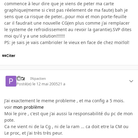
commence à leur dire que je viens de peter ma carte
graphique(meme si c'est pas réelement de ma faute) bah je
sens que ca risque de peter...pour moi et mon porte-feuille
car il faudrait une nouvelle CG(en plus comme j'ai remplacer
le systeme de refroidissement au revoir la garantie).SVP dites
moi qu'il y a une solution!!!!!!!
PS: je sais je vais cambrioler le vieux en face de chez moi!lol!
Citer
PiZz
INpactien
Posté(e)
le 12 mai 2005
21 a
J'ai exactement le meme probleme , et ma config a 5 mois.
voir
mon problème
Moi le pire , c'est que j'ai aussi la responsabilité du pc de mon
pote.
Ca ne vient ni de la Cg , ni de la ram ... ca doit etre la CM ou
Le proc, et j'ai très très peur.