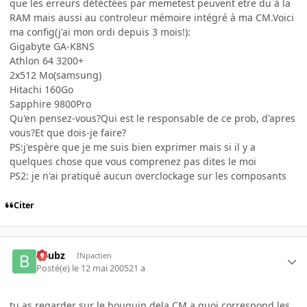
que les erreurs détéctées par memetest peuvent etre du à la
RAM mais aussi au controleur mémoire intégré à ma CM.Voici
ma config(j'ai mon ordi depuis 3 mois!):
Gigabyte GA-K8NS
Athlon 64 3200+
2x512 Mo(samsung)
Hitachi 160Go
Sapphire 9800Pro
Qu'en pensez-vous?Qui est le responsable de ce prob, d'apres
vous?Et que dois-je faire?
PS:j'espère que je me suis bien exprimer mais si il y a
quelques chose que vous comprenez pas dites le moi
PS2: je n'ai pratiqué aucun overclockage sur les composants
Citer
beubz
INpactien
Posté(e)
le 12 mai 2005
21 a
tu as regarder sur le bouquin dela CM a quoi correspond les