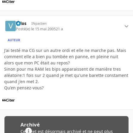
Citer
valos
INpactien
Posté(e)
le 15 mai 2005
21 a
AUTEUR
J'ai testé ma CG sur un autre ordi et elle ne marche pas. Mais
comment elle a bien pu tombée en panne, en pleine nuit
alors que mon PC était au repos?
Sinon pour ma RAM les bips apparaissent de manière tres
aléatoire:1 fois sur 2 quand je met qu'une barette constament
quand j'en met 2.
Qu'en pensez-vous?
Citer
Archivé
Ce sujet est désormais archivé et ne peut plus