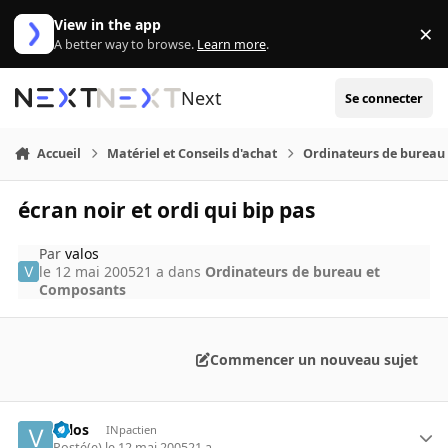
Aller au contenu
View in the app
×
Di
A better way to browse.
Learn more
.
Next
Se connecter
Accueil
Matériel et Conseils d'achat
Ordinateurs de bureau
écran noir et ordi qui bip pas
Par
valos
le 12 mai 2005
21 a
dans
Ordinateurs de bureau et
Composants
Commencer un nouveau sujet
valos
INpactien
Posté(e)
le 12 mai 2005
21 a