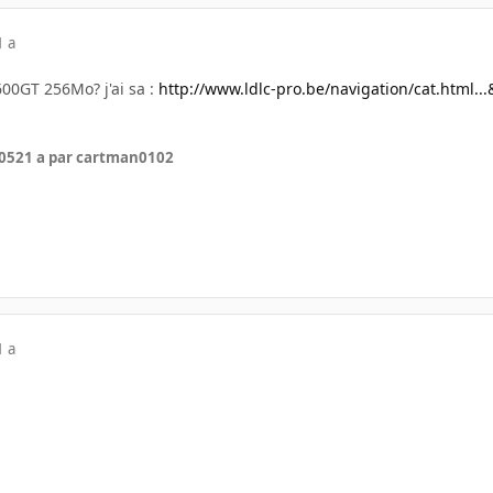
1 a
600GT 256Mo? j'ai sa :
http://www.ldlc-pro.be/navigation/cat.html..
005
21 a
par cartman0102
1 a