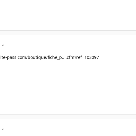
1 a
lte-pass.com/boutique/fiche_p....cfm?ref=103097
1 a