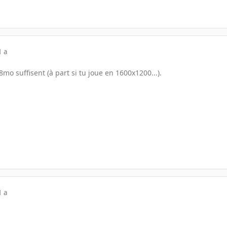
1 a
o suffisent (à part si tu joue en 1600x1200...).
1 a