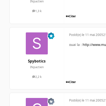
INpactien
1,3 k
messages
Citer
Posté(e)
le 11 mai 2005
2
ouai la :
http://www.mu
Spybotics
INpactien
2,2 k
messages
Citer
Posté(e)
le 11 mai 2005
2