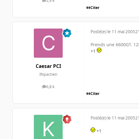
2,9 k
messages
Citer
Posté(e)
le 11 mai 2005
2
Prends une 6600GT. 128m
+1
Caesar PCI
INpactien
6,8 k
messages
Citer
Posté(e)
le 11 mai 2005
2
+1