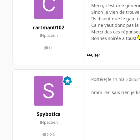
Merci, c'est une génér
Sinon je vien de trouve
Ils disent que le gain
Ca ne vaut donc pas la 
cartman0102
Merci des ces réponses
INpactien
Bonnes soirée a tous!
11
messages
Citer
Posté(e)
le 11 mai 2005
2
hmm j'en sais rien je li
Spybotics
INpactien
2,2 k
messages