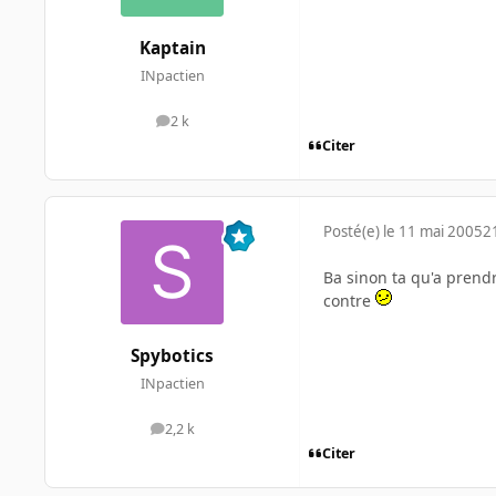
Kaptain
INpactien
2 k
messages
Citer
Posté(e)
le 11 mai 2005
2
Ba sinon ta qu'a prendr
contre
Spybotics
INpactien
2,2 k
messages
Citer