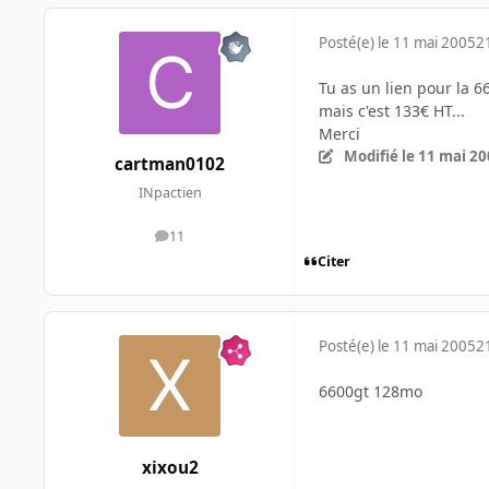
Posté(e)
le 11 mai 2005
2
Tu as un lien pour la 6
mais c'est 133€ HT...
Merci
Modifié
le 11 mai 2
cartman0102
INpactien
11
messages
Citer
Posté(e)
le 11 mai 2005
2
6600gt 128mo
xixou2