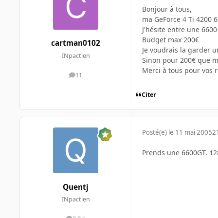
Bonjour à tous,
ma GeForce 4 Ti 4200 6
J'hésite entre une 66
Budget max 200€
cartman0102
Je voudrais la garder 
INpactien
Sinon pour 200€ que m
Merci à tous pour vos 
11
messages
Citer
Posté(e)
le 11 mai 2005
2
Prends une 6600GT. 128m
Quentj
INpactien