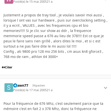
Posté(e)
le 15 mai 2005
21 a
Justement a propos de tray tool , je voulais savoir moi aussi ,
lorsque l ont vas sur hardware , puis sur overclocking setting ,
il y a ecrit , VALUES , avec les frequences cpu et bio
memories!!!!! Si je clic sur show as ddr , la frequence
memmorie speed passe a 676 au lieu de 378!!!! Est ce que je
peux le faire sans rien grillé , alors dites le moi , et si c est
surtout a ne pas faire dite le mi aussi lol !!!!!
Config , ati 9800 pro 128 mo 256 bits , cm asus kn8 gforce3 ,
768 mo de ram , athlon 64 3000+
Citer
shawn77
INpactien
Posté(e)
le 17 mai 2005
21 a
Pour la fréquence de 676 Mhz, c'est seulement parce que ta
mémoire c'est en fait 2 x 378 Mhz, donc ta fréquence ne