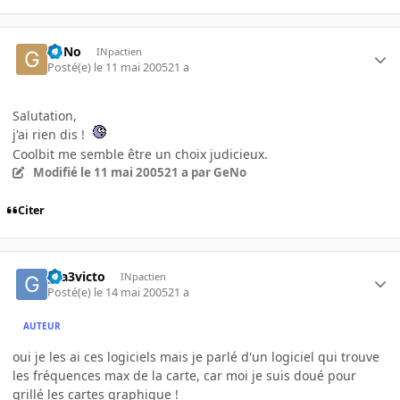
GeNo
INpactien
Posté(e)
le 11 mai 2005
21 a
Salutation,
j'ai rien dis !
Coolbit me semble être un choix judicieux.
Modifié
le 11 mai 2005
21 a
par GeNo
Citer
gta3victo
INpactien
Posté(e)
le 14 mai 2005
21 a
AUTEUR
oui je les ai ces logiciels mais je parlé d'un logiciel qui trouve
les fréquences max de la carte, car moi je suis doué pour
grillé les cartes graphique !