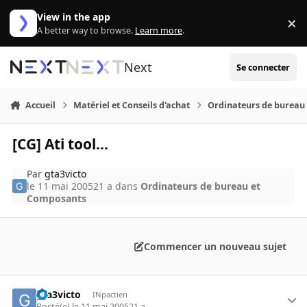
Aller au contenu
View in the app
×
Di
A better way to browse.
Learn more
.
Next
Se connecter
Accueil
Matériel et Conseils d'achat
Ordinateurs de bureau
[CG] Ati tool...
Par
gta3victo
le 11 mai 2005
21 a
dans
Ordinateurs de bureau et
Composants
Commencer un nouveau sujet
gta3victo
INpactien
Posté(e)
le 11 mai 2005
21 a