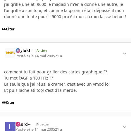
j'ai grillé une ati 9600 le magasin m'en a donné une autre, je
l'ai grillé a son tour, et comme la garanti était dépassé il mon
donné une toute pouris 9000 pro 64 mo ca crain laisse béton !
Citer
Psylokh
Ancien
Posté(e)
le 14 mai 2005
21 a
comment tu fait pour griller des cartes graphique ??
Tu met l'AGP a 100 HTz ??
La seule que j'ai réusi a cramer, c'est avec un vmod lol
Et puis lache ati tool c'est d'la merde.
Citer
--Lord--
INpactien
Posté(e)
le 14 mai 2005
21 a