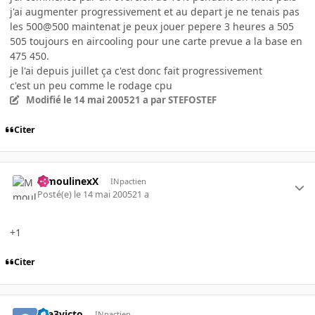
j'ai augmenter progressivement et au depart je ne tenais pas
les 500@500 maintenat je peux jouer pepere 3 heures a 505
505 toujours en aircooling pour une carte prevue a la base en
475 450.
je l'ai depuis juillet ça c'est donc fait progressivement
c'est un peu comme le rodage cpu
Modifié
le 14 mai 2005
21 a
par STEFOSTEF
Citer
MmoulinexX
INpactien
Posté(e)
le 14 mai 2005
21 a
+1
Citer
gta3victo
INpactien