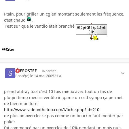
Ptain, pour griller un cg en montant seulement les fréquence,
c'est chaud
.
T'est sur que le ventilo était branché
Citer
STEFOSTEF
INpactien
Posté(e)
le 14 mai 2005
21 a
prend atitray tool c'est 10 fois mieux avec tout un tas de
plugin temp meoire ventilo in game un osd sympa ça permet
de bien monitorer
http://www.radeonthetop.com/t/fiche.php?id=210
de plus on overclocke pas comme un bourrin faut monter par
palier
j'ai commencé par un overclok de 10% pendant un mois puis