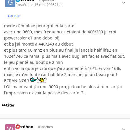
Posté(e)
le 15 mai 2005
21 a
AUTEUR
mode d'emploie pour griller la carte :
avec une 9600, mes fréquences étaient de 400/200 je croi
(powercolor cT une dobe lol)
et ba j'ai monté à 440/240 au début
et plus tard 60 mhz en plus au final je lancais half life2 en
1024*740 ca ramai plus mais avec bug, artifac,et avec flat out,
le jeu planté au bout de 2 min
enfin voila quoi je croi que j'ai augmenté à 10/15% voir 16%,
mais je m'en fouté car half life 2 marché, pi un beau jour !
ECRAN NOIR
LOL mainteant j'ai une 9000 pro, je touche plus à rien car j'ai
l'impression d'avoir la poisse des carte G !
Citer
wardhox
INpactien