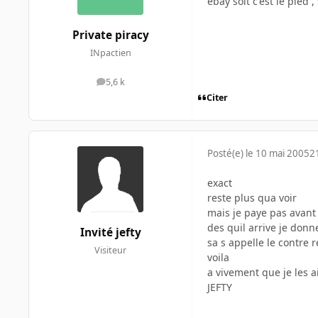
ebay soit c'est le pied 
Private piracy
INpactien
5,6 k
messages
Citer
Posté(e)
le 10 mai 2005
2
exact
reste plus qua voir
mais je paye pas avant 
des quil arrive je donn
Invité jefty
sa s appelle le contre
Visiteur
voila
a vivement que je les a
JEFTY