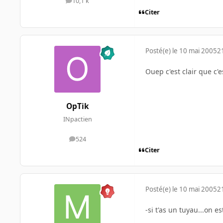
10,1 k
messages
Citer
Posté(e)
le 10 mai 2005
2
Ouep c'est clair que c'
OpTik
INpactien
524
messages
Citer
Posté(e)
le 10 mai 2005
2
-si t'as un tuyau...on es