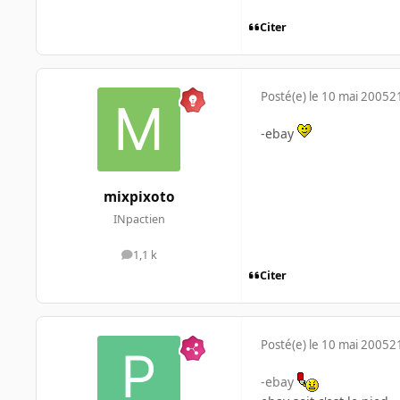
Citer
Posté(e)
le 10 mai 2005
2
-ebay
mixpixoto
INpactien
1,1 k
messages
Citer
Posté(e)
le 10 mai 2005
2
-ebay