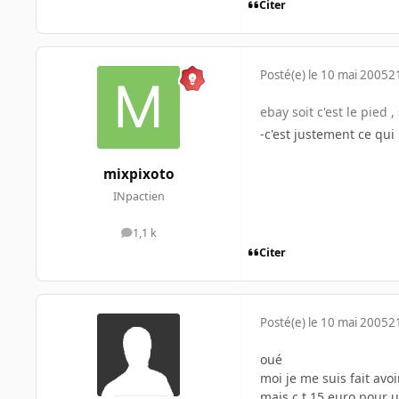
Citer
Posté(e)
le 10 mai 2005
2
ebay soit c'est le pied 
-c'est justement ce qu
mixpixoto
INpactien
1,1 k
messages
Citer
Posté(e)
le 10 mai 2005
2
oué
moi je me suis fait avoi
mais c t 15 euro pour u