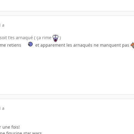
1 a
, soit t'es arnaqué ( ça rime
)
i me retiens
et apparement les arnaqués ne manquent pas
1 a
r une fois!
ne figurine star wars