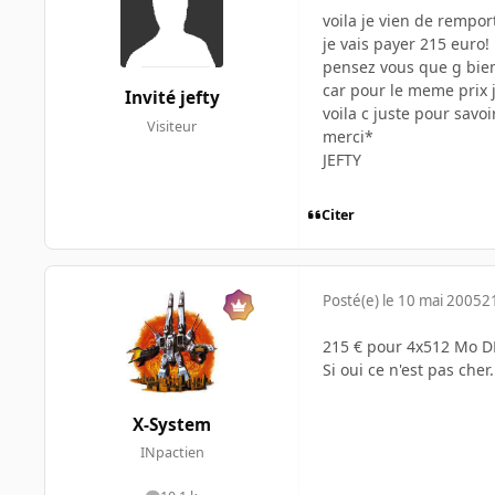
voila je vien de rempor
je vais payer 215 euro!
pensez vous que g bien f
car pour le meme prix j
Invité jefty
voila c juste pour savoi
Visiteur
merci*
JEFTY
Citer
Posté(e)
le 10 mai 2005
2
215 € pour 4x512 Mo D
Si oui ce n'est pas che
X-System
INpactien