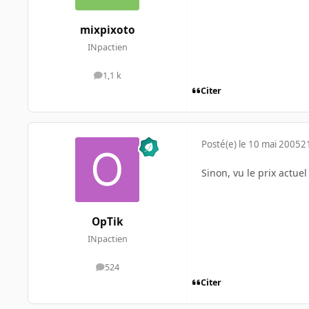
mixpixoto
INpactien
1,1 k
messages
Citer
Posté(e)
le 10 mai 2005
2
Sinon, vu le prix actue
OpTik
INpactien
524
messages
Citer