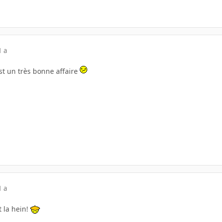
1 a
est un très bonne affaire
1 a
t la hein!