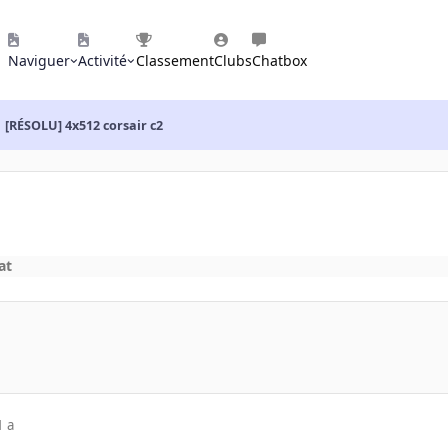
Naviguer
Activité
Classement
Clubs
Chatbox
[RÉSOLU] 4x512 corsair c2
at
1 a