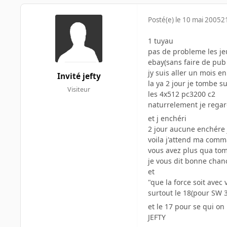
Posté(e)
le 10 mai 2005
2
1 tuyau
pas de probleme les jeu
ebay(sans faire de pu
jy suis aller un mois e
Invité jefty
la ya 2 jour je tombe 
Visiteur
les 4x512 pc3200 c2
naturrelement je rega
et j enchéri
2 jour aucune enchére j
voila j'attend ma comm
vous avez plus qua tom
je vous dit bonne chan
et
"que la force soit avec 
surtout le 18(pour SW 3)
et le 17 pour se qui on
JEFTY