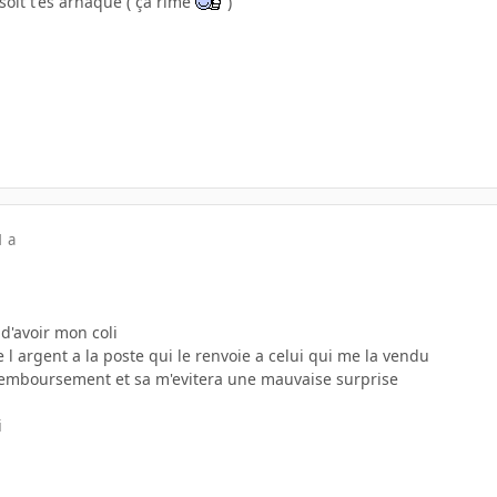
, soit t'es arnaqué ( ça rime
)
1 a
d'avoir mon coli
e l argent a la poste qui le renvoie a celui qui me la vendu
 remboursement et sa m'evitera une mauvaise surprise
i