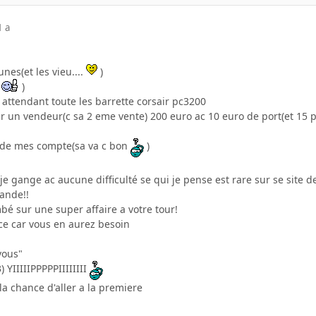
1 a
nes(et les vieu....
)
b
)
n attendant toute les barrette corsair pc3200
sur un vendeur(c sa 2 eme vente) 200 euro ac 10 euro de port(et 15
rde mes compte(sa va c bon
)
e gange ac aucune difficulté se qui je pense est rare sur se site de
ande!!
bé sur une super affaire a votre tour!
ce car vous en aurez besoin
vous"
 YIIIIIPPPPPIIIIIIII
 la chance d'aller a la premiere