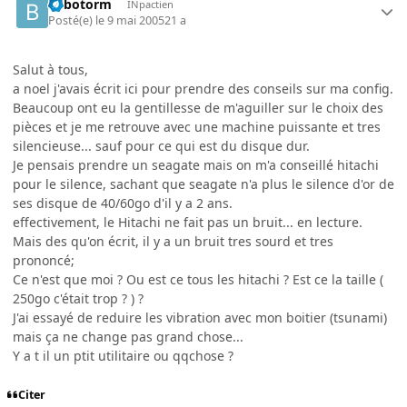
Bilbotorm
INpactien
Posté(e)
le 9 mai 2005
21 a
Salut à tous,
a noel j'avais écrit ici pour prendre des conseils sur ma config.
Beaucoup ont eu la gentillesse de m'aguiller sur le choix des
pièces et je me retrouve avec une machine puissante et tres
silencieuse... sauf pour ce qui est du disque dur.
Je pensais prendre un seagate mais on m'a conseillé hitachi
pour le silence, sachant que seagate n'a plus le silence d'or de
ses disque de 40/60go d'il y a 2 ans.
effectivement, le Hitachi ne fait pas un bruit... en lecture.
Mais des qu'on écrit, il y a un bruit tres sourd et tres
prononcé;
Ce n'est que moi ? Ou est ce tous les hitachi ? Est ce la taille (
250go c'était trop ? ) ?
J'ai essayé de reduire les vibration avec mon boitier (tsunami)
mais ça ne change pas grand chose...
Y a t il un ptit utilitaire ou qqchose ?
Citer