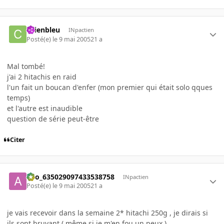
chienbleu
INpactien
Posté(e)
le 9 mai 2005
21 a
Mal tombé!
j'ai 2 hitachis en raid
l'un fait un boucan d'enfer (mon premier qui était solo qques
temps)
et l'autre est inaudible
question de série peut-être
Citer
ano_635029097433538758
INpactien
Posté(e)
le 9 mai 2005
21 a
je vais recevoir dans la semaine 2* hitachi 250g , je dirais si
ils sont bruyant ( même si je m'en fou un peux ) ...