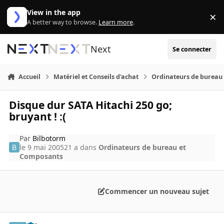
Aller au contenu
View in the app
×
Di
A better way to browse.
Learn more
.
Next
Se connecter
Accueil
Matériel et Conseils d'achat
Ordinateurs de bureau
Disque dur SATA Hitachi 250 go;
bruyant ! :(
Par
Bilbotorm
le 9 mai 2005
21 a
dans
Ordinateurs de bureau et
Composants
Commencer un nouveau sujet