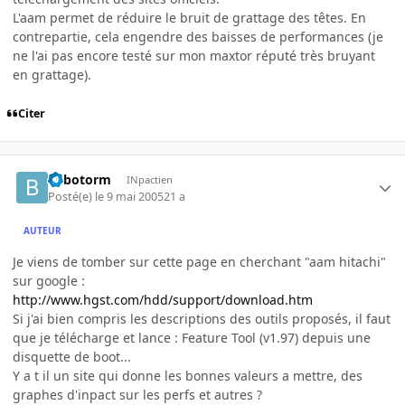
L'aam permet de réduire le bruit de grattage des têtes. En
contrepartie, cela engendre des baisses de performances (je
ne l'ai pas encore testé sur mon maxtor réputé très bruyant
en grattage).
Citer
Bilbotorm
INpactien
Posté(e)
le 9 mai 2005
21 a
AUTEUR
Je viens de tomber sur cette page en cherchant "aam hitachi"
sur google :
http://www.hgst.com/hdd/support/download.htm
Si j'ai bien compris les descriptions des outils proposés, il faut
que je télécharge et lance : Feature Tool (v1.97) depuis une
disquette de boot...
Y a t il un site qui donne les bonnes valeurs a mettre, des
graphes d'inpact sur les perfs et autres ?