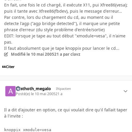
En fait, une fois le cd chargé, il exécute X11, pui Xfree86(vesa);
puis il tante avec Xfree86(fbdev), puis le message d'erreur...
Par contre, lors du chargement du cd, au moment ou il
detecte l'agp ("agp bridge detected"), il marque une petite
phrase d'erreur (du style problème d'entrée/sortie)
EDIT: lorsque je tape au tout début "xmodule=vesa", il n'aime
pas.
Il faut absolument que je tape knoppix pour lancer le cd...
Modifié
le 10 mai 2005
21 a
par clavz
Citer
azathoth_megalo
INpactien
Posté(e)
le 10 mai 2005
21 a
Il a dit d'ajouter en option, ce qui voulait dire qu'il fallait taper
à l'invite :
knoppix xmodule=vesa