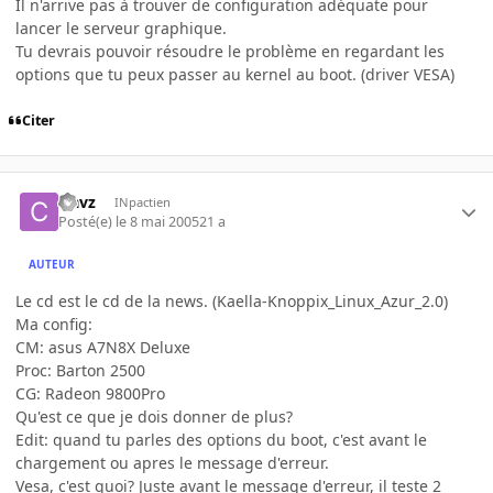
Il n'arrive pas à trouver de configuration adéquate pour
lancer le serveur graphique.
Tu devrais pouvoir résoudre le problème en regardant les
options que tu peux passer au kernel au boot. (driver VESA)
Citer
clavz
INpactien
Posté(e)
le 8 mai 2005
21 a
AUTEUR
Le cd est le cd de la news. (Kaella-Knoppix_Linux_Azur_2.0)
Ma config:
CM: asus A7N8X Deluxe
Proc: Barton 2500
CG: Radeon 9800Pro
Qu'est ce que je dois donner de plus?
Edit: quand tu parles des options du boot, c'est avant le
chargement ou apres le message d'erreur.
Vesa, c'est quoi? Juste avant le message d'erreur, il teste 2