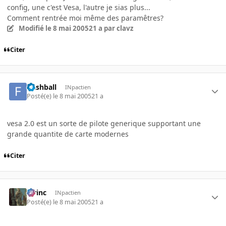
config, une c'est Vesa, l'autre je sias plus...
Comment rentrée moi même des paramêtres?
Modifié
le 8 mai 2005
21 a
par clavz
Citer
flashball
INpactien
Posté(e)
le 8 mai 2005
21 a
vesa 2.0 est un sorte de pilote generique supportant une
grande quantite de carte modernes
Citer
lorinc
INpactien
Posté(e)
le 8 mai 2005
21 a