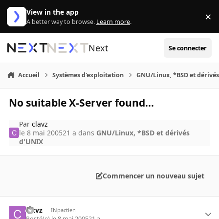
Aller au contenu
View in the app
×
Di
A better way to browse.
Learn more
.
Next
Se connecter
Accueil
Systèmes d'exploitation
GNU/Linux, *BSD et dérivé
No suitable X-Server found...
Par
clavz
le 8 mai 2005
21 a
dans
GNU/Linux, *BSD et dérivés
d'UNIX
Commencer un nouveau sujet
clavz
INpactien
Posté(e)
le 8 mai 2005
21 a