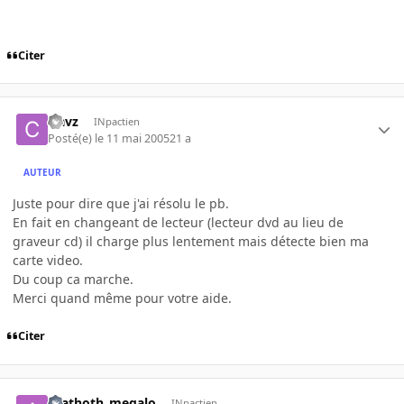
Citer
clavz
INpactien
Posté(e)
le 11 mai 2005
21 a
AUTEUR
Juste pour dire que j'ai résolu le pb.
En fait en changeant de lecteur (lecteur dvd au lieu de
graveur cd) il charge plus lentement mais détecte bien ma
carte video.
Du coup ca marche.
Merci quand même pour votre aide.
Citer
azathoth_megalo
INpactien