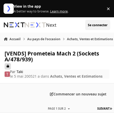
Aller au contenu
View in the app
×
Di
A better way to browse.
Learn more
.
Next
Se connecter
Accueil
Au pays de l'occasion
Achats, Ventes et Estimations
[VENDS] Prometeia Mach 2 (Sockets
A/478/939)
Par
Taki
le 5 mai 2005
21 a
dans
Achats, Ventes et Estimations
Commencer un nouveau sujet
PAGE 1 SUR 2
SUIVANT