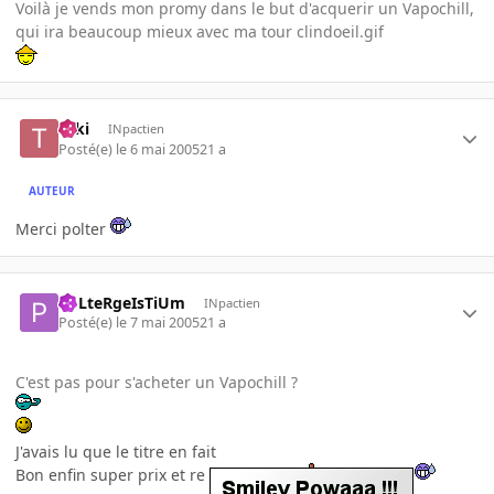
Voilà je vends mon promy dans le but d'acquerir un Vapochill,
qui ira beaucoup mieux avec ma tour clindoeil.gif
Taki
INpactien
Posté(e)
le 6 mai 2005
21 a
AUTEUR
Merci polter
PoLteRgeIsTiUm
INpactien
Posté(e)
le 7 mai 2005
21 a
C'est pas pour s'acheter un Vapochill ?
J'avais lu que le titre en fait
Bon enfin super prix et re