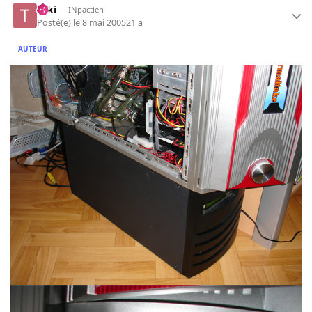
Taki
INpactien
Posté(e)
le 8 mai 2005
21 a
AUTEUR