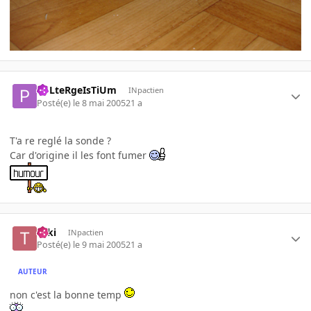
PoLteRgeIsTiUm
INpactien
Posté(e)
le 8 mai 2005
21 a
T'a re reglé la sonde ?
Car d'origine il les font fumer
Taki
INpactien
Posté(e)
le 9 mai 2005
21 a
AUTEUR
non c'est la bonne temp