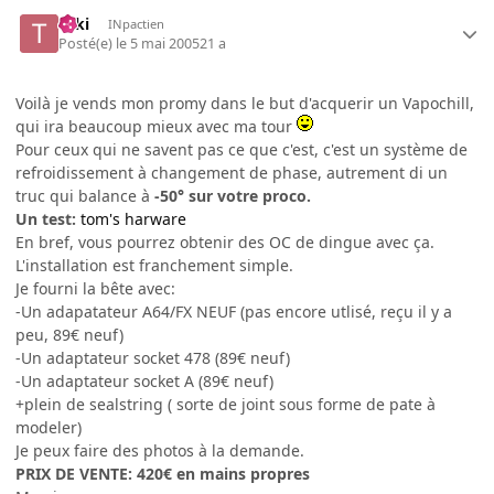
Taki
INpactien
Posté(e)
le 5 mai 2005
21 a
Voilà je vends mon promy dans le but d'acquerir un Vapochill,
qui ira beaucoup mieux avec ma tour
Pour ceux qui ne savent pas ce que c'est, c'est un système de
refroidissement à changement de phase, autrement di un
truc qui balance à
-50° sur votre proco.
Un test:
tom's harware
En bref, vous pourrez obtenir des OC de dingue avec ça.
L'installation est franchement simple.
Je fourni la bête avec:
-Un adapatateur A64/FX NEUF (pas encore utlisé, reçu il y a
peu, 89€ neuf)
-Un adaptateur socket 478 (89€ neuf)
-Un adaptateur socket A (89€ neuf)
+plein de sealstring ( sorte de joint sous forme de pate à
modeler)
Je peux faire des photos à la demande.
PRIX DE VENTE: 420€ en mains propres