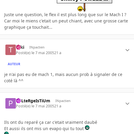
Juste une question, le flex il est plus long que sur le Mach I ?
Car moi le miens c'etait un peut chiant, avec une grosse carte
graphique ça touchait...
Taki
INpactien
Posté(e)
le 7 mai 2005
21 a
AUTEUR
je n'ai pas eu de mach 1, mais aucun prob à signaler de ce
coté là ^^
PoLteRgeIsTiUm
INpactien
Posté(e)
le 7 mai 2005
21 a
Ils ont du reparé ça car c'etait vraiment daubé
Et aussi ils ont mis un evapo qui tu tout