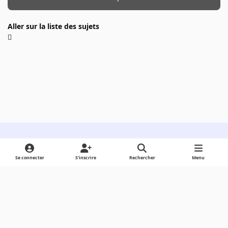
Aller sur la liste des sujets
Light Mode
Dark Mode
System Preference
Se connecter
S’inscrire
Rechercher
Menu
Langue
Cookies
Powered by
Invision Community