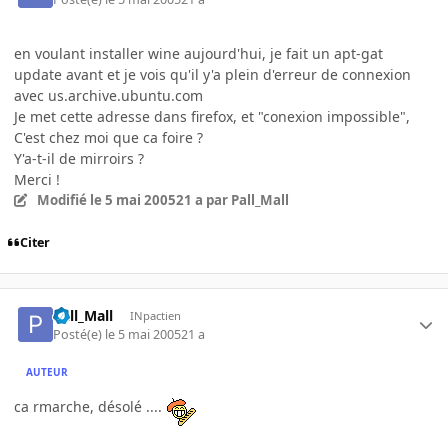
en voulant installer wine aujourd'hui, je fait un apt-gat
update avant et je vois qu'il y'a plein d'erreur de connexion
avec us.archive.ubuntu.com
Je met cette adresse dans firefox, et "conexion impossible",
C'est chez moi que ca foire ?
Y'a-t-il de mirroirs ?
Merci !
Modifié
le 5 mai 2005
21 a
par Pall_Mall
Citer
Pall_Mall
INpactien
Posté(e)
le 5 mai 2005
21 a
AUTEUR
ca rmarche, désolé ....