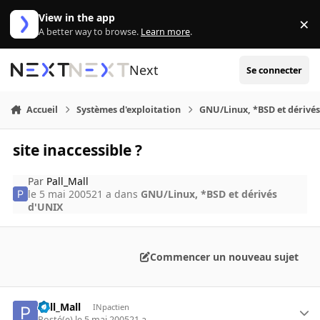
Aller au contenu
View in the app
×
Di
A better way to browse.
Learn more
.
Next
Se connecter
Accueil
Systèmes d'exploitation
GNU/Linux, *BSD et dérivé
site inaccessible ?
Par
Pall_Mall
le 5 mai 2005
21 a
dans
GNU/Linux, *BSD et dérivés
d'UNIX
Commencer un nouveau sujet
Pall_Mall
INpactien
Posté(e)
le 5 mai 2005
21 a