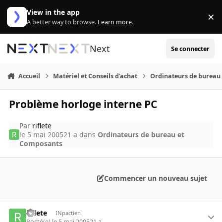
Aller au contenu
View in the app
×
Di
A better way to browse.
Learn more
.
Next
Se connecter
Accueil
Matériel et Conseils d'achat
Ordinateurs de bureau
Problème horloge interne PC
Par
riflete
le 5 mai 2005
21 a
dans
Ordinateurs de bureau et
Composants
Commencer un nouveau sujet
riflete
INpactien
Posté(e)
le 5 mai 2005
21 a