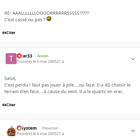
RE- AAALLLLLLLOOOORRRRRRSSSSS?????
C'est cassé ou pas ?
Citer
tatar33
Ancien
Posté(e)
le 6 mai 2005
21 a
Salut,
C'est perdu ! faut pas jouer à pile....ou face. Il a dû choisir le
terrain d'en face....à cause du vent. Il a le quartz en vrac.
Citer
X-System
INpactien
Posté(e)
le 6 mai 2005
21 a