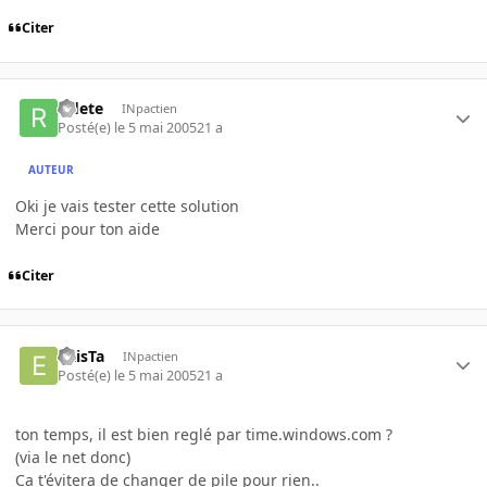
Citer
riflete
INpactien
Posté(e)
le 5 mai 2005
21 a
AUTEUR
Oki je vais tester cette solution
Merci pour ton aide
Citer
eXisTa
INpactien
Posté(e)
le 5 mai 2005
21 a
ton temps, il est bien reglé par time.windows.com ?
(via le net donc)
Ca t'évitera de changer de pile pour rien..