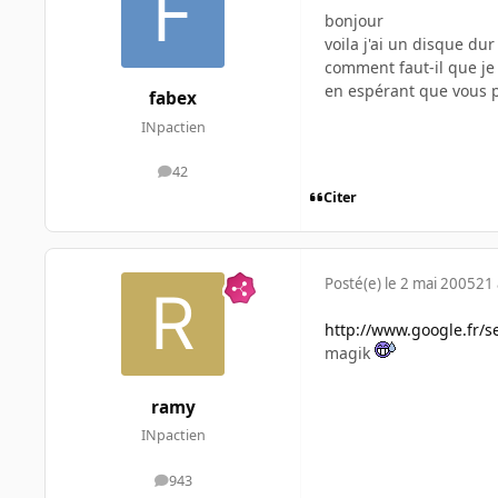
bonjour
voila j'ai un disque du
comment faut-il que je
en espérant que vous 
fabex
INpactien
42
messages
Citer
Posté(e)
le 2 mai 2005
21 
http://www.google.fr/
magik
ramy
INpactien
943
messages