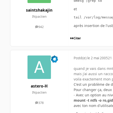
dmesg |grep sd
et
saintshakajin
INpactien
tail /var/log/messa
après insertion de l'usb
942
messages
Citer
Posté(e)
le 2 mai 2005
21 
quand je vais dans mnt 
mais j'ai aussi un racc
voila exactement mon
C'est un problème de dr
astero-H
Pour changer ça, deux 
INpactien
- Avec un option au ni
mount -t ntfs -o ro,gi
378
messages
avec ton nom d'utilisat