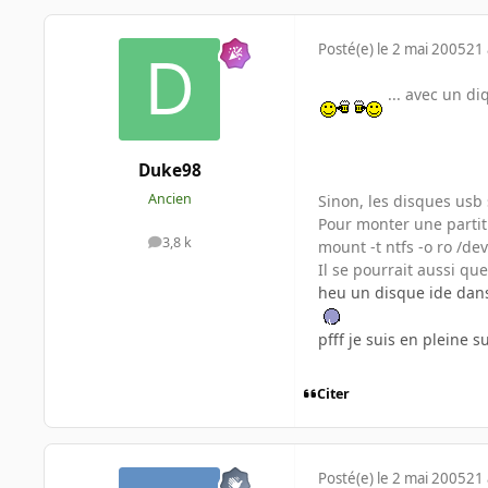
Posté(e)
le 2 mai 2005
21 
... avec un di
Duke98
Ancien
Sinon, les disques usb
Pour monter une partiti
3,8 k
mount -t ntfs -o ro /d
messages
Il se pourrait aussi qu
heu un disque ide dans
pfff je suis en pleine s
Citer
Posté(e)
le 2 mai 2005
21 