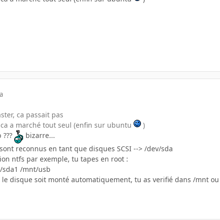
a
ster, ca passait pas
e, ca a marché tout seul (enfin sur ubuntu
)
b ???
bizarre...
 sont reconnus en tant que disques SCSI --> /dev/sda
on ntfs par exemple, tu tapes en root :
ev/sda1 /mnt/usb
e le disque soit monté automatiquement, tu as verifié dans /mnt ou 