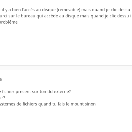
il y a bien l'accés au disque (removable) mais quand je clic dessu l
ourci sur le bureau qui accéde au disque mais quand je clic dessu i
 probléme
a
e fichier present sur ton dd externe?
ur?
ystemes de fichiers quand tu fais le mount sinon