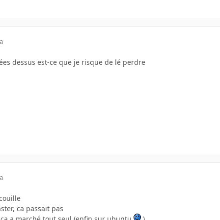
a
ées dessus est-ce que je risque de lé perdre
a
couille
ster, ca passait pas
e, ca a marché tout seul (enfin sur ubuntu
)