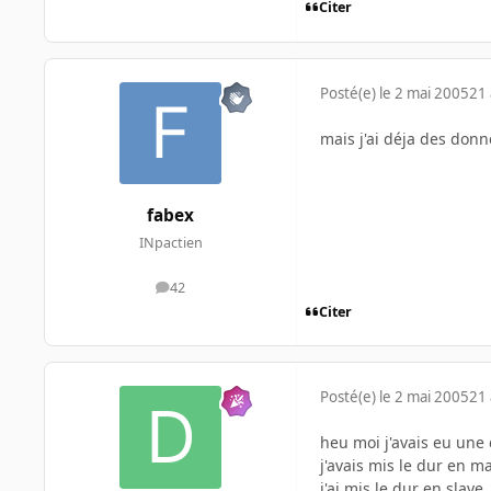
Citer
Posté(e)
le 2 mai 2005
21 
mais j'ai déja des donn
fabex
INpactien
42
messages
Citer
Posté(e)
le 2 mai 2005
21 
heu moi j'avais eu une 
j'avais mis le dur en ma
j'ai mis le dur en slav