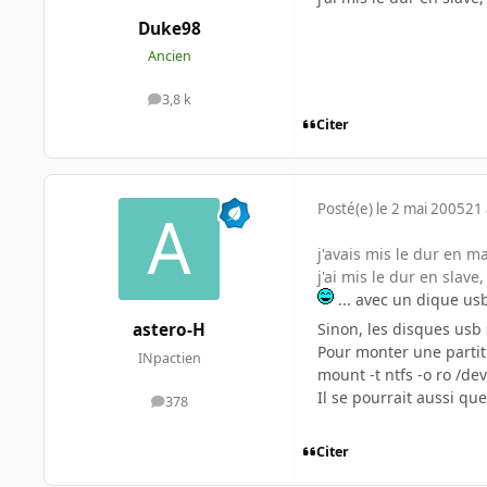
Duke98
Ancien
3,8 k
messages
Citer
Posté(e)
le 2 mai 2005
21 
j'avais mis le dur en ma
j'ai mis le dur en slav
... avec un dique us
Sinon, les disques usb
astero-H
Pour monter une partiti
INpactien
mount -t ntfs -o ro /d
Il se pourrait aussi qu
378
messages
Citer