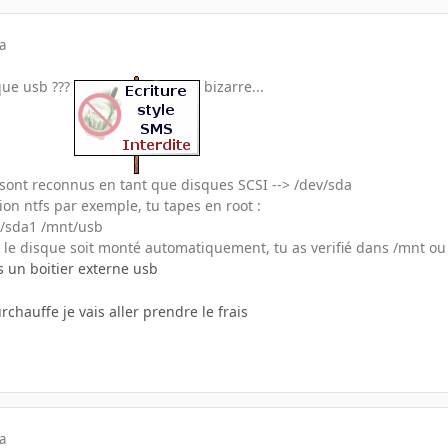
a
que usb ???
bizarre...
 sont reconnus en tant que disques SCSI --> /dev/sda
on ntfs par exemple, tu tapes en root :
ev/sda1 /mnt/usb
e le disque soit monté automatiquement, tu as verifié dans /mnt ou 
 un boitier externe usb
urchauffe je vais aller prendre le frais
a