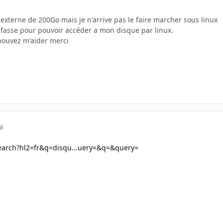
r externe de 200Go mais je n'arrive pas le faire marcher sous linux
 fasse pour pouvoir accéder a mon disque par linux.
pouvez m'aider merci
a
search?hl2=fr&q=disqu...uery=&q=&query=