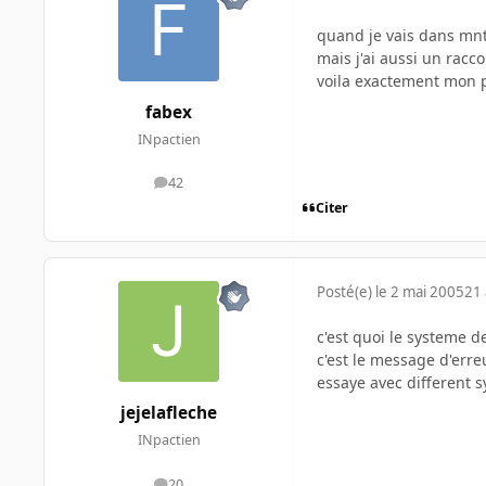
quand je vais dans mnt 
mais j'ai aussi un racc
voila exactement mon
fabex
INpactien
42
messages
Citer
Posté(e)
le 2 mai 2005
21 
c'est quoi le systeme d
c'est le message d'erre
essaye avec different s
jejelafleche
INpactien
20