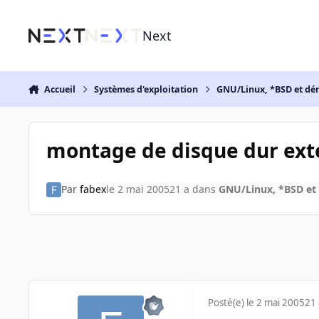
Aller au contenu
Next
Accueil
Systèmes d'exploitation
GNU/Linux, *BSD et dé
montage de disque dur ext
Par
fabex
le 2 mai 2005
21 a
dans
GNU/Linux, *BSD et 
Posté(e)
le 2 mai 2005
21 