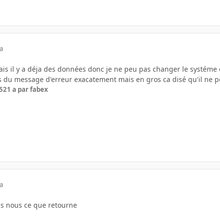
a
ais il y a déja des données donc je ne peu pas changer le systéme 
us du message d'erreur exacatement mais en gros ca disé qu'il ne p
5
21 a
par fabex
a
is nous ce que retourne