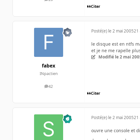
messages
Citer
Posté(e)
le 2 mai 2005
21 
le disque est en ntfs m
et je ne me rapelle pl
Modifié
le 2 mai 200
fabex
INpactien
42
messages
Citer
Posté(e)
le 2 mai 2005
21 
ouvre une console et d