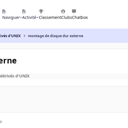
Naviguer
Activité
Classement
Clubs
Chatbox
rivés d'UNIX
montage de disque dur externe
erne
dérivés d'UNIX
a