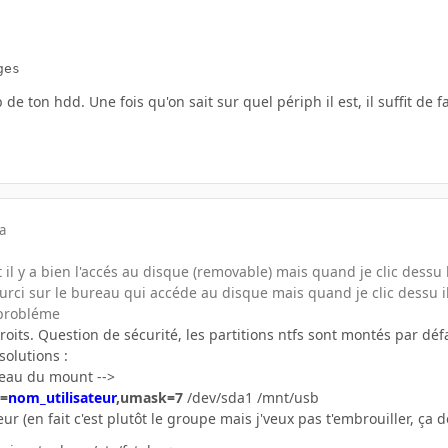
ges
 de ton hdd. Une fois qu'on sait sur quel périph il est, il suffit de
a
il y a bien l'accés au disque (removable) mais quand je clic dessu l
ourci sur le bureau qui accéde au disque mais quand je clic dessu i
 probléme
oits. Question de sécurité, les partitions ntfs sont montés par défa
solutions :
veau du mount -->
d=
nom_utilisateur
,umask=7
/dev/sda1 /mnt/usb
eur (en fait c'est plutôt le groupe mais j'veux pas t'embrouiller, ç