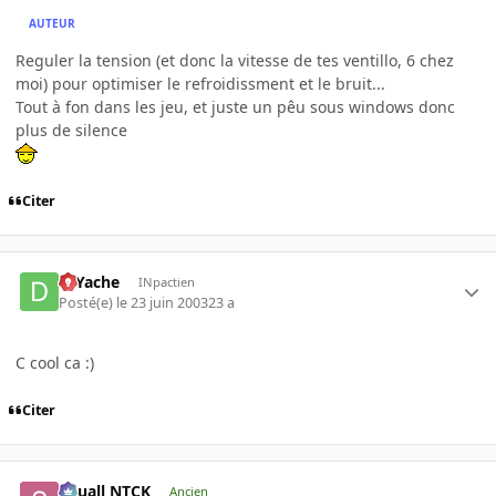
AUTEUR
Reguler la tension (et donc la vitesse de tes ventillo, 6 chez
moi) pour optimiser le refroidissment et le bruit...
Tout à fon dans les jeu, et juste un pêu sous windows donc
plus de silence
Citer
DJYache
INpactien
Posté(e)
le 23 juin 2003
23 a
C cool ca :)
Citer
Squall NTCK
Ancien