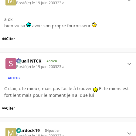
Posté(e)
le 19 juin 2003
23 a
a ok
bien vu sa
avoir son propre fournisseur
Citer
Squall NTCK
Ancien
Posté(e)
le 19 juin 2003
23 a
AUTEUR
C clair, c le mieux, mais pas facile à trouver
Et le miens est
fort lent mais pour le moment je n'ai que lui
Citer
Murdock19
INpactien
Posté(e)
le 19 juin 2003
23 a