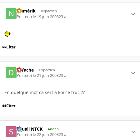
Numérik
INpactien
Posté(e)
le 19 juin 2003
23 a
Citer
DJYache
INpactien
Posté(e)
le 21 juin 2003
23 a
En quelque mot ca sert a koi ce truc ??
Citer
Squall NTCK
Ancien
Posté(e)
le 22 juin 2003
23 a