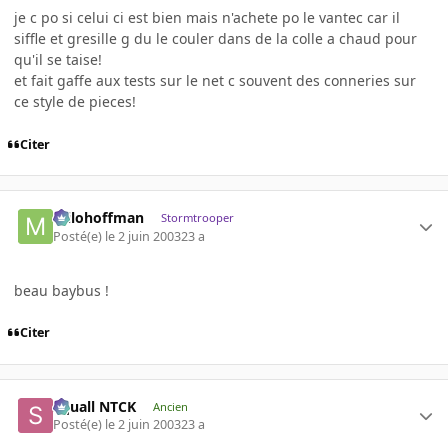
je c po si celui ci est bien mais n'achete po le vantec car il
siffle et gresille g du le couler dans de la colle a chaud pour
qu'il se taise!
et fait gaffe aux tests sur le net c souvent des conneries sur
ce style de pieces!
Citer
milohoffman
Stormtrooper
Posté(e)
le 2 juin 2003
23 a
beau baybus !
Citer
Squall NTCK
Ancien
Posté(e)
le 2 juin 2003
23 a