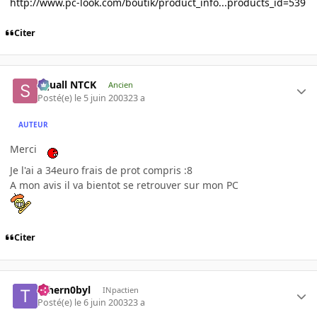
http://www.pc-look.com/boutik/product_info...products_id=539
Citer
Squall NTCK
Ancien
Posté(e)
le 5 juin 2003
23 a
AUTEUR
Merci
Je l'ai a 34euro frais de prot compris :8
A mon avis il va bientot se retrouver sur mon PC
Citer
Tchern0byl
INpactien
Posté(e)
le 6 juin 2003
23 a