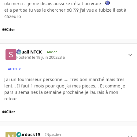
oki merci .. je me disais aussi ke c'était po vraie
et a part sa tu vas le chercher où ??? j'ai vue a tubize il est à
45zeuro
Citer
Squall NTCK
Ancien
Posté(e)
le 19 juin 2003
23 a
AUTEUR
J'ai un fournisseur personnel.... Tres bon marché mais tres
lent... Il faut 1 mois pour que j'ai mes pieces... Et comme je
pars 3 semaines la semaine prochaine je l'aurais à mon
retour....
Citer
Murdock19
INpactien