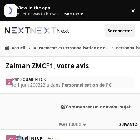
Aller au contenu
View in the app
×
Di
A better way to browse.
Learn more
.
Next
Se connecter
Accueil
Ajustements et Personnalisation de PC
Personnalis
Zalman ZMCF1, votre avis
Par
Squall NTCK
le 1 juin 2003
23 a
dans
Personnalisation de PC
Commencer un nouveau sujet
PAGE 1 SUR 2
SUIVANT
Squall NTCK
Ancien