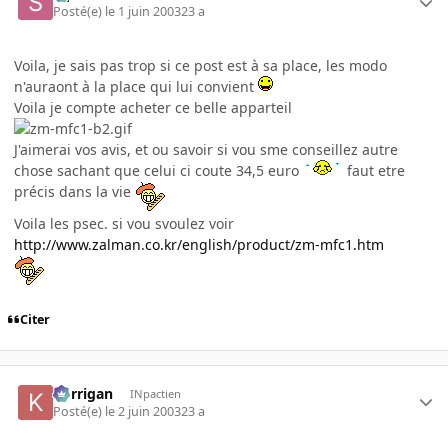
Posté(e)
le 1 juin 2003
23 a
Voila, je sais pas trop si ce post est à sa place, les modo
n'auraont à la place qui lui convient
Voila je compte acheter ce belle apparteil
J'aimerai vos avis, et ou savoir si vou sme conseillez autre
chose sachant que celui ci coute 34,5 euro
faut etre
précis dans la vie
Voila les psec. si vou svoulez voir
http://www.zalman.co.kr/english/product/zm-mfc1.htm
Citer
korrigan
INpactien
Posté(e)
le 2 juin 2003
23 a