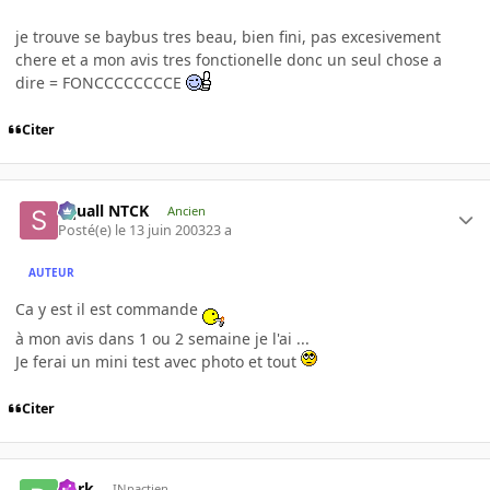
je trouve se baybus tres beau, bien fini, pas excesivement
chere et a mon avis tres fonctionelle donc un seul chose a
dire = FONCCCCCCCCE
Citer
Squall NTCK
Ancien
Posté(e)
le 13 juin 2003
23 a
AUTEUR
Ca y est il est commande
à mon avis dans 1 ou 2 semaine je l'ai ...
Je ferai un mini test avec photo et tout
Citer
Dark
INpactien