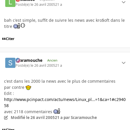
Posté(e)
le 26 avril 2005
21 a
bah c'est simple, suffit de suivre les news avec kro$oft dans le
titre
Citer
Scaramouche
Ancien
Posté(e)
le 26 avril 2005
21 a
c'est dans les 2000 la news avec le plus de commentaires
par contre
Edit :
http://www.pcinpact.com/actu/news/Linux_pl...=1&ca=1#c2940
58
avec 2118 commentaires
Modifié
le 26 avril 2005
21 a
par Scaramouche
Citer