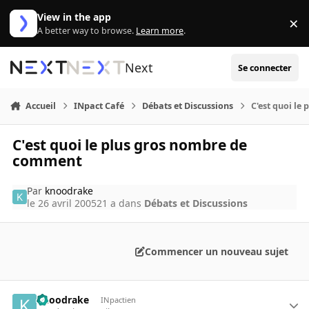
Aller au contenu
View in the app
×
Di
A better way to browse.
Learn more
.
Next
Se connecter
Accueil
INpact Café
Débats et Discussions
C'est quoi l
C'est quoi le plus gros nombre de
comment
Par
knoodrake
le 26 avril 2005
21 a
dans
Débats et Discussions
Commencer un nouveau sujet
knoodrake
INpactien