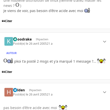
une nouvelle distribition de linux (flemme d'allez matter les
news ?
)
Je viens de voir, pas besoin d'être acide avec moi
Citer
knoodrake
INpactien
Posté(e)
le 26 avril 2005
21 a
AUTEUR
pkoi t'a posté 2 msgs et y'a marqué 1 message ?...
Citer
hidden
INpactien
Posté(e)
le 26 avril 2005
21 a
pas besoin d'être acide avec moi