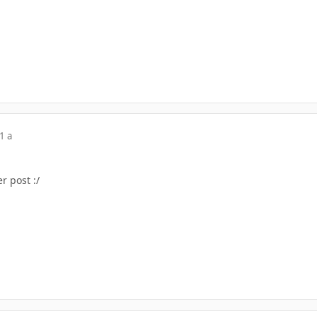
1 a
r post :/