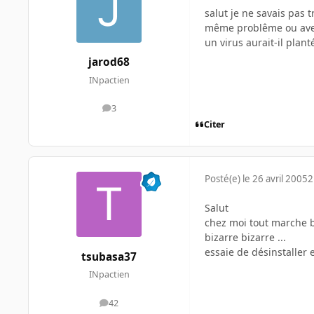
salut je ne savais pas 
même problême ou avez
un virus aurait-il plant
jarod68
INpactien
3
messages
Citer
Posté(e)
le 26 avril 2005
2
Salut
chez moi tout marche bie
bizarre bizarre ...
essaie de désinstaller et
tsubasa37
INpactien
42
messages