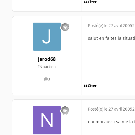
Citer
Posté(e)
le 27 avril 2005
2
salut en faites la sit
jarod68
INpactien
3
messages
Citer
Posté(e)
le 27 avril 2005
2
oui moi aussi sa me la 