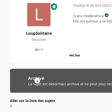
Posté(e)
le 28 avril 2005
2
Scara modératrice
Elle est partout a la foi
LoupSolitaire
INpactien
877
messages
Citer
Archivé
Ce sujet est désormais archivé et ne peut plus re
Aller sur la liste des sujets