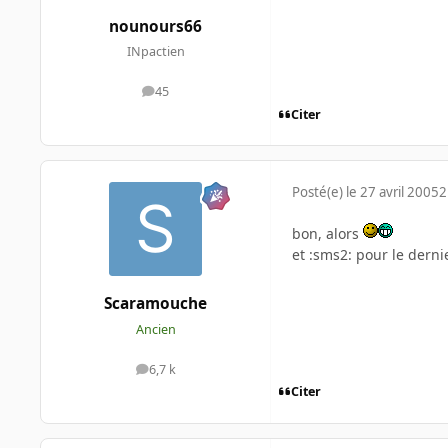
nounours66
INpactien
45
messages
Citer
Posté(e)
le 27 avril 2005
2
bon, alors
et :sms2: pour le dernie
Scaramouche
Ancien
6,7 k
messages
Citer