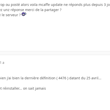
trop ou posté alors voila mcaffe update ne réponds plus depuis 3 jo
 unz réponse merci de la partager ?
é le serveur ?
1 a
n j'ai bien la dernière définition ( 4476 ) datant du 25 avril...
 réinstaller... on sait jamais