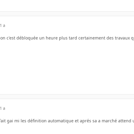
1 a
uation c'est débloquée un heure plus tard certainement des travaux
1 a
fait gai mi les définition automatique et aprés sa a marché attend u