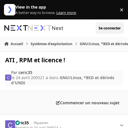
Aller au contenu
View in the app
×
Di
A better way to browse.
Learn more
.
Next
Se connecter
Accueil
Systèmes d'exploitation
GNU/Linux, *BSD et dérivé
ATI , RPM et licence !
Par
ceric35
le 24 avril 2005
21 a
dans
GNU/Linux, *BSD et dérivés
d'UNIX
Commencer un nouveau sujet
ceric35
INpactien
Posté(e)
le 24 avril 2005
21 a