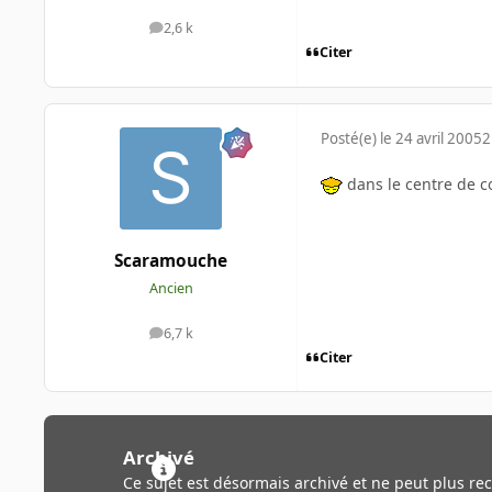
2,6 k
messages
Citer
Posté(e)
le 24 avril 2005
2
dans le centre de c
Scaramouche
Ancien
6,7 k
messages
Citer
Archivé
Ce sujet est désormais archivé et ne peut plus re