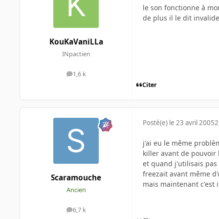
le son fonctionne à mon
de plus il le dit invalide.
KouKaVaniLLa
INpactien
1,6 k
messages
Citer
Posté(e)
le 23 avril 2005
2
j'ai eu le même problèm
killer avant de pouvoir
et quand j'utilisais pa
freezait avant même d'
Scaramouche
mais maintenant c'est
Ancien
6,7 k
messages