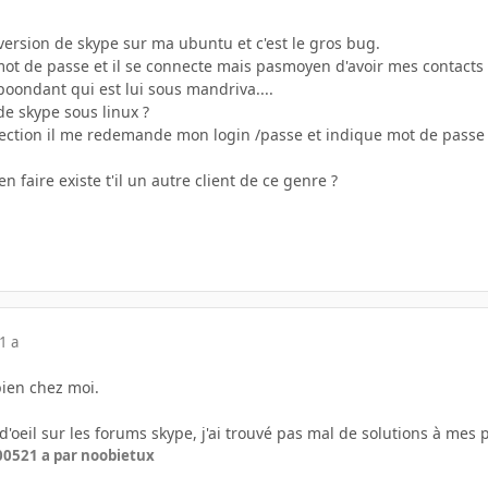
e version de skype sur ma ubuntu et c'est le gros bug.
mot de passe et il se connecte mais pasmoyen d'avoir mes contacts
poondant qui est lui sous mandriva....
de skype sous linux ?
ction il me redemande mon login /passe et indique mot de passe in
ien faire existe t'il un autre client de ce genre ?
1 a
bien chez moi.
d'oeil sur les forums skype, j'ai trouvé pas mal de solutions à mes
2005
21 a
par noobietux