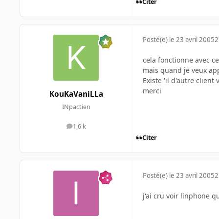
Citer
Posté(e)
le 23 avril 2005
2
cela fonctionne avec ce
mais quand je veux appe
Existe 'il d'autre client
merci
KouKaVaniLLa
INpactien
1,6 k
messages
Citer
Posté(e)
le 23 avril 2005
2
j'ai cru voir linphone qu