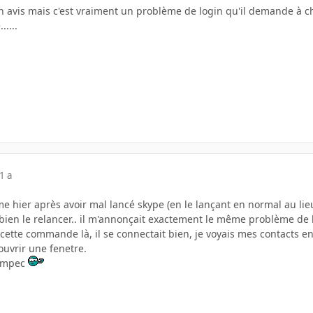
 avis mais c'est vraiment un problème de login qu'il demande à chaqu
.....
1 a
e hier après avoir mal lancé skype (en le lançant en normal au lieu 
 bien le relancer.. il m'annonçait exactement le même problème de 
s cette commande là, il se connectait bien, je voyais mes contacts 
ouvrir une fenetre.
 impec