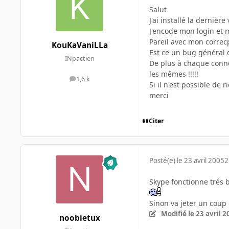
Salut
J'ai installé la dernièr
J'encode mon login et 
Pareil avec mon correc
KouKaVaniLLa
Est ce un bug général 
INpactien
De plus à chaque conne
les mêmes !!!!!
1,6 k
messages
Si il n'est possible de r
merci
Citer
Posté(e)
le 23 avril 2005
2
Skype fonctionne trés 
Sinon va jeter un coup 
Modifié
le 23 avril 
noobietux