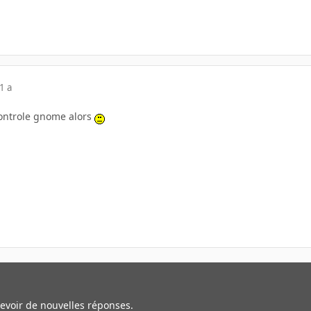
1 a
ontrole gnome alors
cevoir de nouvelles réponses.