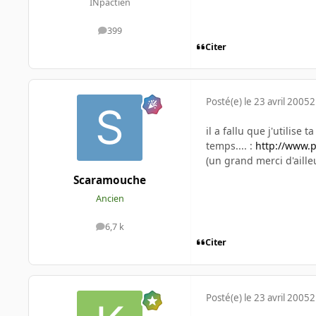
INpactien
399
messages
Citer
Posté(e)
le 23 avril 2005
2
il a fallu que j'utili
temps.... :
http://www.
(un grand merci d'aill
Scaramouche
Ancien
6,7 k
messages
Citer
Posté(e)
le 23 avril 2005
2