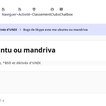
Naviguer
Activité
Classement
Clubs
Chatbox
rivés d'UNIX
Bugs de Skype avec ma ubuntu ou mandriva
untu ou mandriva
, *BSD et dérivés d'UNIX
1 a