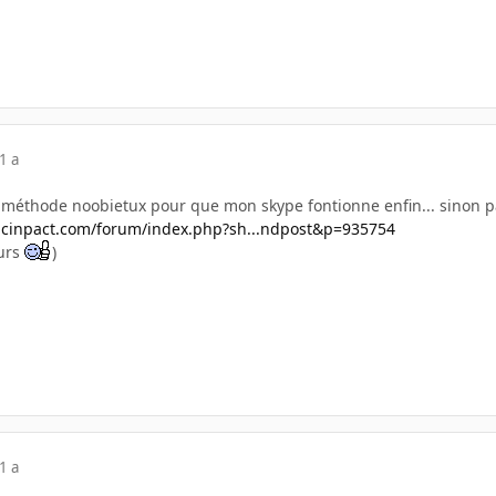
1 a
se ta méthode noobietux pour que mon skype fontionne enfin... sino
pcinpact.com/forum/index.php?sh...ndpost&p=935754
eurs
)
1 a