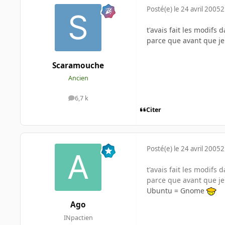
Posté(e)
le 24 avril 2005
2
t'avais fait les modifs 
parce que avant que je l
Scaramouche
Ancien
6,7 k
messages
Citer
Posté(e)
le 24 avril 2005
2
t'avais fait les modifs 
parce que avant que je l
Ubuntu = Gnome
Ago
INpactien