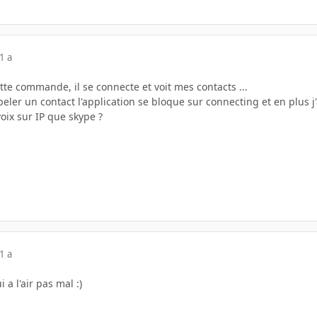
1 a
tte commande, il se connecte et voit mes contacts ...
ler un contact l'application se bloque sur connecting et en plus j
 voix sur IP que skype ?
1 a
i a l'air pas mal :)