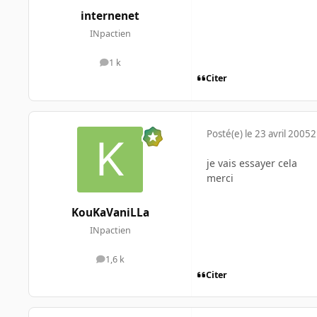
internenet
INpactien
1 k
messages
Citer
Posté(e)
le 23 avril 2005
2
je vais essayer cela
merci
KouKaVaniLLa
INpactien
1,6 k
messages
Citer