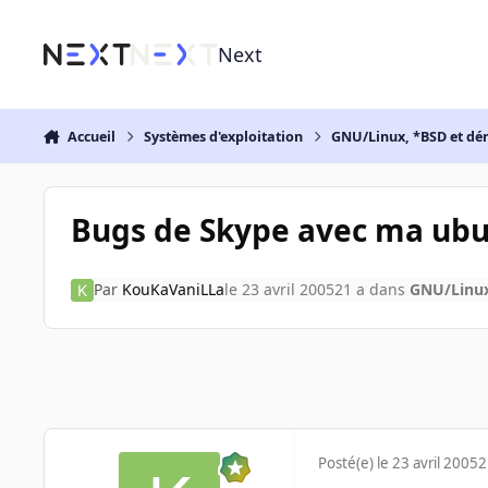
Aller au contenu
Next
Accueil
Systèmes d'exploitation
GNU/Linux, *BSD et dé
Bugs de Skype avec ma ub
Par
KouKaVaniLLa
le 23 avril 2005
21 a
dans
GNU/Linux
Posté(e)
le 23 avril 2005
2