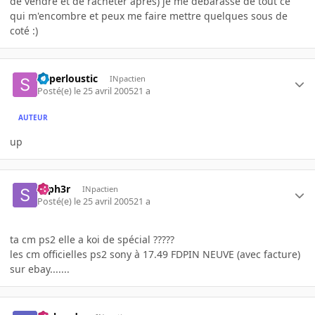
de vendre et de racheter apres) je me debarasse de tout ce
qui m'encombre et peux me faire mettre quelques sous de
coté :)
Superloustic
INpactien
Posté(e)
le 25 avril 2005
21 a
AUTEUR
up
syph3r
INpactien
Posté(e)
le 25 avril 2005
21 a
ta cm ps2 elle a koi de spécial ?????
les cm officielles ps2 sony à 17.49 FDPIN NEUVE (avec facture)
sur ebay.......