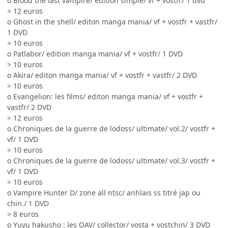
o Blood the last vampire/ edition simple/ vf + vostfr/ 1 dvd
> 12 euros
o Ghost in the shell/ editon manga mania/ vf + vostfr + vastfr/
1 DVD
> 10 euros
o Patlabor/ edition manga mania/ vf + vostfr/ 1 DVD
> 10 euros
o Akira/ editon manga mania/ vf + vostfr + vastfr/ 2 DVD
> 10 euros
o Evangelion: les films/ editon manga mania/ vf + vostfr +
vastfr/ 2 DVD
> 12 euros
o Chroniques de la guerre de lodoss/ ultimate/ vol.2/ vostfr +
vf/ 1 DVD
> 10 euros
o Chroniques de la guerre de lodoss/ ultimate/ vol.3/ vostfr +
vf/ 1 DVD
> 10 euros
o Vampire Hunter D/ zone all ntsc/ anhlais ss titré jap ou
chin./ 1 DVD
> 8 euros
o Yuyu hakusho : les OAV/ collector/ vosta + vostchin/ 3 DVD