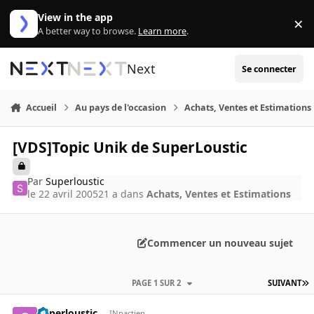
Aller au contenu
View in the app
×
Di
A better way to browse.
Learn more
.
Next
Se connecter
Accueil
Au pays de l'occasion
Achats, Ventes et Estimations
[VDS]Topic Unik de SuperLoustic
Par
Superloustic
le 22 avril 2005
21 a
dans
Achats, Ventes et Estimations
Commencer un nouveau sujet
PAGE 1 SUR 2
SUIVANT
Superloustic
INpactien