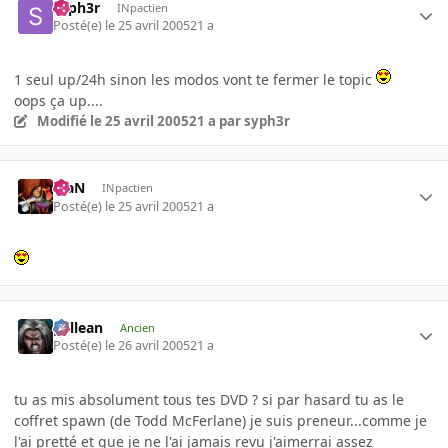
syph3r
INpactien
Posté(e)
le 25 avril 2005
21 a
1 seul up/24h sinon les modos vont te fermer le topic
oops ça up....
Modifié
le 25 avril 2005
21 a
par syph3r
KiaN
INpactien
Posté(e)
le 25 avril 2005
21 a
gallean
Ancien
Posté(e)
le 26 avril 2005
21 a
tu as mis absolument tous tes DVD ? si par hasard tu as le
coffret spawn (de Todd McFerlane) je suis preneur...comme je
l'ai pretté et que je ne l'ai jamais revu j'aimerrai assez