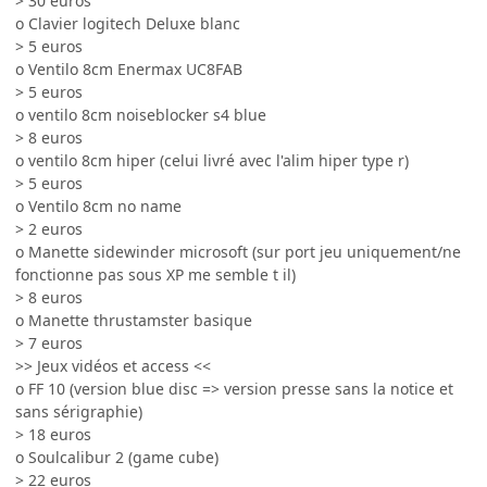
> 30 euros
o Clavier logitech Deluxe blanc
> 5 euros
o Ventilo 8cm Enermax UC8FAB
> 5 euros
o ventilo 8cm noiseblocker s4 blue
> 8 euros
o ventilo 8cm hiper (celui livré avec l'alim hiper type r)
> 5 euros
o Ventilo 8cm no name
> 2 euros
o Manette sidewinder microsoft (sur port jeu uniquement/ne
fonctionne pas sous XP me semble t il)
> 8 euros
o Manette thrustamster basique
> 7 euros
>> Jeux vidéos et access <<
o FF 10 (version blue disc => version presse sans la notice et
sans sérigraphie)
> 18 euros
o Soulcalibur 2 (game cube)
> 22 euros