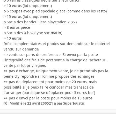
o 6 verres classiques neufs dans leur carton
> 10 euros (lot unqiuement)
o 6 coupes avec pied speciale glace (comme dans les resto)
> 15 euros (lot uniquement)
o Sac a dos bandouillere playstation 2 (x2)
> 8 euros piece
o Sac a dos X box (type sac marin)
> 10 euros
Infos complemntaires et photos sur demande sur le materiel
vendu sur demande
=> vente sur paris de preference. Si envoi par la poste
l’integralité des frais de port sont a la charge de l’acheteur .
vente par lot privilegiée.
=> pas d'echange, uniquement vente, je ne prendrais pas la
peine d'y repondre si l'on me propose des echanges
=> pas de déplacement pour moins de 20 euros, mais
possibilité si je peux faire coincder mes transacs de
s'arranger (parceque se dépplacer pour 3 euros bof)
=> pas d'envoi par la poste pour moins de 15 euros
Modifié
le 22 avril 2005
21 a
par Superloustic