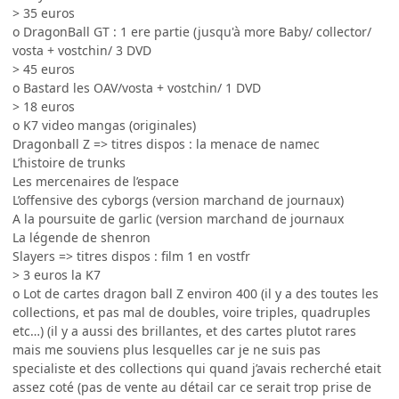
> 35 euros
o DragonBall GT : 1 ere partie (jusqu'à more Baby/ collector/
vosta + vostchin/ 3 DVD
> 45 euros
o Bastard les OAV/vosta + vostchin/ 1 DVD
> 18 euros
o K7 video mangas (originales)
Dragonball Z => titres dispos : la menace de namec
L’histoire de trunks
Les mercenaires de l’espace
L’offensive des cyborgs (version marchand de journaux)
A la poursuite de garlic (version marchand de journaux
La légende de shenron
Slayers => titres dispos : film 1 en vostfr
> 3 euros la K7
o Lot de cartes dragon ball Z environ 400 (il y a des toutes les
collections, et pas mal de doubles, voire triples, quadruples
etc…) (il y a aussi des brillantes, et des cartes plutot rares
mais me souviens plus lesquelles car je ne suis pas
specialiste et des collections qui quand j’avais recherché etait
assez coté (pas de vente au détail car ce serait trop prise de