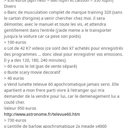
> 850 euros (apn neuf = 660 fdpin et caisson = 350 fdpin)
Divers
o Banc de musculation complet de marque training 320 (sans
le carton d'origine) a venir chercher chez moi. il sera
démonter, avec le manuel et toute les vis, et attendra
gentillement dans l'entrée (j'aide meme a le transporter
jusqu'a la voiture car ca pese son poids)
> 100 euros
o Lot de 42 K7 videos (ce sont des k7 achetés pour enregistrés
des programmes … donc ideal pour enregistrer vos emssions.
Il y a des 120, 180, 240 minutes).
> 60 euros le lot (pas de vente séparé)
o Buste scary movie decoratif
> 40 euros
o Vend lunette televue 60 apochromatique jamais servi. Elle
apartient a mon frere parti vivre à l'etranger qui m'a
demander de la vendre pour lui, car le demenagement lui a
couté cher.
Valeur 950 euros
http://www.astronome.fr/televue60.htm
> 730 euros
o Lentille de barlow apochromatique 2x meade s4000