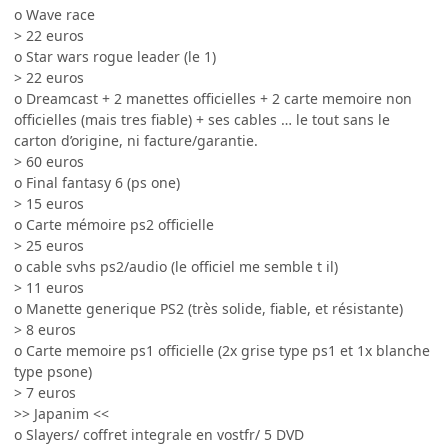
o Wave race
> 22 euros
o Star wars rogue leader (le 1)
> 22 euros
o Dreamcast + 2 manettes officielles + 2 carte memoire non
officielles (mais tres fiable) + ses cables … le tout sans le
carton d’origine, ni facture/garantie.
> 60 euros
o Final fantasy 6 (ps one)
> 15 euros
o Carte mémoire ps2 officielle
> 25 euros
o cable svhs ps2/audio (le officiel me semble t il)
> 11 euros
o Manette generique PS2 (très solide, fiable, et résistante)
> 8 euros
o Carte memoire ps1 officielle (2x grise type ps1 et 1x blanche
type psone)
> 7 euros
>> Japanim <<
o Slayers/ coffret integrale en vostfr/ 5 DVD