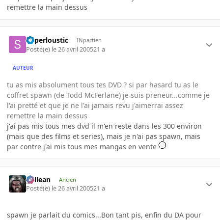
remettre la main dessus
Superloustic
INpactien
Posté(e)
le 26 avril 2005
21 a
AUTEUR
tu as mis absolument tous tes DVD ? si par hasard tu as le
coffret spawn (de Todd McFerlane) je suis preneur...comme je
l'ai pretté et que je ne l'ai jamais revu j'aimerrai assez
remettre la main dessus
j'ai pas mis tous mes dvd il m'en reste dans les 300 environ
(mais que des films et series), mais je n'ai pas spawn, mais
par contre j'ai mis tous mes mangas en vente
gallean
Ancien
Posté(e)
le 26 avril 2005
21 a
spawn je parlait du comics...Bon tant pis, enfin du DA pour