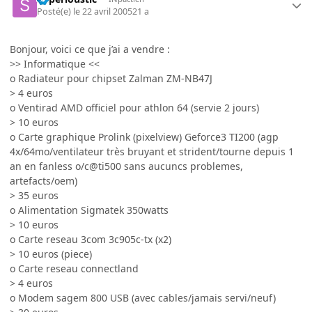
Posté(e)
le 22 avril 2005
21 a
Bonjour, voici ce que j’ai a vendre :
>> Informatique <<
o Radiateur pour chipset Zalman ZM-NB47J
> 4 euros
o Ventirad AMD officiel pour athlon 64 (servie 2 jours)
> 10 euros
o Carte graphique Prolink (pixelview) Geforce3 TI200 (agp
4x/64mo/ventilateur très bruyant et strident/tourne depuis 1
an en fanless o/c@ti500 sans aucuncs problemes,
artefacts/oem)
> 35 euros
o Alimentation Sigmatek 350watts
> 10 euros
o Carte reseau 3com 3c905c-tx (x2)
> 10 euros (piece)
o Carte reseau connectland
> 4 euros
o Modem sagem 800 USB (avec cables/jamais servi/neuf)