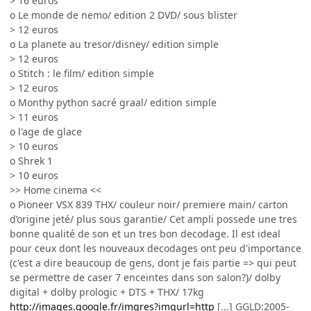
> 16 euros
o Le monde de nemo/ edition 2 DVD/ sous blister
> 12 euros
o La planete au tresor/disney/ edition simple
> 12 euros
o Stitch : le film/ edition simple
> 12 euros
o Monthy python sacré graal/ edition simple
> 11 euros
o l'age de glace
> 10 euros
o Shrek 1
> 10 euros
>> Home cinema <<
o Pioneer VSX 839 THX/ couleur noir/ premiere main/ carton
d’origine jeté/ plus sous garantie/ Cet ampli possede une tres
bonne qualité de son et un tres bon decodage. Il est ideal
pour ceux dont les nouveaux decodages ont peu d'importance
(c'est a dire beaucoup de gens, dont je fais partie => qui peut
se permettre de caser 7 enceintes dans son salon?)/ dolby
digital + dolby prologic + DTS + THX/ 17kg
http://images.google.fr/imgres?imgurl=http
[...] GGLD:2005-