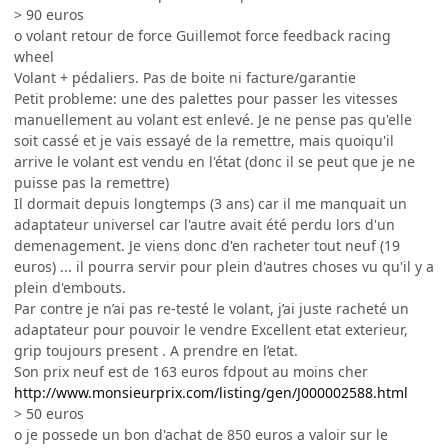
> 90 euros
o volant retour de force Guillemot force feedback racing
wheel
Volant + pédaliers. Pas de boite ni facture/garantie
Petit probleme: une des palettes pour passer les vitesses
manuellement au volant est enlevé. Je ne pense pas qu'elle
soit cassé et je vais essayé de la remettre, mais quoiqu'il
arrive le volant est vendu en l'état (donc il se peut que je ne
puisse pas la remettre)
Il dormait depuis longtemps (3 ans) car il me manquait un
adaptateur universel car l'autre avait été perdu lors d'un
demenagement. Je viens donc d'en racheter tout neuf (19
euros) ... il pourra servir pour plein d'autres choses vu qu'il y a
plein d'embouts.
Par contre je n’ai pas re-testé le volant, j’ai juste racheté un
adaptateur pour pouvoir le vendre Excellent etat exterieur,
grip toujours present . A prendre en l’etat.
Son prix neuf est de 163 euros fdpout au moins cher
http://www.monsieurprix.com/listing/gen/J000002588.html
> 50 euros
o je possede un bon d'achat de 850 euros a valoir sur le