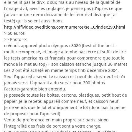
elle ne lit pas le divx, c sur, mais au niveau de la qualité de
l'image dvd, avec les reglages, je pense pas (d'apres ce que
j'ai vu sur une demi douzaine de lecteur dvd divx que j'ai
testé) qu'ils soient aussi bons.
http://hifivideo.pveditions.com/numeros/se...0/index290.html
> 60 euros
>> Photo <<
o Vends appareil photo olympus c8080 (best of the best -
multi recompensé, et image a tombé par terre (il suffit de lire
les tests americains et francais pour comprendre que tout le
monde le met au top) + son caisson etanche jusqu'a 30 metres
Les 2 ont été acheté en meme temps finb decembre 2004.
Seul l'appareil a servi. Le caisson est neuf de chez neuf et n'a
jamais servi. L'appareil a du servir pour 300 photos.
Facture/garantie bien entendu.
Je possede toutes les boites, cartons, plastiques, petit bout de
papier. Je le repete: appareil comme neuf, et caisson neuf.
Je ne vends que le lot et uniquement le lot (donc pas la peine
de proposer pour l'apn seul)
Vente de preference en main propre sur paris. sinon
l'integralité des frais de port sont a votre charge.