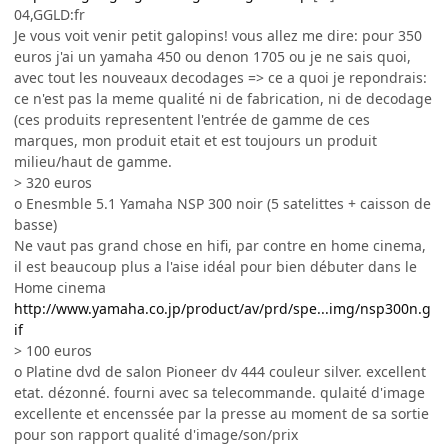
04,GGLD:fr
Je vous voit venir petit galopins! vous allez me dire: pour 350
euros j'ai un yamaha 450 ou denon 1705 ou je ne sais quoi,
avec tout les nouveaux decodages => ce a quoi je repondrais:
ce n'est pas la meme qualité ni de fabrication, ni de decodage
(ces produits representent l'entrée de gamme de ces
marques, mon produit etait et est toujours un produit
milieu/haut de gamme.
> 320 euros
o Enesmble 5.1 Yamaha NSP 300 noir (5 satelittes + caisson de
basse)
Ne vaut pas grand chose en hifi, par contre en home cinema,
il est beaucoup plus a l'aise idéal pour bien débuter dans le
Home cinema
http://www.yamaha.co.jp/product/av/prd/spe...img/nsp300n.g
if
> 100 euros
o Platine dvd de salon Pioneer dv 444 couleur silver. excellent
etat. dézonné. fourni avec sa telecommande. qulaité d'image
excellente et encenssée par la presse au moment de sa sortie
pour son rapport qualité d'image/son/prix