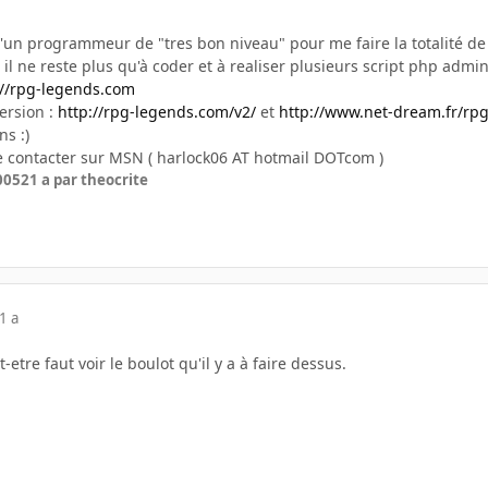
 d'un programmeur de "tres bon niveau" pour me faire la totalité d
 il ne reste plus qu'à coder et à realiser plusieurs script php adm
://rpg-legends.com
version :
http://rpg-legends.com/v2/
et
http://www.net-dream.fr/rpg
ns :)
e contacter sur MSN ( harlock06 AT hotmail DOTcom )
2005
21 a
par theocrite
1 a
etre faut voir le boulot qu'il y a à faire dessus.