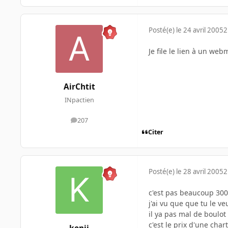
Posté(e)
le 24 avril 2005
2
Je file le lien à un we
AirChtit
INpactien
207
messages
Citer
Posté(e)
le 28 avril 2005
2
c'est pas beaucoup 300 
j'ai vu que que tu le ve
il ya pas mal de boulo
c'est le prix d'une cha