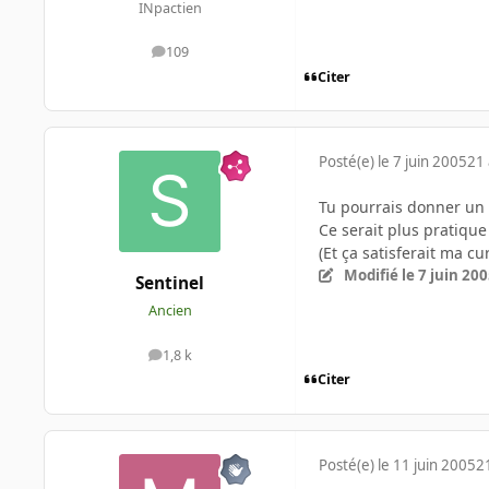
INpactien
109
messages
Citer
Posté(e)
le 7 juin 2005
21 
Tu pourrais donner un 
Ce serait plus pratique
(Et ça satisferait ma cu
Modifié
le 7 juin 20
Sentinel
Ancien
1,8 k
messages
Citer
Posté(e)
le 11 juin 2005
2