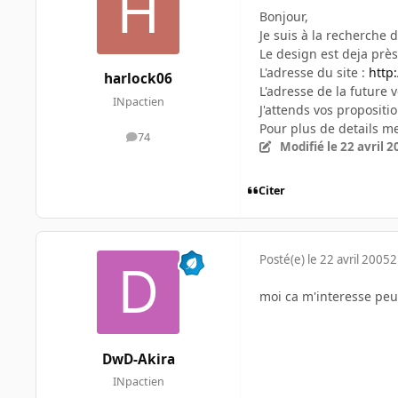
Bonjour,
Je suis à la recherche
Le design est deja près
L'adresse du site :
http
harlock06
L'adresse de la future 
INpactien
J'attends vos propositio
Pour plus de details m
74
messages
Modifié
le 22 avril 
Citer
Posté(e)
le 22 avril 2005
2
moi ca m'interesse peut-
DwD-Akira
INpactien