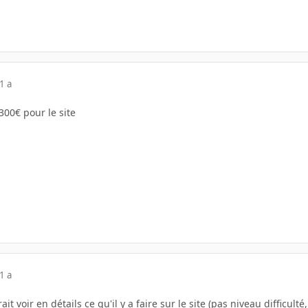
1 a
00€ pour le site
1 a
rait voir en détails ce qu'il y a faire sur le site (pas niveau difficul