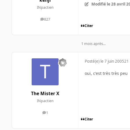
kenji
Modifié
le 28 avril 
INpactien
827
messages
Citer
1 mois après...
Posté(e)
le 7 juin 2005
21 
oui, c'est très très peu
The Mister X
INpactien
1
messages
Citer