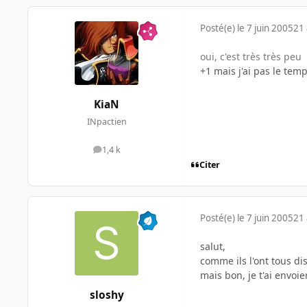
Posté(e)
le 7 juin 2005
21 
oui, c'est très très peu
+1 mais j'ai pas le temp
KiaN
INpactien
1,4 k
messages
Citer
Posté(e)
le 7 juin 2005
21 
salut,
comme ils l'ont tous di
mais bon, je t'ai envoie
sloshy