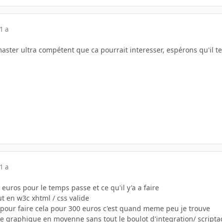
1 a
bmaster ultra compétent que ca pourrait interesser, espérons qu'il 
1 a
euros pour le temps passe et ce qu'il y'a a faire
ut en w3c xhtml / css valide
t pour faire cela pour 300 euros c'est quand meme peu je trouve
rte graphique en moyenne sans tout le boulot d'integration/ script