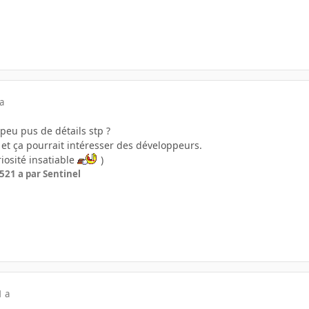
a
peu pus de détails stp ?
 et ça pourrait intéresser des développeurs.
riosité insatiable
)
05
21 a
par Sentinel
1 a