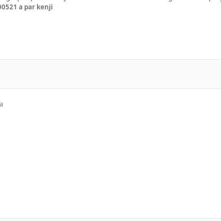
2005
21 a
par kenji
a