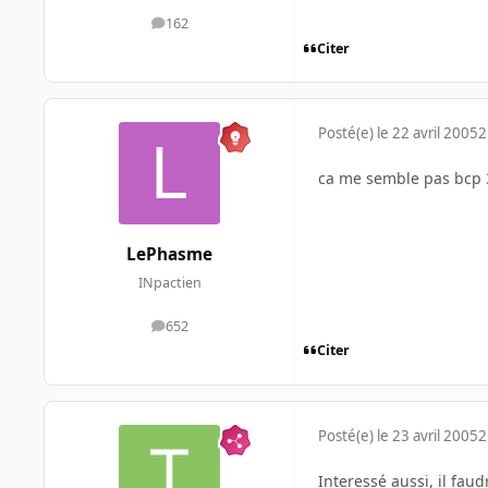
162
messages
Citer
Posté(e)
le 22 avril 2005
2
ca me semble pas bcp 3
LePhasme
INpactien
652
messages
Citer
Posté(e)
le 23 avril 2005
2
Interessé aussi, il faud