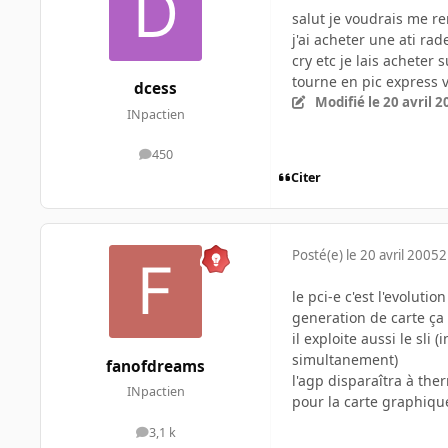
salut je voudrais me r
j'ai acheter une ati r
cry etc je lais acheter
tourne en pic express
dcess
Modifié
le 20 avril 
INpactien
450
messages
Citer
Posté(e)
le 20 avril 2005
2
le pci-e c'est l'evolut
generation de carte ça
il exploite aussi le sli
simultanement)
fanofdreams
l'agp disparaîtra à the
INpactien
pour la carte graphiqu
3,1 k
messages