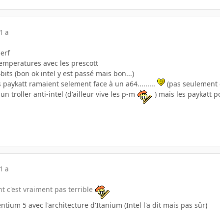
1 a
perf
temperatures avec les prescott
bits (bon ok intel y est passé mais bon...)
es paykatt ramaient selement face à un a64.........
(pas seulement 
un troller anti-intel (d'ailleur vive les p-m
) mais les paykatt po
1 a
nt c'est vraiment pas terrible
ntium 5 avec l'architecture d'Itanium (Intel l'a dit mais pas sûr)