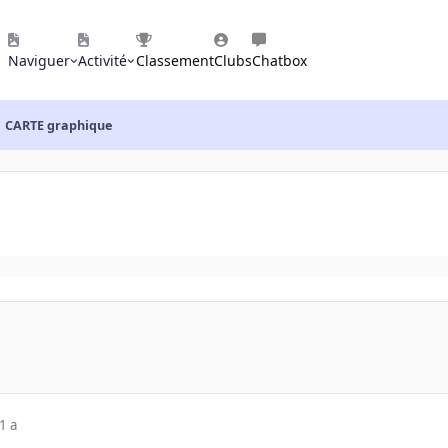
Naviguer
Activité
Classement
Clubs
Chatbox
CARTE graphique
1 a