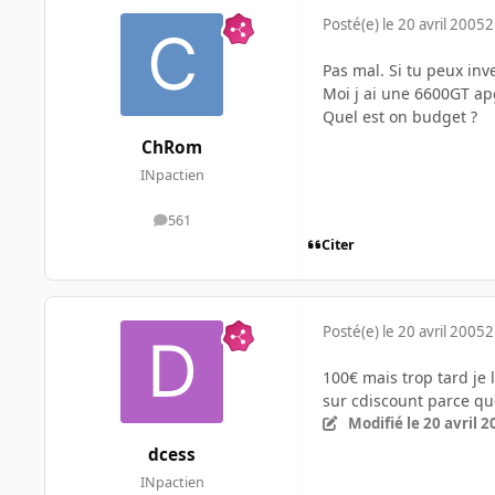
Posté(e)
le 20 avril 2005
2
Pas mal. Si tu peux inv
Moi j ai une 6600GT ap
Quel est on budget ?
ChRom
INpactien
561
messages
Citer
Posté(e)
le 20 avril 2005
2
100€ mais trop tard je 
sur cdiscount parce que
Modifié
le 20 avril 
dcess
INpactien