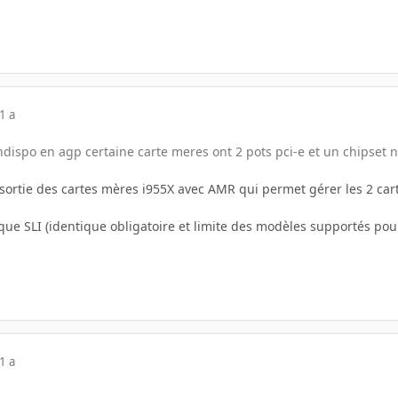
1 a
 (indispo en agp certaine carte meres ont 2 pots pci-e et un chipset n
a sortie des cartes mères i955X avec AMR qui permet gérer les 2 c
ue SLI (identique obligatoire et limite des modèles supportés pour
1 a