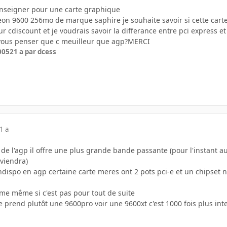
enseigner pour une carte graphique
adeon 9600 256mo de marque saphire je souhaite savoir si cette car
 sur cdiscount et je voudrais savoir la differance entre pci express
 vous penser que c meuilleur que agp?MERCI
2005
21 a
par dcess
1 a
ion de l'agp il offre une plus grande bande passante (pour l'instant
 viendra)
 (indispo en agp certaine carte meres ont 2 pots pci-e et un chipset n
rme même si c'est pas pour tout de suite
e prend plutôt une 9600pro voir une 9600xt c'est 1000 fois plus in