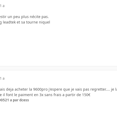
1 a
estir un peu plus nécite pas.
g leadtek et sa tourne niquel
1 a
lais deja acheter la 9600pro j'espere que je vais pas regretter.... j
 il font le paiment en 3x sans frais a partir de 150€
2005
21 a
par dcess