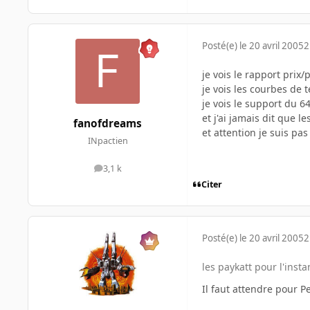
Posté(e)
le 20 avril 2005
2
je vois le rapport prix/
je vois les courbes de 
je vois le support du 64
et j'ai jamais dit que l
fanofdreams
et attention je suis pas 
INpactien
3,1 k
messages
Citer
Posté(e)
le 20 avril 2005
2
les paykatt pour l'insta
Il faut attendre pour Pe