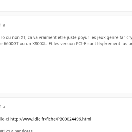
1 a
ro ou non XT, ca va vraiment etre juste poyur les jeux genre far cry.
une 6600GT ou un X800XL. Et les version PCI-E sont légèrement lus 
1 a
lle-ci
http://www.ldlc.fr/fiche/PB00024496.html
2005
21 a
par dcess