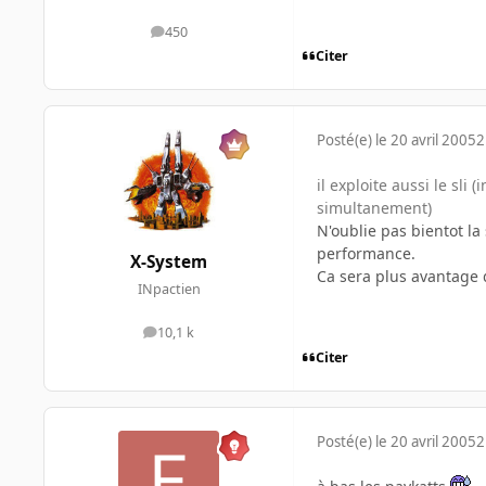
450
messages
Citer
Posté(e)
le 20 avril 2005
2
il exploite aussi le sli
simultanement)
N'oublie pas bientot l
performance.
X-System
Ca sera plus avantage q
INpactien
10,1 k
messages
Citer
Posté(e)
le 20 avril 2005
2