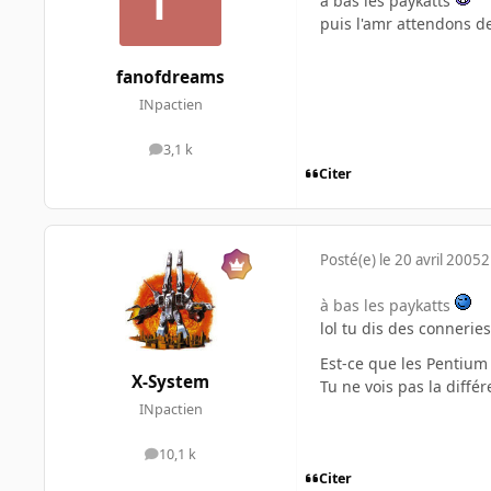
à bas les paykatts
puis l'amr attendons de
fanofdreams
INpactien
3,1 k
messages
Citer
Posté(e)
le 20 avril 2005
2
à bas les paykatts
lol tu dis des conneri
Est-ce que les Pentium 
X-System
Tu ne vois pas la diffé
INpactien
10,1 k
messages
Citer