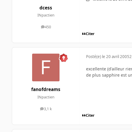
dcess
INpactien
450
messages
Citer
Posté(e)
le 20 avril 2005
2
excellente (d'ailleur ri
de plus sapphire est u
fanofdreams
INpactien
3,1 k
messages
Citer