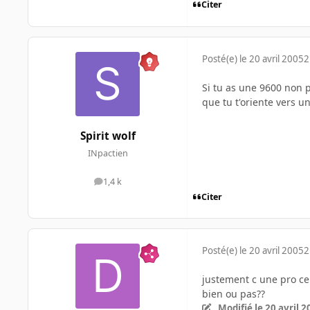
Citer
Posté(e)
le 20 avril 2005
2
Si tu as une 9600 non p
que tu t'oriente vers 
Spirit wolf
INpactien
1,4 k
messages
Citer
Posté(e)
le 20 avril 2005
2
justement c une pro ce
bien ou pas??
Modifié
le 20 avril 