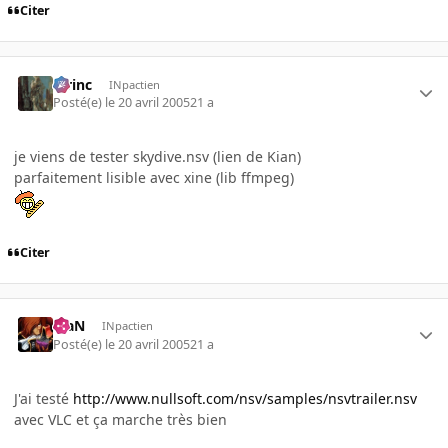
Citer
lorinc
INpactien
Posté(e)
le 20 avril 2005
21 a
je viens de tester skydive.nsv (lien de Kian)
parfaitement lisible avec xine (lib ffmpeg)
Citer
KiaN
INpactien
Posté(e)
le 20 avril 2005
21 a
J'ai testé
http://www.nullsoft.com/nsv/samples/nsvtrailer.nsv
avec VLC et ça marche très bien