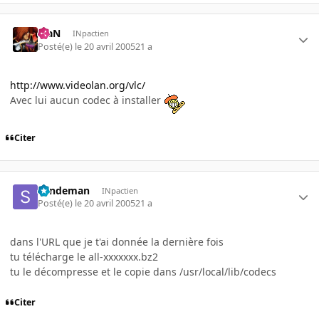
KiaN
INpactien
Posté(e)
le 20 avril 2005
21 a
http://www.videolan.org/vlc/
Avec lui aucun codec à installer
Citer
Sandeman
INpactien
Posté(e)
le 20 avril 2005
21 a
dans l'URL que je t'ai donnée la dernière fois
tu télécharge le all-xxxxxxx.bz2
tu le décompresse et le copie dans /usr/local/lib/codecs
Citer