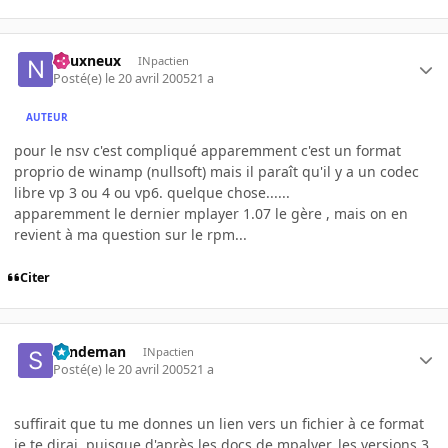
neuxneux
INpactien
Posté(e)
le 20 avril 2005
21 a
AUTEUR
pour le nsv c'est compliqué apparemment c'est un format
proprio de winamp (nullsoft) mais il paraît qu'il y a un codec
libre vp 3 ou 4 ou vp6. quelque chose......
apparemment le dernier mplayer 1.07 le gère , mais on en
revient à ma question sur le rpm...
Citer
Sandeman
INpactien
Posté(e)
le 20 avril 2005
21 a
suffirait que tu me donnes un lien vers un fichier à ce format
je te dirai, puisque d'après les docs de mpalyer, les versions 3