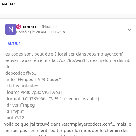
Citer
neuxneux
INpactien
Posté(e)
le 20 avril 2005
21 a
AUTEUR
les codes sont peut être à localiser dans /etc/mplayer.conf
peuvent aussi être mis là : /usr/lib/win32, c'est selon la distrib
etc.
ideocodec ffvp3
info "FFmpeg's VP3-Codec"
status untested
fourcc VP30,vp30,VP31,vp31
format 0x20335056 ; "VP3 " (used in .nsv files)
driver ffmpeg
dll "vp3"
out YV12
voilà ce que j'ai trouvé dans /etc/mplayercodecs.conf... mais je
ne sais pas comment l'éditer pour lui indiquer le chemin des