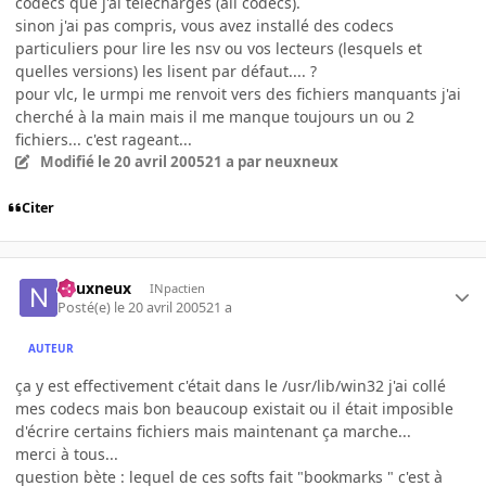
codecs que j'ai téléchargés (all codecs).
sinon j'ai pas compris, vous avez installé des codecs
particuliers pour lire les nsv ou vos lecteurs (lesquels et
quelles versions) les lisent par défaut.... ?
pour vlc, le urmpi me renvoit vers des fichiers manquants j'ai
cherché à la main mais il me manque toujours un ou 2
fichiers... c'est rageant...
Modifié
le 20 avril 2005
21 a
par neuxneux
Citer
neuxneux
INpactien
Posté(e)
le 20 avril 2005
21 a
AUTEUR
ça y est effectivement c'était dans le /usr/lib/win32 j'ai collé
mes codecs mais bon beaucoup existait ou il était imposible
d'écrire certains fichiers mais maintenant ça marche...
merci à tous...
question bète : lequel de ces softs fait "bookmarks " c'est à