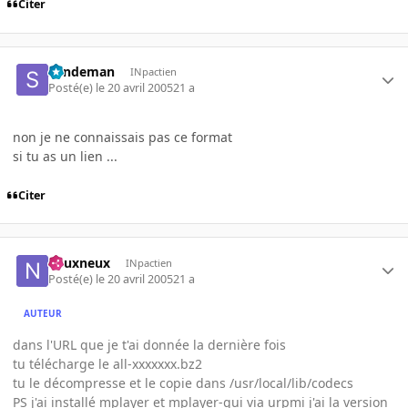
Citer
Sandeman
INpactien
Posté(e)
le 20 avril 2005
21 a
non je ne connaissais pas ce format
si tu as un lien ...
Citer
neuxneux
INpactien
Posté(e)
le 20 avril 2005
21 a
AUTEUR
dans l'URL que je t'ai donnée la dernière fois
tu télécharge le all-xxxxxxx.bz2
tu le décompresse et le copie dans /usr/local/lib/codecs
PS j'ai installé mplayer et mplayer-gui via urpmi j'ai la version