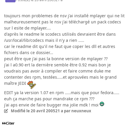
toujours mon problemes de nsv j'ai installé mplayer qui ne lit
malheureusement pas le nsv j'ai téléchargé un pack codecs
sur l esite de mplayer....
d'après le readme le scodecs utilisés devraient être dans
/usr/local/lib/codecs mais il n'y a rien .....
car le readme dit qu'il ne faut que coper les dll et autres
fichiers dans ce dossier...
peut être que j'ai pas la bonne version de mplayer ??
j'ai l a0.90 ert la dernière semble être 0.92 mais bon je
voudrais pas avoir à compiler et faire comme duke me
contenter des rpm, testées.....et aprouvées mais le grand
maître JEDI
EDIT ya la version 1.07 en rpm .....mais que pour fedora.....
euh ça marche pas pour mandrake ce rpm ???
j'ai aps envie de faire bugger ma jolie mdk ! moi
Modifié
le 20 avril 2005
21 a
par neuxneux
Citer