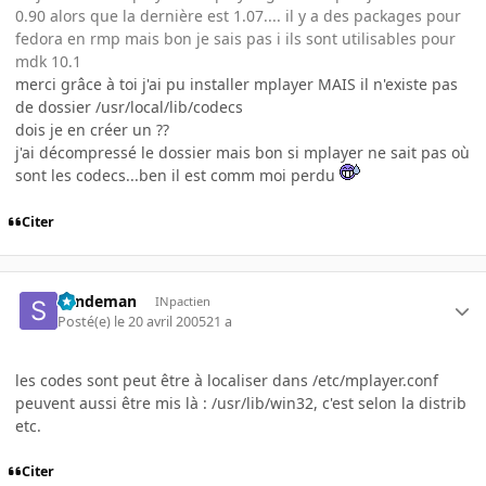
0.90 alors que la dernière est 1.07.... il y a des packages pour
fedora en rmp mais bon je sais pas i ils sont utilisables pour
mdk 10.1
merci grâce à toi j'ai pu installer mplayer MAIS il n'existe pas
de dossier /usr/local/lib/codecs
dois je en créer un ??
j'ai décompressé le dossier mais bon si mplayer ne sait pas où
sont les codecs...ben il est comm moi perdu
Citer
Sandeman
INpactien
Posté(e)
le 20 avril 2005
21 a
les codes sont peut être à localiser dans /etc/mplayer.conf
peuvent aussi être mis là : /usr/lib/win32, c'est selon la distrib
etc.
Citer