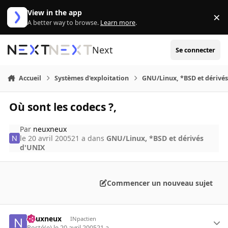
Aller au contenu
View in the app
×
Di
A better way to browse.
Learn more
.
Next
Se connecter
Accueil
Systèmes d'exploitation
GNU/Linux, *BSD et dérivé
Où sont les codecs ?,
Par
neuxneux
le 20 avril 2005
21 a
dans
GNU/Linux, *BSD et dérivés
d'UNIX
Commencer un nouveau sujet
neuxneux
INpactien
Posté(e)
le 20 avril 2005
21 a