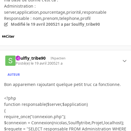
Administration :
server,application,pourcentage,priorité,responsable
Responsable : nom,prenom,telephone,profil
Modifié
le 19 avril 2005
21 a
par Soulfly_tribe90
Citer
Soulfly_tribe90
INpactien
Posté(e)
le 19 avril 2005
21 a
AUTEUR
Bon apparemen rajoutant quelque petit truc ca fonctionne.
<?php
function responsable($server,$application)
{
require_once("connexion.php");
$connexion = Connexion(nicolas,Soulflytribe,Projet,localhost);
$requete = "SELECT responsable FROM Administration WHERE