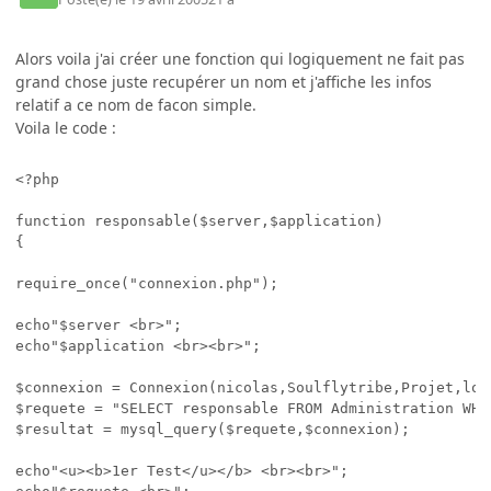
Alors voila j'ai créer une fonction qui logiquement ne fait pas
grand chose juste recupérer un nom et j'affiche les infos
relatif a ce nom de facon simple.
Voila le code :
<?php

function responsable($server,$application)

{

require_once("connexion.php");

echo"$server <br>";

echo"$application <br><br>";

$connexion = Connexion(nicolas,Soulflytribe,Projet,loca
$requete = "SELECT responsable FROM Administration WHE
$resultat = mysql_query($requete,$connexion);

echo"<u><b>1er Test</u></b> <br><br>";
