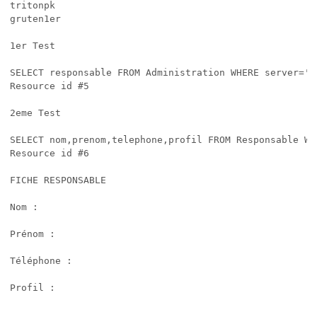
tritonpk

gruten1er 

1er Test 

SELECT responsable FROM Administration WHERE server='t
Resource id #5

2eme Test

SELECT nom,prenom,telephone,profil FROM Responsable WH
Resource id #6

FICHE RESPONSABLE

Nom :

Prénom :

Téléphone :
