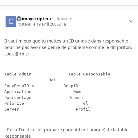
Chimayscripteur
INpactien
Posté(e)
le 19 avril 2005
21 a
Il vaut mieux que tu mettes un ID unique dans responsable
pour ne pas avoir se genre de problème comme le dit jpriton.
Look @ this:
Table Admin               Table Responsable

                  Rel

CopyRespID <----------- RespID

Application                 Nom 

Pourcentage               Prenom 

Priorite                       Tel

Server                       Profil

- RespID est la clef primaire (=identifiant unique) de la table
Responsable