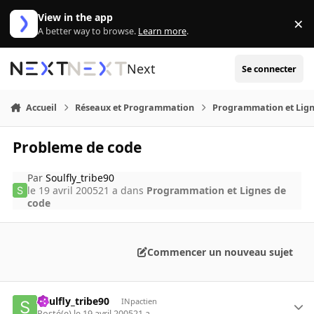
Aller au contenu
View in the app
×
Di
A better way to browse.
Learn more
.
Next
Se connecter
Accueil
Réseaux et Programmation
Programmation et Lign
Probleme de code
Par
Soulfly_tribe90
le 19 avril 2005
21 a
dans
Programmation et Lignes de
code
Commencer un nouveau sujet
Soulfly_tribe90
INpactien
Posté(e)
le 19 avril 2005
21 a