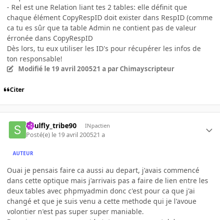
- Rel est une Relation liant tes 2 tables: elle définit que
chaque élément CopyRespID doit exister dans RespID (comme
ca tu es sûr que ta table Admin ne contient pas de valeur
érronée dans CopyRespID
Dès lors, tu eux utiliser les ID's pour récupérer les infos de
ton responsable!
Modifié
le 19 avril 2005
21 a
par Chimayscripteur
Citer
Soulfly_tribe90
INpactien
Posté(e)
le 19 avril 2005
21 a
AUTEUR
Ouai je pensais faire ca aussi au depart, j'avais commencé
dans cette optique mais j'arrivais pas a faire de lien entre les
deux tables avec phpmyadmin donc c'est pour ca que j'ai
changé et que je suis venu a cette methode qui je l'avoue
volontier n'est pas super super maniable.