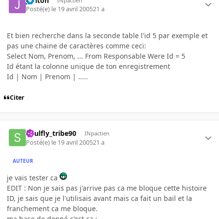
jpriton
INpactien
Posté(e)
le 19 avril 2005
21 a
Et bien recherche dans la seconde table l'id 5 par exemple et
pas une chaine de caractères comme ceci:
Select Nom, Prenom, ... From Responsable Were Id = 5
Id étant la colonne unique de ton enregistrement
Id | Nom | Prenom | .....
Citer
Soulfly_tribe90
INpactien
Posté(e)
le 19 avril 2005
21 a
AUTEUR
je vais tester ca
EDIT : Non je sais pas j'arrive pas ca me bloque cette histoire
ID, je sais que je l'utilisais avant mais ca fait un bail et la
franchement ca me bloque.
ma base de donné c'est ca :