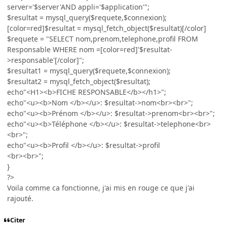
server='$server'AND appli='$application'";
$resultat = mysql_query($requete,$connexion);
[color=red]$resultat = mysql_fetch_object($resultat)[/color]
$requete = "SELECT nom,prenom,telephone,profil FROM
Responsable WHERE nom =[color=red]'$resultat-
>responsable'[/color]";
$resultat1 = mysql_query($requete,$connexion);
$resultat2 = mysql_fetch_object($resultat);
echo"<H1><b>FICHE RESPONSABLE</b></h1>";
echo"<u><b>Nom </b></u>: $resultat->nom<br><br>";
echo"<u><b>Prénom </b></u>: $resultat->prenom<br><br>";
echo"<u><b>Téléphone </b></u>: $resultat->telephone<br>
<br>";
echo"<u><b>Profil </b></u>: $resultat->profil
<br><br>";
}
?>
Voila comme ca fonctionne, j'ai mis en rouge ce que j'ai
rajouté.
Citer