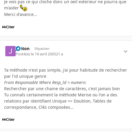
Je vois pas ce qui cloche donc un oeil exterieur ne pourra que
m'aider
Merci d'avance...
Citer
jpriton
INpactien
Posté(e)
le 19 avril 2005
21 a
Ta méthode n'est pas simple, j'ai pour habitude de rechercher
par l'id unique genre
From Responsable Where Resp_Id = numeric
Rechercher par une chaine de caractères, c'est jamais bon
Tu connaîs certainement la méthode Merise ou l'on a des
relations par identifiant Unique => Doublon, Tables de
correspondance, Clés composées...
Citer