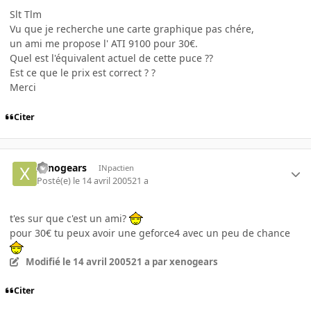
Slt Tlm
Vu que je recherche une carte graphique pas chére,
un ami me propose l' ATI 9100 pour 30€.
Quel est l'équivalent actuel de cette puce ??
Est ce que le prix est correct ? ?
Merci
Citer
xenogears
INpactien
Posté(e)
le 14 avril 2005
21 a
t'es sur que c'est un ami?
pour 30€ tu peux avoir une geforce4 avec un peu de chance
Modifié
le 14 avril 2005
21 a
par xenogears
Citer