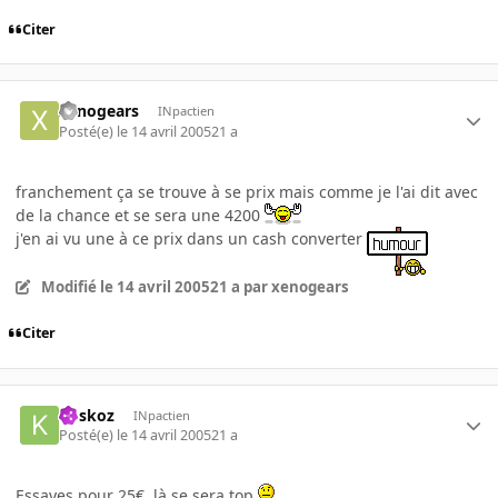
Citer
xenogears
INpactien
Posté(e)
le 14 avril 2005
21 a
franchement ça se trouve à se prix mais comme je l'ai dit avec
de la chance et se sera une 4200
j'en ai vu une à ce prix dans un cash converter
Modifié
le 14 avril 2005
21 a
par xenogears
Citer
koskoz
INpactien
Posté(e)
le 14 avril 2005
21 a
Essayes pour 25€, là se sera top