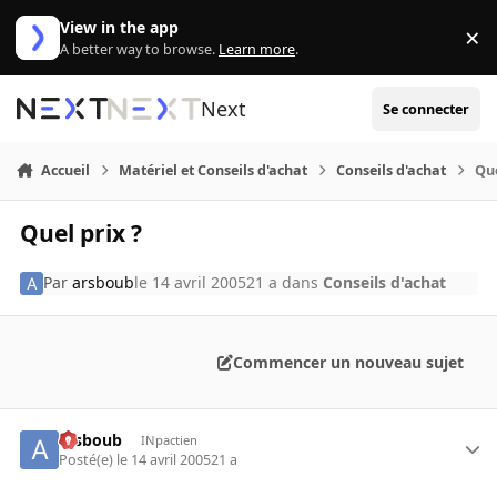
Aller au contenu
View in the app
×
Di
A better way to browse.
Learn more
.
Next
Se connecter
Accueil
Matériel et Conseils d'achat
Conseils d'achat
Que
Quel prix ?
Par
arsboub
le 14 avril 2005
21 a
dans
Conseils d'achat
Commencer un nouveau sujet
arsboub
INpactien
Posté(e)
le 14 avril 2005
21 a