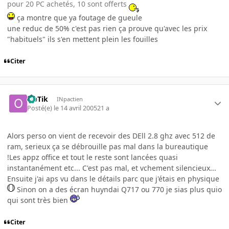
pour 20 PC achetés, 10 sont offerts
ça montre que ya foutage de gueule
une reduc de 50% c'est pas rien ça prouve qu'avec les prix
"habituels" ils s'en mettent plein les fouilles
Citer
OpTik
INpactien
Posté(e)
le 14 avril 2005
21 a
Alors perso on vient de recevoir des DEll 2.8 ghz avec 512 de
ram, serieux ça se débrouille pas mal dans la bureautique
!Les appz office et tout le reste sont lancées quasi
instantanément etc... C'est pas mal, et vchement silencieux...
Ensuite j'ai aps vu dans le détails parc que j'étais en physique
Sinon on a des écran huyndai Q717 ou 770 je sias plus quio
qui sont très bien
Citer