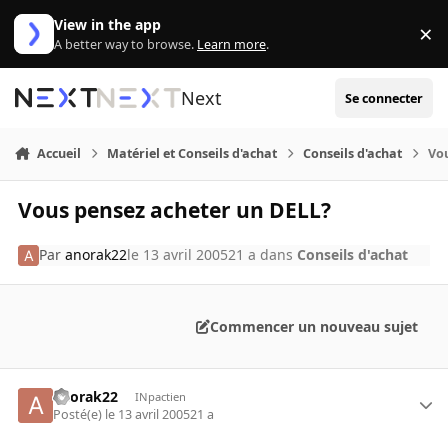
Aller au contenu
View in the app
×
Di
A better way to browse.
Learn more
.
Next
Se connecter
Accueil
Matériel et Conseils d'achat
Conseils d'achat
Vo
Vous pensez acheter un DELL?
Par
anorak22
le 13 avril 2005
21 a
dans
Conseils d'achat
Commencer un nouveau sujet
anorak22
INpactien
Posté(e)
le 13 avril 2005
21 a