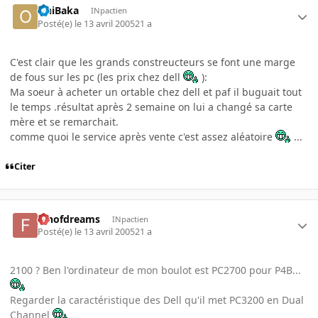
OniBaka
INpactien
Posté(e)
le 13 avril 2005
21 a
C'est clair que les grands constreucteurs se font une marge
de fous sur les pc (les prix chez dell
):
Ma soeur à acheter un ortable chez dell et paf il buguait tout
le temps .résultat après 2 semaine on lui a changé sa carte
mère et se remarchait.
comme quoi le service après vente c'est assez aléatoire
...
Citer
fanofdreams
INpactien
Posté(e)
le 13 avril 2005
21 a
2100 ? Ben l'ordinateur de mon boulot est PC2700 pour P4B...
Regarder la caractéristique des Dell qu'il met PC3200 en Dual
Channel