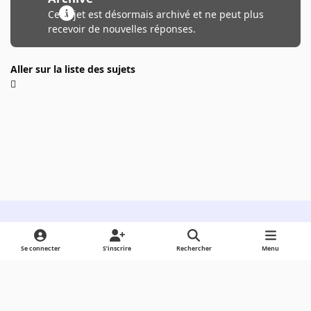
Ce sujet est désormais archivé et ne peut plus
recevoir de nouvelles réponses.
Aller sur la liste des sujets
Light Mode
Dark Mode
System Preference
Se connecter
S’inscrire
Rechercher
Menu
Langue
Cookies
Powered by
Invision Community