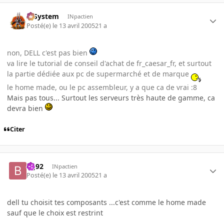
X-System
INpactien
Posté(e)
le 13 avril 2005
21 a
non, DELL c'est pas bien
va lire le tutorial de conseil d'achat de fr_caesar_fr, et surtout
la partie dédiée aux pc de supermarché et de marque
le home made, ou le pc assembleur, y a que ca de vrai :8
Mais pas tous... Surtout les serveurs très haute de gamme, ca
devra bien
Citer
bg92
INpactien
Posté(e)
le 13 avril 2005
21 a
dell tu choisit tes composants ...c'est comme le home made
sauf que le choix est restrint