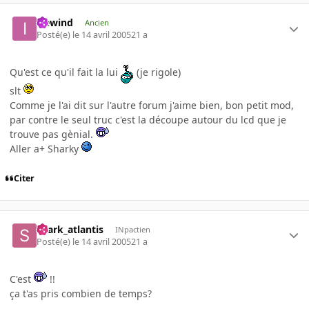
icewind
Ancien
Posté(e)
le 14 avril 2005
21 a
Qu'est ce qu'il fait la lui
(je rigole)
slt
Comme je l'ai dit sur l'autre forum j'aime bien, bon petit mod,
par contre le seul truc c'est la découpe autour du lcd que je
trouve pas gènial.
Aller a+ Sharky
Citer
shark_atlantis
INpactien
Posté(e)
le 14 avril 2005
21 a
C'est
!!
ça t'as pris combien de temps?