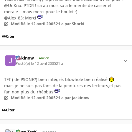
@UnKna: PTDR ! sa au mois sa a le merite de casser el
morale....mais merci pour le boulot :)
@Alex_83: Merci
Modifié
le 12 avril 2005
21 a
par Sharki
Citer
jackinow
Ancien
Posté(e)
le 12 avril 2005
21 a
TFT ( de PSONE?) bien intégré, blowhole bien réalisé
mais je ne suis pas fans de la peintures des lecteurs,et pas
fan non plus du rhéobus
Modifié
le 12 avril 2005
21 a
par jackinow
Citer
Nitro-TecK
INpactien