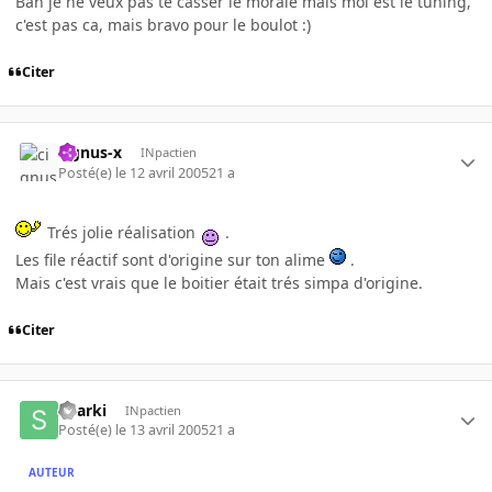
Bah je ne veux pas te casser le morale mais moi est le tuning,
c'est pas ca, mais bravo pour le boulot :)
Citer
cignus-x
INpactien
Posté(e)
le 12 avril 2005
21 a
Trés jolie réalisation
.
Les file réactif sont d'origine sur ton alime
.
Mais c'est vrais que le boitier était trés simpa d'origine.
Citer
Sharki
INpactien
Posté(e)
le 13 avril 2005
21 a
AUTEUR