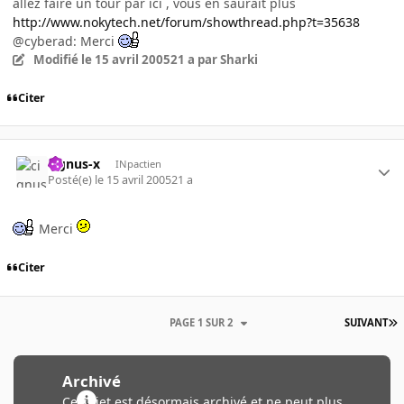
allez faire un tour par ici , vous en saurait plus
http://www.nokytech.net/forum/showthread.php?t=35638
@cyberad: Merci
Modifié
le 15 avril 2005
21 a
par Sharki
Citer
cignus-x
INpactien
Posté(e)
le 15 avril 2005
21 a
Merci
Citer
PAGE 1 SUR 2
SUIVANT
Archivé
Ce sujet est désormais archivé et ne peut plus