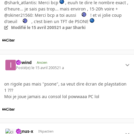
@shark_atlantis: Merci bcp
, euuh te dire le nombre exact ,
d'heure... je sais pas trop... mais environ , 15-20h voire +
@skiner21560: Merci bcp a toi aussi
! et vi jolie coup
d'oeuil
, c'est bien un TFT de PSONE
Modifié
le 15 avril 2005
21 a
par Sharki
Citer
icewind
Ancien
Posté(e)
le 15 avril 2005
21 a
on rigole pas mais "psone", sa veut dire écran de playstation
1 ???
Moi je joue jamais au consol lol powwaaa PC lol
Citer
cignus-x
INpactien