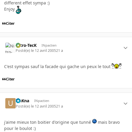
different effet sympa :)
Enjoy
Citer
Nitro-TecK
INpactien
Posté(e)
le 12 avril 2005
21 a
C'est sympas sauf la facade qui gache un peux le tout
Citer
UnKna
INpactien
Posté(e)
le 12 avril 2005
21 a
j'aime mieux ton boitier d'origine que tunné
mais bravo
pour le boulot :)