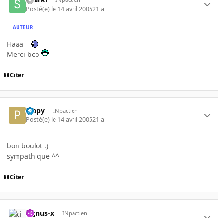
Posté(e)
le 14 avril 2005
21 a
AUTEUR
Haaa
Merci bcp
Citer
Plopy
INpactien
Posté(e)
le 14 avril 2005
21 a
bon boulot :)
sympathique ^^
Citer
cignus-x
INpactien