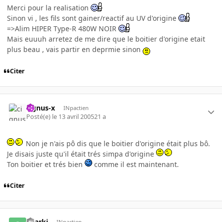
Merci pour la realisation
Sinon vi , les fils sont gainer/reactif au UV d'origine
=>Alim HIPER Type-R 480W NOIR
Mais euuuh arretez de me dire que le boitier d'origine etait
plus beau , vais partir en deprmie sinon
Citer
cignus-x
INpactien
Posté(e)
le 13 avril 2005
21 a
Non je n'ais pô dis que le boitier d'origine était plus bô.
Je disais juste qu'il était trés simpa d'origine
Ton boitier et trés bien
comme il est maintenant.
Citer
Sharki
INpactien