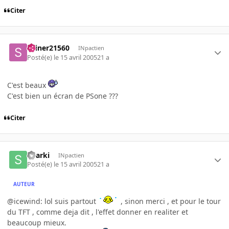
Citer
skiner21560
INpactien
Posté(e)
le 15 avril 2005
21 a
C'est beaux
C'est bien un écran de PSone ???
Citer
Sharki
INpactien
Posté(e)
le 15 avril 2005
21 a
AUTEUR
@icewind: lol suis partout
, sinon merci , et pour le tour
du TFT , comme deja dit , l'effet donner en realiter et
beaucoup mieux.