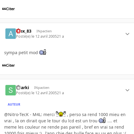
Citer
Alex_83
INpactien
Posté(e)
le 12 avril 2005
21 a
sympa petit mod
Citer
Sharki
INpactien
Posté(e)
le 12 avril 2005
21 a
AUTEUR
@Nitro-TecK - M4L: merci
, perso sa rend 1000 mieu en
vrai , la on dirait que le tour du lcd est un trou
.... et
meme les couleur ne rende pas pareil , bref en vrai sa rend
10000 fois mieux :) , l'apn chie des bulle face au uv en plus :/