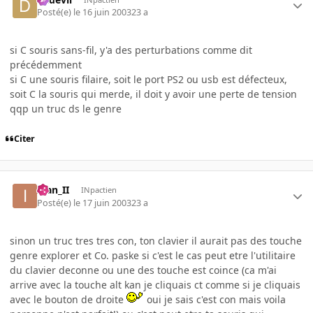
Posté(e)
le 16 juin 2003
23 a
si C souris sans-fil, y'a des perturbations comme dit
précédemment
si C une souris filaire, soit le port PS2 ou usb est défecteux,
soit C la souris qui merde, il doit y avoir une perte de tension
qqp un truc ds le genre
Citer
Ivan_II
INpactien
Posté(e)
le 17 juin 2003
23 a
sinon un truc tres tres con, ton clavier il aurait pas des touche
genre explorer et Co. paske si c'est le cas peut etre l'utilitaire
du clavier deconne ou une des touche est coince (ca m'ai
arrive avec la touche alt kan je cliquais ct comme si je cliquais
avec le bouton de droite
oui je sais c'est con mais voila