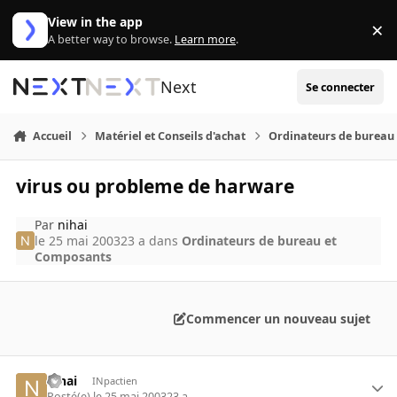
Aller au contenu
View in the app
×
Di
A better way to browse.
Learn more
.
Next
Se connecter
Accueil
Matériel et Conseils d'achat
Ordinateurs de bureau
virus ou probleme de harware
Par
nihai
le 25 mai 2003
23 a
dans
Ordinateurs de bureau et
Composants
Commencer un nouveau sujet
nihai
INpactien
Posté(e)
le 25 mai 2003
23 a