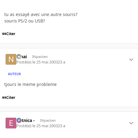
tu as essayé avec une autre souris?
souris PS/2 ou USB?
Citer
nihai
INpactien
Posté(e)
le 25 mai 2003
23 a
AUTEUR
tjours le meme probleme
Citer
- etnica -
INpactien
Posté(e)
le 25 mai 2003
23 a