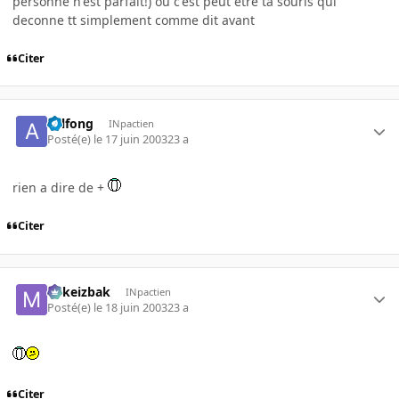
personne n'est parfait!) ou c'est peut etre ta souris qui
deconne tt simplement comme dit avant
Citer
axlfong
INpactien
Posté(e)
le 17 juin 2003
23 a
rien a dire de +
Citer
Mikeizbak
INpactien
Posté(e)
le 18 juin 2003
23 a
Citer