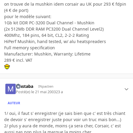
on trouve de la mushkin idem corsair au UK pour 293 € fdpin
(4 € de port)
pour le modèle suivant:
1Gb kit DDR PC-3200 Dual Channel - Mushkin
(2x 512Mb DDR RAM PC3200 Dual Channel Level2)
400Mhz, 184 pins, 64 bit, CL2, 2-2-2 Rating
HiPerf Mushkin, hand tested, w/ alu heatspreaders
Full memory specification
Manufacturer: Mushkin, Warranty: Lifetime
289 € incl. VAT
Mastaba
INpactien
Posté(e)
le 21 mai 2003
23 a
AUTEUR
1/ oui, il faut s' enregistrer (je sais bien que c' est très chiant
de devoir s' enregistrer juste pour voir un truc mais bon...)
2/ plus y aura de monde, moins ça sera cher, Corsair, c' est
aussi pas non plus la marque la moins cher...