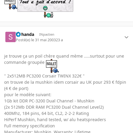
swhanda
INpactien
Posté(e)
le 31 mai 2003
23 a
je trouve ça un poil chère quand mème .....surtout pour une
commande groupée
" 2x512MB PC3200 Corsair TWINX 322€ "
on trouve de la mushkin idem corsair au UK pour 293 € fdpin
(4 € de port)
pour le modèle suivant:
1Gb kit DDR PC-3200 Dual Channel - Mushkin
(2x 512Mb DDR RAM PC3200 Dual Channel Level2)
400Mhz, 184 pins, 64 bit, CL2, 2-2-2 Rating
HiPerf Mushkin, hand tested, w/ alu heatspreaders
Full memory specification
Manufacturer: Mushkin, Warranty: Lifetime