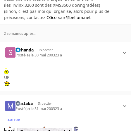
(les Twinx 3200 sont des XMS3500 downgradées)
(sinon, c' est pas moi qui organise, alors pour plus de
précisions, contactez
CGcorsair@bellum.net
2 semaines après...
swhanda
INpactien
Posté(e)
le 30 mai 2003
23 a
UP
Mastaba
INpactien
Posté(e)
le 31 mai 2003
23 a
AUTEUR