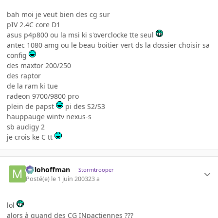
bah moi je veut bien des cg sur
pIV 2.4C core D1
asus p4p800 ou la msi ki s'overclocke tte seul
antec 1080 amg ou le beau boitier vert ds la dossier choisir sa
config
des maxtor 200/250
des raptor
de la ram ki tue
radeon 9700/9800 pro
plein de papst
pi des S2/S3
hauppauge wintv nexus-s
sb audigy 2
je crois ke C tt
milohoffman
Stormtrooper
Posté(e)
le 1 juin 2003
23 a
lol
alors à quand des CG INpactiennes ???