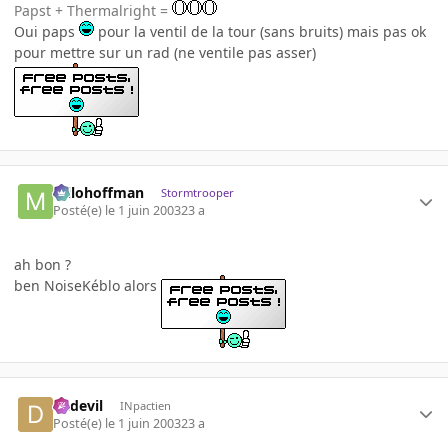
Papst + Thermalright =
Oui paps
pour la ventil de la tour (sans bruits) mais pas ok
pour mettre sur un rad (ne ventile pas asser)
milohoffman
Stormtrooper
Posté(e)
le 1 juin 2003
23 a
ah bon ?
ben NoiseKéblo alors
dadevil
INpactien
Posté(e)
le 1 juin 2003
23 a