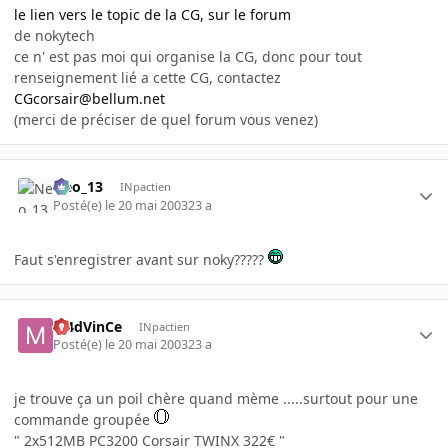
le lien vers le topic de la CG, sur le forum
de nokytech
ce n' est pas moi qui organise la CG, donc pour tout
renseignement lié a cette CG, contactez
CGcorsair@bellum.net
(merci de préciser de quel forum vous venez)
Neo_13
INpactien
Posté(e)
le 20 mai 2003
23 a
Faut s'enregistrer avant sur noky?????
M4dVinCe
INpactien
Posté(e)
le 20 mai 2003
23 a
je trouve ça un poil chère quand mème .....surtout pour une
commande groupée
" 2x512MB PC3200 Corsair TWINX 322€ "