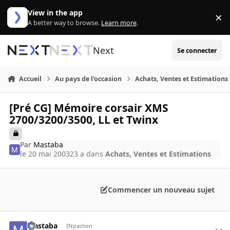
Aller au contenu
View in the app
×
Di
A better way to browse.
Learn more
.
Next
Se connecter
Accueil
Au pays de l'occasion
Achats, Ventes et Estimations
[Pré CG] Mémoire corsair XMS
2700/3200/3500, LL et Twinx
Par
Mastaba
le 20 mai 2003
23 a
dans
Achats, Ventes et Estimations
Commencer un nouveau sujet
Mastaba
INpactien