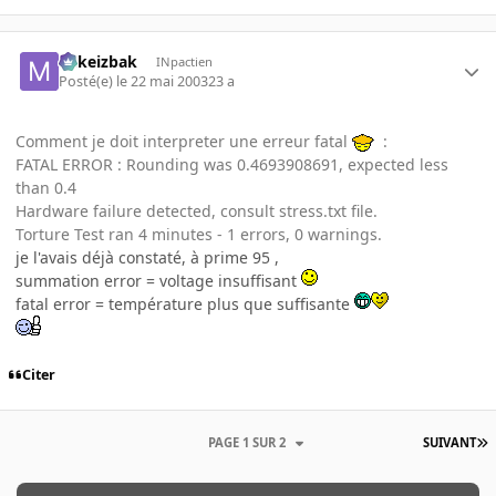
Mikeizbak
INpactien
Posté(e)
le 22 mai 2003
23 a
Comment je doit interpreter une erreur fatal
:
FATAL ERROR : Rounding was 0.4693908691, expected less
than 0.4
Hardware failure detected, consult stress.txt file.
Torture Test ran 4 minutes - 1 errors, 0 warnings.
je l'avais déjà constaté, à prime 95 ,
summation error = voltage insuffisant
fatal error = température plus que suffisante
Citer
PAGE 1 SUR 2
SUIVANT