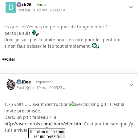
Dark26
Ancien
Posté(e)
le 19 mai 2003
23 a
es que ce n'es pas un pe riquer de l'augementer ?
perso je suis
donc je sais pas la limite pour le vcore pour les pentium.
sinon faut baisser le fsb tout simplement.
Citer
PhiBee
INpactien
Posté(e)
le 19 mai 2003
23 a
1.75 volts ..... avant destruction
! C'est la
limite préconisée.
Dark, un p'tit tableau ? :8
http://users.erols.com/chare/elec.htm
C'est par ton site que j'y
suis arrivé!