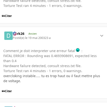
Hardware failure detected, consult stress.txt file.
Torture Test ran 4 minutes - 1 errors, 0 warnings.
Citer
Dark26
Ancien
Posté(e)
le 19 mai 2003
23 a
Comment je doit interpreter une erreur fatal
:
FATAL ERROR : Rounding was 0.4693908691, expected less
than 0.4
Hardware failure detected, consult stress.txt file.
Torture Test ran 4 minutes - 1 errors, 0 warnings.
overcloking instable..... tu es trop haut ou il faut mettre plus
de voltage.
Citer