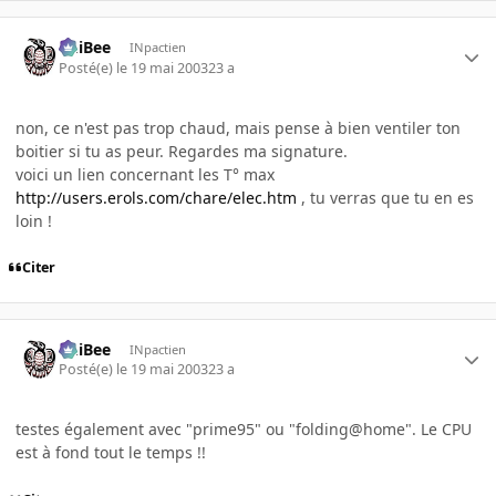
PhiBee
INpactien
Posté(e)
le 19 mai 2003
23 a
non, ce n'est pas trop chaud, mais pense à bien ventiler ton
boitier si tu as peur. Regardes ma signature.
voici un lien concernant les T° max
http://users.erols.com/chare/elec.htm
, tu verras que tu en es
loin !
Citer
PhiBee
INpactien
Posté(e)
le 19 mai 2003
23 a
testes également avec "prime95" ou "folding@home". Le CPU
est à fond tout le temps !!