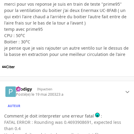
merci pour vos reponse je suis en train de teste "prime95"
pour la ventilation du boitier j'ai deux Enermax UC-8FAB ( un
qui extri l'aire chaud a l'arrière du boitier l'autre fait entre de
l'aire frais sur le bas de la tour a l'avant )
temp avec prime95
CPU : 50°C
Boitier : 30°C
je pense que je vais rajouter un autre ventilo sur le dessus de
la basse en extraction pour une meilleur circulation de l'aire
Citer
prodigy
INpactien
Posté(e)
le 19 mai 2003
23 a
AUTEUR
Comment je doit interpreter une erreur fatal
:
FATAL ERROR : Rounding was 0.4693908691, expected less
than 0.4