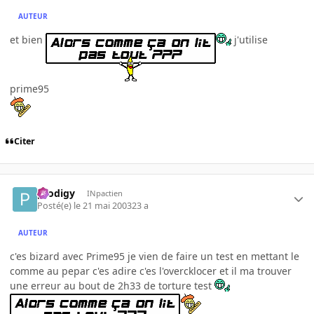
AUTEUR
et bien
j'utilise
prime95
Citer
prodigy
INpactien
Posté(e)
le 21 mai 2003
23 a
AUTEUR
c'es bizard avec Prime95 je vien de faire un test en mettant le
comme au pepar c'es adire c'es l'overcklocer et il ma trouver
une erreur au bout de 2h33 de torture test