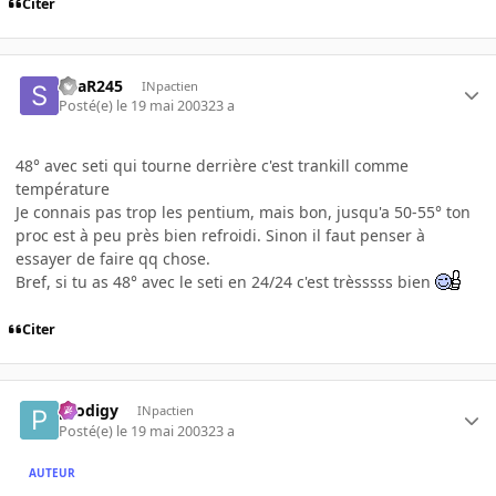
Citer
SoaR245
INpactien
Posté(e)
le 19 mai 2003
23 a
48° avec seti qui tourne derrière c'est trankill comme
température
Je connais pas trop les pentium, mais bon, jusqu'a 50-55° ton
proc est à peu près bien refroidi. Sinon il faut penser à
essayer de faire qq chose.
Bref, si tu as 48° avec le seti en 24/24 c'est trèsssss bien
Citer
prodigy
INpactien
Posté(e)
le 19 mai 2003
23 a
AUTEUR