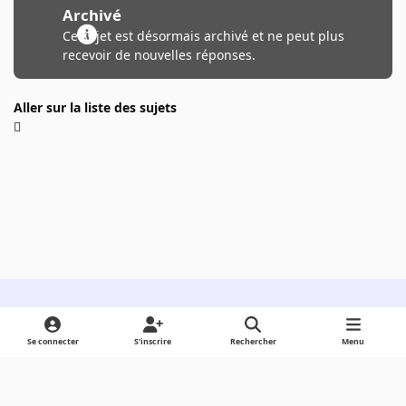
Archivé
Ce sujet est désormais archivé et ne peut plus
recevoir de nouvelles réponses.
Aller sur la liste des sujets
Light Mode
Dark Mode
System Preference
Se connecter
S’inscrire
Rechercher
Menu
Langue
Cookies
Powered by
Invision Community