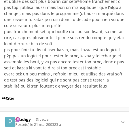
et utilise des soft plus bourin car seti@home franchement c
pas top j'utilisai aussi mais bon on m'a expliquer que l'algo a
changer, mais pas dans le programme (c t aussi marqué dans
une revue info zataz je crois) donc tu decode pour rien vu que
coté serveur c plus interprété
puis franchement seti qui bouffe du cpu soi disant, sa me fait
rire, car apres plusieur test je me suis rendu compte qu'y etai
loint derriere bcp de soft
pis pour finir tu dis utiliser kazaa, mais kazaa est un logiciel
p2p pas un logiciel pour tester le proc, kazaa y telecharge et
assemble les bout, y va pas encore tester ton proc, donc c pas
seti et kazaa ki vont te dire si ton proc est instable
overclock un peu moins , refroidi mieu, et utilise des vrai soft
de test pas des logiciel qui ne sont pas censé tester la
stabilité ou ki s'en foutent d'envoyer des resultat faux
Citer
prodigy
INpactien
Posté(e)
le 21 mai 2003
23 a