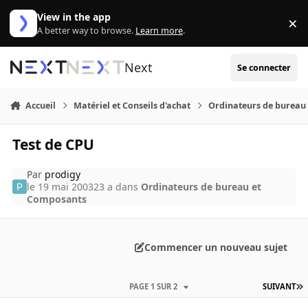
Aller au contenu
View in the app
×
Di
A better way to browse.
Learn more
.
Next
Se connecter
Accueil
Matériel et Conseils d'achat
Ordinateurs de bureau
Test de CPU
Par
prodigy
le 19 mai 2003
23 a
dans
Ordinateurs de bureau et
Composants
Commencer un nouveau sujet
PAGE 1 SUR 2
SUIVANT