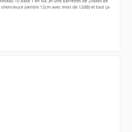
réseau 10 base T en isa ,et une barrettes de 256Mo de
silencieuce (ventilo 12cm avec mois de 12dB) et tout ça