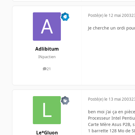
Posté(e)
le 12 mai 2003
2
Je cherche un ordi pour
Adlibitum
INpactien
21
messages
Posté(e)
le 13 mai 2003
2
ben moi j'ai ça en pièc
Processeur Intel Penti
Carte Mère Asus P2B, sl
1 barrette 128 Mo de 
Le*Gluon