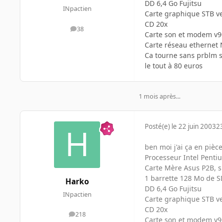
DD 6,4 Go Fujitsu
INpactien
Carte graphique STB ve
CD 20x
38
messages
Carte son et modem v90
Carte réseau ethernet 
Ca tourne sans prblm 
le tout à 80 euros
1 mois après...
Posté(e)
le 22 juin 2003
2
ben moi j'ai ça en piè
Processeur Intel Pent
Carte Mère Asus P2B, sl
1 barrette 128 Mo de
Harko
DD 6,4 Go Fujitsu
INpactien
Carte graphique STB ve
CD 20x
218
messages
Carte son et modem v9