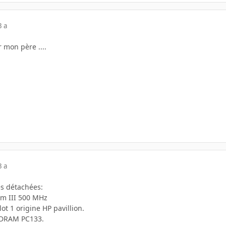
3 a
 mon père ....
3 a
es détachées:
um III 500 MHz
ot 1 origine HP pavillion.
SDRAM PC133.