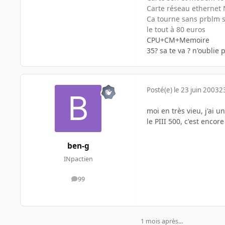
Carte réseau ethernet
Ca tourne sans prblm
le tout à 80 euros
CPU+CM+Memoire
35? sa te va ? n'oublie 
Posté(e)
le 23 juin 2003
2
moi en très vieu, j'ai 
le PIII 500, c'est encor
ben-g
INpactien
99
messages
1 mois après...