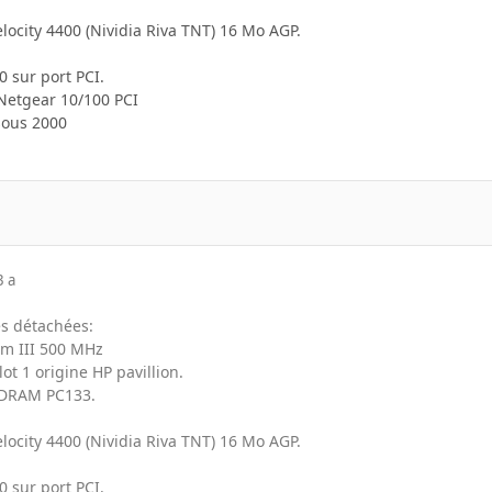
locity 4400 (Nividia Riva TNT) 16 Mo AGP.
 sur port PCI.
Netgear 10/100 PCI
sous 2000
3 a
ces détachées:
ium III 500 MHz
ot 1 origine HP pavillion.
 SDRAM PC133.
locity 4400 (Nividia Riva TNT) 16 Mo AGP.
0 sur port PCI.