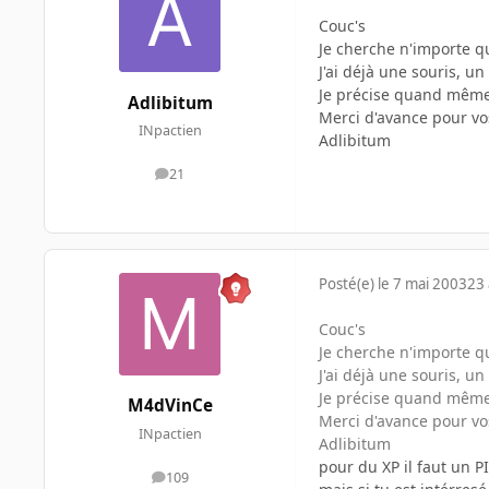
Couc's
Je cherche n'importe q
J'ai déjà une souris, un
Je précise quand même 
Adlibitum
Merci d'avance pour vo
INpactien
Adlibitum
21
messages
Posté(e)
le 7 mai 2003
23 
Couc's
Je cherche n'importe q
J'ai déjà une souris, un
Je précise quand même 
M4dVinCe
Merci d'avance pour vo
INpactien
Adlibitum
pour du XP il faut un P
109
messages