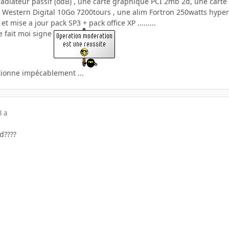
iateur passif (odB) , une carte graphique PCI 2mb 2d, une carte 
Western Digital 10Go 7200tours , une alim Fortron 250watts hyper 
 mise a jour pack SP3 + pack office XP .........
sse fait moi signe
ctionne impécablement ...
3 a
Ad????