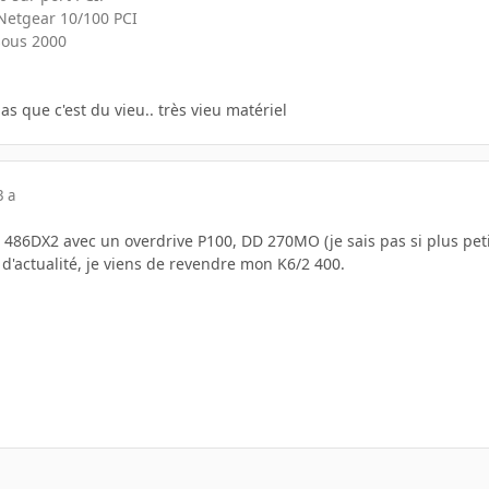
 Netgear 10/100 PCI
 sous 2000
pas que c'est du vieu.. très vieu matériel
3 a
un 486DX2 avec un overdrive P100, DD 270MO (je sais pas si plus peti
e d'actualité, je viens de revendre mon K6/2 400.