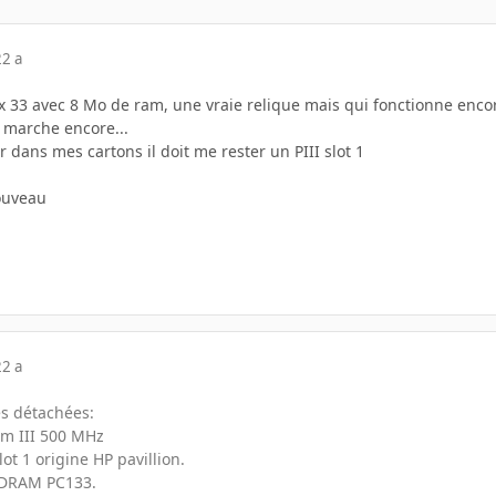
22 a
x 33 avec 8 Mo de ram, une vraie relique mais qui fonctionne encor
a marche encore...
r dans mes cartons il doit me rester un PIII slot 1
nouveau
22 a
ces détachées:
ium III 500 MHz
ot 1 origine HP pavillion.
 SDRAM PC133.