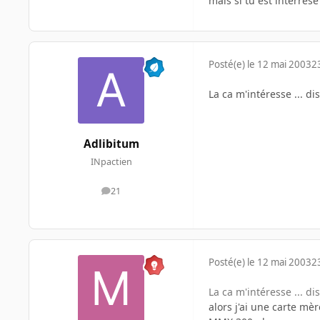
mais si tu est intérres
Posté(e)
le 12 mai 2003
2
La ca m'intéresse ... di
Adlibitum
INpactien
21
messages
Posté(e)
le 12 mai 2003
2
La ca m'intéresse ... di
alors j'ai une carte mèr