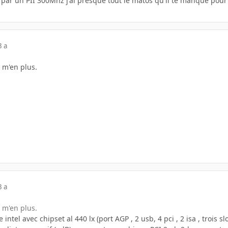
é par un PII 300Mhz j'ai presque tout le matos qu'il te manque pour 
3 a
s m'en plus.
3 a
s m'en plus.
e intel avec chipset al 440 lx (port AGP , 2 usb, 4 pci , 2 isa , trois