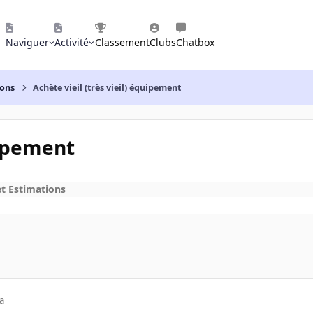
Naviguer
Activité
Classement
Clubs
Chatbox
ions
Achète vieil (très vieil) équipement
uipement
et Estimations
a