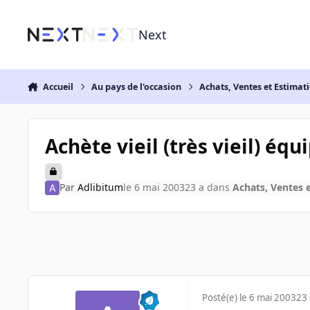
Aller au contenu
Next
Accueil
Au pays de l'occasion
Achats, Ventes et Estimat
Achète vieil (très vieil) éq
Par
Adlibitum
le 6 mai 2003
23 a
dans
Achats, Ventes 
Posté(e)
le 6 mai 2003
23 