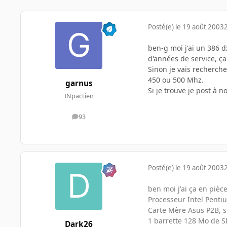
Posté(e)
le 19 août 2003
ben-g moi j'ai un 386 d
d'années de service, ç
Sinon je vais recherche
450 ou 500 Mhz.
garnus
Si je trouve je post à 
INpactien
93
messages
Posté(e)
le 19 août 2003
ben moi j'ai ça en piè
Processeur Intel Pent
Carte Mère Asus P2B, sl
1 barrette 128 Mo de
Dark26