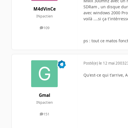
MMX 300mhz avec un rad
SDRam , un disque dur 
M4dVinCe
avec windows 2000 Pro et
INpactien
voilà ....si ça t'intérre
109
messages
ps : tout ce matos fon
Posté(e)
le 12 mai 2003
2
Qu'est-ce qui t'arrive, 
Gmal
INpactien
151
messages