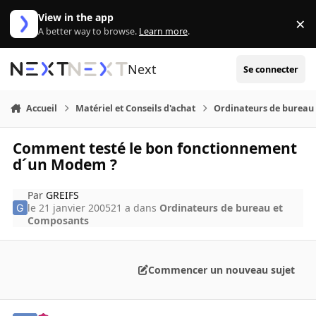
Aller au contenu
View in the app
×
Di
A better way to browse.
Learn more
.
Next
Se connecter
Accueil
Matériel et Conseils d'achat
Ordinateurs de bureau
Comment testé le bon fonctionnement
d´un Modem ?
Par
GREIFS
le 21 janvier 2005
21 a
dans
Ordinateurs de bureau et
Composants
Commencer un nouveau sujet