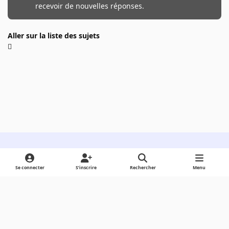
recevoir de nouvelles réponses.
Aller sur la liste des sujets
Light Mode
Dark Mode
System Preference
Se connecter
S’inscrire
Rechercher
Menu
Langue
Cookies
Powered by
Invision Community