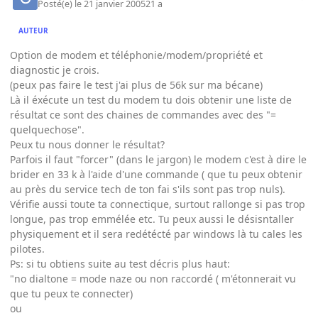
Posté(e)
le 21 janvier 2005
21 a
AUTEUR
Option de modem et téléphonie/modem/propriété et
diagnostic je crois.
(peux pas faire le test j'ai plus de 56k sur ma bécane)
Là il éxécute un test du modem tu dois obtenir une liste de
résultat ce sont des chaines de commandes avec des "=
quelquechose".
Peux tu nous donner le résultat?
Parfois il faut "forcer" (dans le jargon) le modem c'est à dire le
brider en 33 k à l'aide d'une commande ( que tu peux obtenir
au près du service tech de ton fai s'ils sont pas trop nuls).
Vérifie aussi toute ta connectique, surtout rallonge si pas trop
longue, pas trop emmélée etc. Tu peux aussi le désisntaller
physiquement et il sera redétécté par windows là tu cales les
pilotes.
Ps: si tu obtiens suite au test décris plus haut:
"no dialtone = mode naze ou non raccordé ( m'étonnerait vu
que tu peux te connecter)
ou