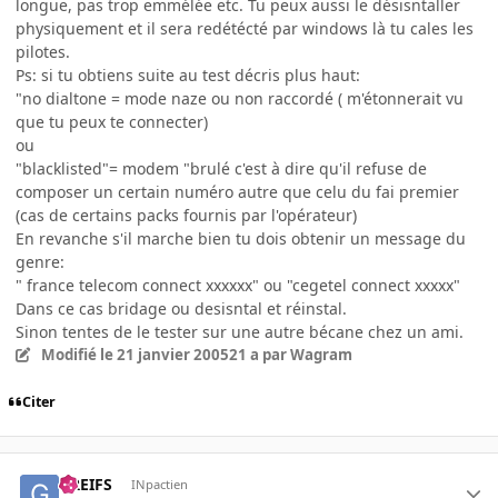
longue, pas trop emmélée etc. Tu peux aussi le désisntaller
physiquement et il sera redétécté par windows là tu cales les
pilotes.
Ps: si tu obtiens suite au test décris plus haut:
"no dialtone = mode naze ou non raccordé ( m'étonnerait vu
que tu peux te connecter)
ou
"blacklisted"= modem "brulé c'est à dire qu'il refuse de
composer un certain numéro autre que celu du fai premier
(cas de certains packs fournis par l'opérateur)
En revanche s'il marche bien tu dois obtenir un message du
genre:
" france telecom connect xxxxxx" ou "cegetel connect xxxxx"
Dans ce cas bridage ou desisntal et réinstal.
Sinon tentes de le tester sur une autre bécane chez un ami.
Modifié
le 21 janvier 2005
21 a
par Wagram
Citer
GREIFS
INpactien