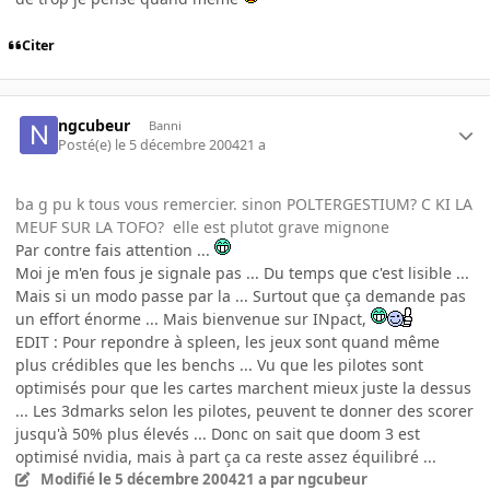
Citer
ngcubeur
Banni
Posté(e)
le 5 décembre 2004
21 a
ba g pu k tous vous remercier. sinon POLTERGESTIUM? C KI LA
MEUF SUR LA TOFO? elle est plutot grave mignone
Par contre fais attention ...
Moi je m'en fous je signale pas ... Du temps que c'est lisible ...
Mais si un modo passe par la ... Surtout que ça demande pas
un effort énorme ... Mais bienvenue sur INpact,
EDIT : Pour repondre à spleen, les jeux sont quand même
plus crédibles que les benchs ... Vu que les pilotes sont
optimisés pour que les cartes marchent mieux juste la dessus
... Les 3dmarks selon les pilotes, peuvent te donner des scorer
jusqu'à 50% plus élevés ... Donc on sait que doom 3 est
optimisé nvidia, mais à part ça ca reste assez équilibré ...
Modifié
le 5 décembre 2004
21 a
par ngcubeur