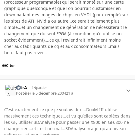
(processeur programmable) qui serait monté sur une carte
graphique quelconque et que l'on pourrait customiser en
downloadant des images de chips en VHDL (par exemple) sur
les sites de ATI, NVidia ou autre...ce serait tellement plus
simple...et un changement de génération ne nécessiterait le
changement que du seul FPGA (à condition qu'il utilise un
socket évidemment)....ce qui reviendrait infiniment moins
cher aux fabriquants de cg et aux consommateurs...mais
bon...faut pas rever...
Citer
UltrA
INpactien
Posté(e)
le 5 décembre 2004
21 a
C'est exactement ce que je voulais dire...DooM III utilise
massivement ces techniques...et vu qu'elles sont cablées dans
les GF, utiliser 3DAnalyse pour passer une X800 en GF6800 ne
change rien...et c'est normal...3DAnalyse n'agit qu'au niveau
software...et non Hardware...