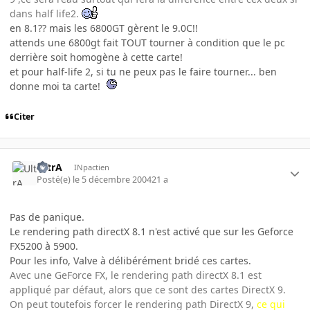
dans half life2.
en 8.1?? mais les 6800GT gèrent le 9.0C!!
attends une 6800gt fait TOUT tourner à condition que le pc
derrière soit homogène à cette carte!
et pour half-life 2, si tu ne peux pas le faire tourner... ben
donne moi ta carte!
Citer
UltrA
INpactien
Posté(e)
le 5 décembre 2004
21 a
Pas de panique.
Le rendering path directX 8.1 n'est activé que sur les Geforce
FX5200 à 5900.
Pour les info, Valve à délibérément bridé ces cartes.
Avec une GeForce FX, le rendering path directX 8.1 est
appliqué par défaut, alors que ce sont des cartes DirectX 9.
On peut toutefois forcer le rendering path DirectX 9,
ce qui