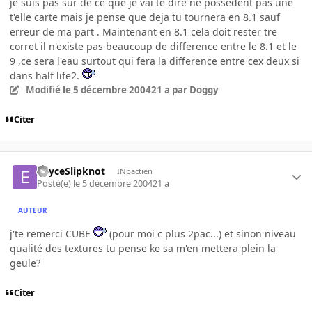
je suis pas sur de ce que je vai te dire ne possedent pas une
t'elle carte mais je pense que deja tu tournera en 8.1 sauf
erreur de ma part . Maintenant en 8.1 cela doit rester tre
corret il n'existe pas beaucoup de difference entre le 8.1 et le
9 ,ce sera l'eau surtout qui fera la difference entre cex deux si
dans half life2.
Modifié
le 5 décembre 2004
21 a
par Doggy
Citer
EnyceSlipknot
INpactien
Posté(e)
le 5 décembre 2004
21 a
AUTEUR
j'te remerci CUBE
(pour moi c plus 2pac...) et sinon niveau
qualité des textures tu pense ke sa m'en mettera plein la
geule?
Citer