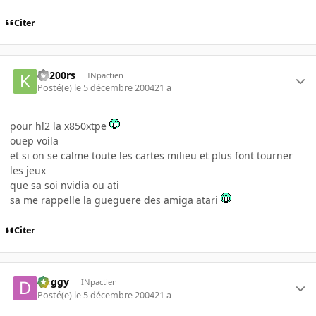
Citer
k1200rs
INpactien
Posté(e)
le 5 décembre 2004
21 a
pour hl2 la x850xtpe
ouep voila
et si on se calme toute les cartes milieu et plus font tourner
les jeux
que sa soi nvidia ou ati
sa me rappelle la gueguere des amiga atari
Citer
Doggy
INpactien
Posté(e)
le 5 décembre 2004
21 a