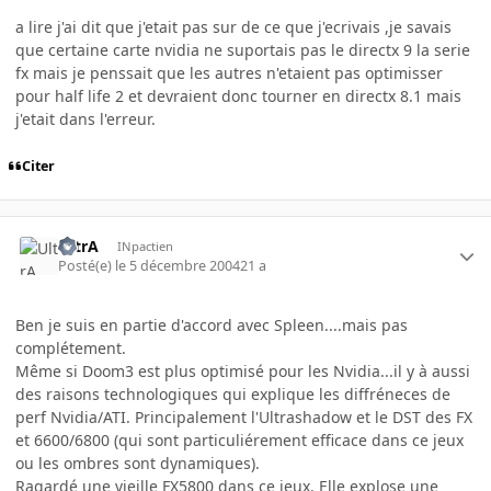
a lire j'ai dit que j'etait pas sur de ce que j'ecrivais ,je savais
que certaine carte nvidia ne suportais pas le directx 9 la serie
fx mais je penssait que les autres n'etaient pas optimisser
pour half life 2 et devraient donc tourner en directx 8.1 mais
j'etait dans l'erreur.
Citer
UltrA
INpactien
Posté(e)
le 5 décembre 2004
21 a
Ben je suis en partie d'accord avec Spleen....mais pas
complétement.
Même si Doom3 est plus optimisé pour les Nvidia...il y à aussi
des raisons technologiques qui explique les diffréneces de
perf Nvidia/ATI. Principalement l'Ultrashadow et le DST des FX
et 6600/6800 (qui sont particuliérement efficace dans ce jeux
ou les ombres sont dynamiques).
Ragardé une vieille FX5800 dans ce jeux. Elle explose une