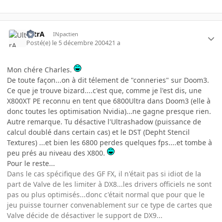
UltrA
INpactien
Posté(e)
le 5 décembre 2004
21 a
Mon chére Charles.
De toute façon...on à dit télement de "conneries" sur Doom3.
Ce que je trouve bizard....c'est que, comme je l'est dis, une
X800XT PE reconnu en tent que 6800Ultra dans Doom3 (elle à
donc toutes les optimisation Nvidia)...ne gagne presque rien.
Autre remarque. Tu désactive l'Ultrashadow (puissance de
calcul doublé dans certain cas) et le DST (Depht Stencil
Textures) ...et bien les 6800 perdes quelques fps....et tombe à
peu prés au niveau des X800.
Pour le reste...
Dans le cas spécifique des GF FX, il n'était pas si idiot de la
part de Valve de les limiter à DX8...les drivers officiels ne sont
pas ou plus optimisés...donc c'était normal que pour que le
jeu puisse tourner convenablement sur ce type de cartes que
Valve décide de désactiver le support de DX9...