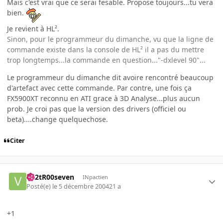
Mais c'est vrai que ce serai fesable. Propose toujours...tu vera
bien.
Je revient à HL².
Sinon, pour le programmeur du dimanche, vu que la ligne de
commande existe dans la console de HL² il a pas du mettre
trop longtemps...la commande en question..."-dxlevel 90"...
Le programmeur du dimanche dit avoire rencontré beaucoup
d'artefact avec cette commande. Par contre, une fois ça
FX5900XT reconnu en ATI grace à 3D Analyse...plus aucun
prob. Je croi pas que la version des drivers (officiel ou
beta)....change quelquechose.
Citer
vR2tR00seven
INpactien
Posté(e)
le 5 décembre 2004
21 a
+1