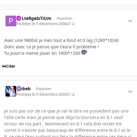
PoLteRgeIsTiUm
INpactien
Posté(e)
le 5 décembre 2004
21 a
Avec une 9800xt je mes tout a fond et 0 lag (1280*1024)
Donc avec ca je pense que t'aura 0 probleme !
Tu pourra meme jouer en 1600*1200
Citer
Trebeb
INpactien
Posté(e)
le 5 décembre 2004
21 a
je suis pas sur de ce que je vai te dire ne possedent pas une
t'elle carte mais je pense que deja tu tournera en 8.1 sauf
erreur de ma part . Maintenant en 8.1 cela doit rester tre
corret il n'existe pas beaucoup de difference entre le 8.1 et le
9 ,ce sera l'eau surtout qui fera la difference entre cex deux si