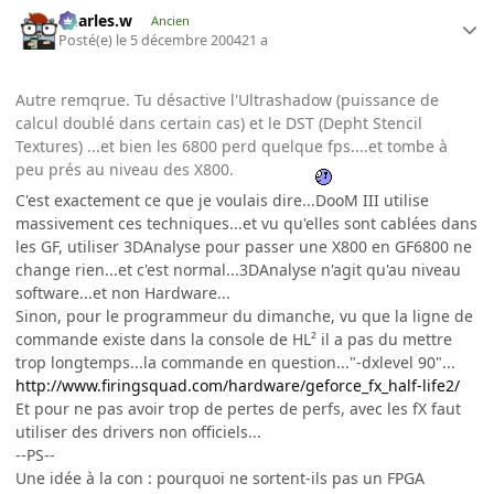
Charles.w
Ancien
Posté(e)
le 5 décembre 2004
21 a
Autre remqrue. Tu désactive l'Ultrashadow (puissance de
calcul doublé dans certain cas) et le DST (Depht Stencil
Textures) ...et bien les 6800 perd quelque fps....et tombe à
peu prés au niveau des X800.
C'est exactement ce que je voulais dire...DooM III utilise
massivement ces techniques...et vu qu'elles sont cablées dans
les GF, utiliser 3DAnalyse pour passer une X800 en GF6800 ne
change rien...et c'est normal...3DAnalyse n'agit qu'au niveau
software...et non Hardware...
Sinon, pour le programmeur du dimanche, vu que la ligne de
commande existe dans la console de HL² il a pas du mettre
trop longtemps...la commande en question..."-dxlevel 90"...
http://www.firingsquad.com/hardware/geforce_fx_half-life2/
Et pour ne pas avoir trop de pertes de perfs, avec les fX faut
utiliser des drivers non officiels...
--PS--
Une idée à la con : pourquoi ne sortent-ils pas un FPGA