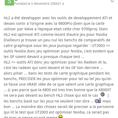
Posté(e)
le 5 décembre 2004
21 a
HL2 a été developper avec les outils de developpement ATI et
devais sortir a l'origine avec la 9800Pro (bien que la carte
utiliser par Valve a l'epoque etait cette cher 9700pro). Donc
HL2 est optimisé ATI comme lesont d'autre jeu pour Nvidia
D'ailleurs je trouve un peu nul les benchs de comparatifs de
catre graphique sous les jeux puisque regarder : UT2003 =>
outils Nvidia donc jeu optimiser pour Nvidia, c'est evident que
les GF soient devant a presque chaque test ...
HL2 => outils ATI donc jeu optimiser pour les Radeon et la,
c'est les radeon qui sont devant et les GF loin derriere ...
alors pitier ... dans les tests de carte graphique pendant les
benchs, PRECISER les jeux optimiser pour tel ou tel jeu qu'on
se fasse une VRAIE idée de ce que valent une carte graphique
... (c pas parce que la 6800 est tres tres bonne que la X800XT
ne sera pas devant au bench HL2 chose qui est le cas
)
les benchs basé sur les jeux ne veulent rien dire ...
mais
bon ... La moindre des choses serait de preciser a la personne
qui lit le test que UT2003 est optimiser Nvidia, ca serait pas
de trop je pense quand meme