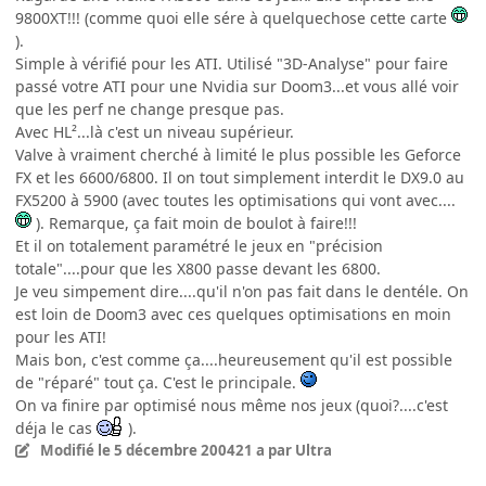
9800XT!!! (comme quoi elle sére à quelquechose cette carte
).
Simple à vérifié pour les ATI. Utilisé "3D-Analyse" pour faire
passé votre ATI pour une Nvidia sur Doom3...et vous allé voir
que les perf ne change presque pas.
Avec HL²...là c'est un niveau supérieur.
Valve à vraiment cherché à limité le plus possible les Geforce
FX et les 6600/6800. Il on tout simplement interdit le DX9.0 au
FX5200 à 5900 (avec toutes les optimisations qui vont avec....
). Remarque, ça fait moin de boulot à faire!!!
Et il on totalement paramétré le jeux en "précision
totale"....pour que les X800 passe devant les 6800.
Je veu simpement dire....qu'il n'on pas fait dans le dentéle. On
est loin de Doom3 avec ces quelques optimisations en moin
pour les ATI!
Mais bon, c'est comme ça....heureusement qu'il est possible
de "réparé" tout ça. C'est le principale.
On va finire par optimisé nous même nos jeux (quoi?....c'est
déja le cas
).
Modifié
le 5 décembre 2004
21 a
par Ultra