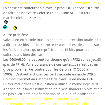
hélas génère des artefacts au niveau de l'eau et d'autre lieux
.
La chose est contournable avec le prog "3D-Analyse". Il suffit
de faire passer votre Geforce FX pour une ATI....est tout
marche nickel. --> DX9.0
Autre probléme.
Valve a en effet codé tous les shaders en précision totale, c'est
à dire en 32 bits sur les GeForce FX (celle-ci est de 24 bits sur
les Radeon), alors qu'une précision de 16 bits pourraient
suffire dans bien des cas.
Les 6600/6800 ne peuvent fonctionné qu'en FP32 sur ce jeux!!!
(pas de FP16). Vu la puissance de ces cartes...ce n'est pas un
gros probléme. Par contre pour les Geforce FX (5200 à
5900)....c'est autre chose. Les perf s'écroule en mode DX9.0.
Un modif permet au Geforce FX de travaillé en mode FP16.
Le forumeur dont il est question a utilisé le même logiciel 3D-
Analyse pour forcer l'utilisation de pixels shaders 16 bits et dit
ne pas avoir noté de dégradation de la qualité d'affichage.
Au
contraire, le rendu est meilleur qu'en directX 8.1 et les
performances sont, cela va de soi, supérieures à celles d'un