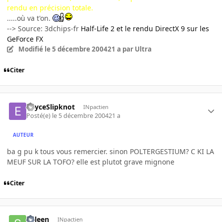
rendu en précision totale.
.....où va t'on.
--> Source: 3dchips-fr
Half-Life 2 et le rendu DirectX 9 sur les
GeForce FX
Modifié
le 5 décembre 2004
21 a
par Ultra
Citer
EnyceSlipknot
INpactien
Posté(e)
le 5 décembre 2004
21 a
AUTEUR
ba g pu k tous vous remercier. sinon POLTERGESTIUM? C KI LA
MEUF SUR LA TOFO? elle est plutot grave mignone
Citer
Spleen
INpactien