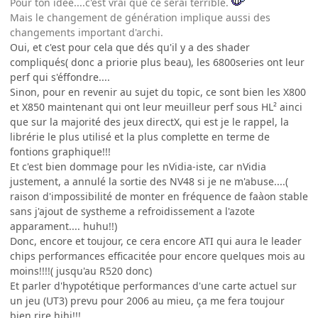
Pour ton idée....c'est vrai que ce serai térrible.
Mais le changement de génération implique aussi des
changements important d'archi.
Oui, et c'est pour cela que dés qu'il y a des shader
compliqués( donc a priorie plus beau), les 6800series ont leur
perf qui s'éffondre....
Sinon, pour en revenir au sujet du topic, ce sont bien les X800
et X850 maintenant qui ont leur meuilleur perf sous HL² ainci
que sur la majorité des jeux directX, qui est je le rappel, la
librérie le plus utilisé et la plus complette en terme de
fontions graphique!!!
Et c'est bien dommage pour les nVidia-iste, car nVidia
justement, a annulé la sortie des NV48 si je ne m'abuse....(
raison d'impossibilité de monter en fréquence de faàon stable
sans j'ajout de systheme a refroidissement a l'azote
apparament.... huhu!!)
Donc, encore et toujour, ce cera encore ATI qui aura le leader
chips performances efficacitée pour encore quelques mois au
moins!!!!( jusqu'au R520 donc)
Et parler d'hypotétique performances d'une carte actuel sur
un jeu (UT3) prevu pour 2006 au mieu, ça me fera toujour
bien rire hihi!!!