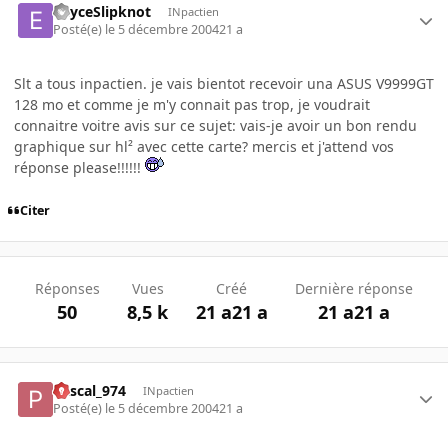
EnyceSlipknot
INpactien
Posté(e)
le 5 décembre 2004
21 a
Slt a tous inpactien. je vais bientot recevoir una ASUS V9999GT
128 mo et comme je m'y connait pas trop, je voudrait
connaitre voitre avis sur ce sujet: vais-je avoir un bon rendu
graphique sur hl² avec cette carte? mercis et j'attend vos
réponse please!!!!!!
Citer
Réponses
Vues
Créé
Dernière réponse
50
8,5 k
21 a
21 a
21 a
21 a
Pascal_974
INpactien
Posté(e)
le 5 décembre 2004
21 a