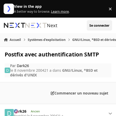
Aller au contenu
View in the app
×
Di
A better way to browse.
Learn more
.
Next
Se connecter
Accueil
Systèmes d'exploitation
GNU/Linux, *BSD et dérivé
Postfix avec authentification SMTP
Par
Dark26
le 8 novembre 2004
21 a
dans
GNU/Linux, *BSD et
dérivés d'UNIX
Commencer un nouveau sujet
Dark26
Ancien
Posté(e)
le 8 novembre 2004
21 a