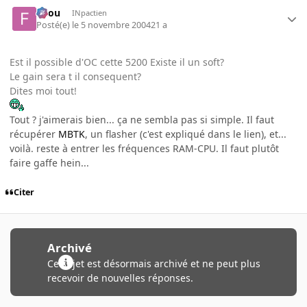
falou
INpactien
Posté(e)
le 5 novembre 2004
21 a
Est il possible d'OC cette 5200 Existe il un soft?
Le gain sera t il consequent?
Dites moi tout!
Tout ? j'aimerais bien... ça ne sembla pas si simple. Il faut
récupérer
MBTK
, un flasher (c'est expliqué dans le lien), et...
voilà. reste à entrer les fréquences RAM-CPU. Il faut plutôt
faire gaffe hein...
Citer
Archivé
Ce sujet est désormais archivé et ne peut plus
recevoir de nouvelles réponses.