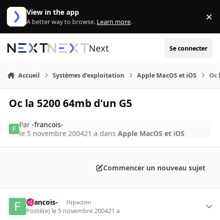
Aller au contenu
View in the app
×
Di
A better way to browse.
Learn more
.
Next
Se connecter
Accueil
Systèmes d'exploitation
Apple MacOS et iOS
Oc 
Oc la 5200 64mb d'un G5
Par
-francois-
le 5 novembre 2004
21 a
dans
Apple MacOS et iOS
Commencer un nouveau sujet
-francois-
INpactien
Posté(e)
le 5 novembre 2004
21 a