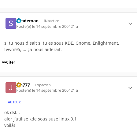
Sandeman
INpactien
Posté(e)
le 14 septembre 2004
21 a
si tu nous disait si tu es sous KDE, Gnome, Enlightment,
fvwm95, ... ça nous aiderait.
Citer
jah777
INpactien
Posté(e)
le 14 septembre 2004
21 a
AUTEUR
ok dsl...
alor j'utilise kde sous suse linux 9.1
voilà!