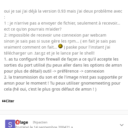
oui je sai j'ai déjà la version 0.93 mais j'ai deux problème avec
:
1 : je n'arrive pas a envoyer de fichier, seulement à recevoir...
ect ce qu'on pourrais m'aider?
2: impossible de recevoir une connexion par webcam
sinon je sais pas si suse gère les rpm... ( en fait je sais pas
vraiment comment on fait...
) paske pour l'instant j'ai
télécharger un .tar.gz et je le lance par le shell!
1. as tu configuré ton firewall de façon a ce qu'il accepte les
sorties du port utilisé (tu peux aller dans les options de amsn
pour plus de détail) outil -> préférence -> connexion
2. la transmission du son et de l'image n'est pas supportée pr
amsn pour le moment ! Tu peux utiliser gnomemeeting pour
cela (hé oui, c'est le plus gros défaut de amsn ! )
Citer
Sillage
INpactien
Posté(e)
le 14 septembre 2004
21 a