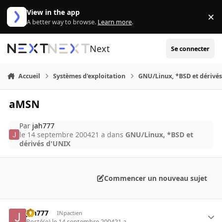
Aller au contenu
View in the app
×
Di
A better way to browse.
Learn more
.
Next
Se connecter
Accueil
Systèmes d'exploitation
GNU/Linux, *BSD et dérivé
aMSN
Par
jah777
le 14 septembre 2004
21 a
dans
GNU/Linux, *BSD et
dérivés d'UNIX
Commencer un nouveau sujet
jah777
INpactien
Posté(e)
le 14 septembre 2004
21 a