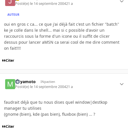
Posté(e)
le 14 septembre 2004
21 a
AUTEUR
oui en gros c ca... ce que j'ai déjà fait c'est un fichier "batch"
ke je colle dans le shell... mai si c possible d'avoir un
raccourcis sous la forme d'un icone ou il suffit de clicer
dessus pour lancer aMSN ca serai cool de me dire comment
on fait!!!!
Citer
miyamoto
INpactien
Posté(e)
le 14 septembre 2004
21 a
faudrait déjà que tu nous dises quel window|destkop
manager tu utilises
(gnome (bien), kde (pas bien), fluxbox (bien) ... ?
Citer