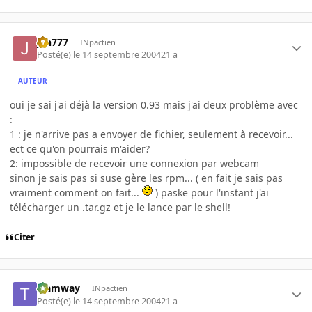
jah777
INpactien
Posté(e)
le 14 septembre 2004
21 a
AUTEUR
oui je sai j'ai déjà la version 0.93 mais j'ai deux problème avec
:
1 : je n'arrive pas a envoyer de fichier, seulement à recevoir...
ect ce qu'on pourrais m'aider?
2: impossible de recevoir une connexion par webcam
sinon je sais pas si suse gère les rpm... ( en fait je sais pas
vraiment comment on fait...
) paske pour l'instant j'ai
télécharger un .tar.gz et je le lance par le shell!
Citer
tramway
INpactien
Posté(e)
le 14 septembre 2004
21 a