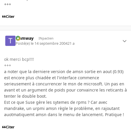
+++
Citer
tramway
INpactien
Posté(e)
le 14 septembre 2004
21 a
ok merci bcp!!!!
+++
a noter que la derniere version de amsn sortie en aout (0.93)
est encore plus chiadée et l'interface commence
serieusement à concurrencer le msn de microsoft. Un pas en
avant et un argument de poids pour convaincre les reticants à
tenter le double boot.
Est ce que Suse gère les sytemes de rpms ? Car avec
mandrake, un urpmi amsn règle le problème, en rajoutant
auotmatiquemt amsn dans le menu de lancement. Pratique !
Citer