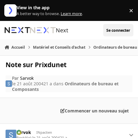
Aller au contenu
View in the app
×
Di
A better way to browse.
Learn more
.
Next
Se connecter
Accueil
Matériel et Conseils d'achat
Ordinateurs de bureau
Note sur Prixdunet
Par
Sarvok
le 21 août 2004
21 a
dans
Ordinateurs de bureau et
Composants
Commencer un nouveau sujet
Sarvok
INpactien
Posté(e)
le 21 août 2004
21 a