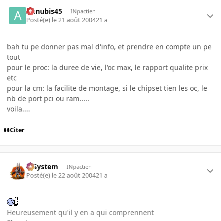
Annubis45
INpactien
Posté(e)
le 21 août 2004
21 a
bah tu pe donner pas mal d'info, et prendre en compte un pe
tout
pour le proc: la duree de vie, l'oc max, le rapport qualite prix
etc
pour la cm: la facilite de montage, si le chipset tien les oc, le
nb de port pci ou ram.....
voila....
Citer
X-System
INpactien
Posté(e)
le 22 août 2004
21 a
Heureusement qu'il y en a qui comprennent