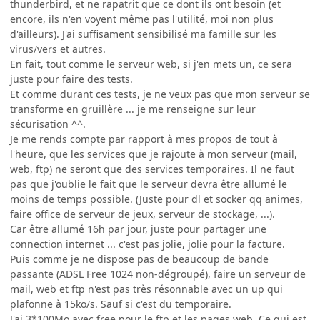
thunderbird, et ne rapatrit que ce dont ils ont besoin (et
encore, ils n'en voyent même pas l'utilité, moi non plus
d'ailleurs). J'ai suffisament sensibilisé ma famille sur les
virus/vers et autres.
En fait, tout comme le serveur web, si j'en mets un, ce sera
juste pour faire des tests.
Et comme durant ces tests, je ne veux pas que mon serveur se
transforme en gruillère ... je me renseigne sur leur
sécurisation ^^.
Je me rends compte par rapport à mes propos de tout à
l'heure, que les services que je rajoute à mon serveur (mail,
web, ftp) ne seront que des services temporaires. Il ne faut
pas que j'oublie le fait que le serveur devra être allumé le
moins de temps possible. (Juste pour dl et socker qq animes,
faire office de serveur de jeux, serveur de stockage, ...).
Car être allumé 16h par jour, juste pour partager une
connection internet ... c'est pas jolie, jolie pour la facture.
Puis comme je ne dispose pas de beaucoup de bande
passante (ADSL Free 1024 non-dégroupé), faire un serveur de
mail, web et ftp n'est pas très résonnable avec un up qui
plafonne à 15ko/s. Sauf si c'est du temporaire.
J'ai 3*100Mo avec free pour le ftp et les pages web. Ce qui est