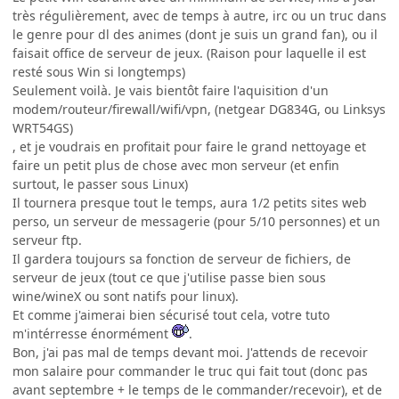
très régulièrement, avec de temps à autre, irc ou un truc dans
le genre pour dl des animes (dont je suis un grand fan), ou il
faisait office de serveur de jeux. (Raison pour laquelle il est
resté sous Win si longtemps)
Seulement voilà. Je vais bientôt faire l'aquisition d'un
modem/routeur/firewall/wifi/vpn, (netgear DG834G, ou Linksys
WRT54GS)
, et je voudrais en profitait pour faire le grand nettoyage et
faire un petit plus de chose avec mon serveur (et enfin
surtout, le passer sous Linux)
Il tournera presque tout le temps, aura 1/2 petits sites web
perso, un serveur de messagerie (pour 5/10 personnes) et un
serveur ftp.
Il gardera toujours sa fonction de serveur de fichiers, de
serveur de jeux (tout ce que j'utilise passe bien sous
wine/wineX ou sont natifs pour linux).
Et comme j'aimerai bien sécurisé tout cela, votre tuto
m'intérresse énormément
.
Bon, j'ai pas mal de temps devant moi. J'attends de recevoir
mon salaire pour commander le truc qui fait tout (donc pas
avant septembre + le temps de le commander/recevoir), et de