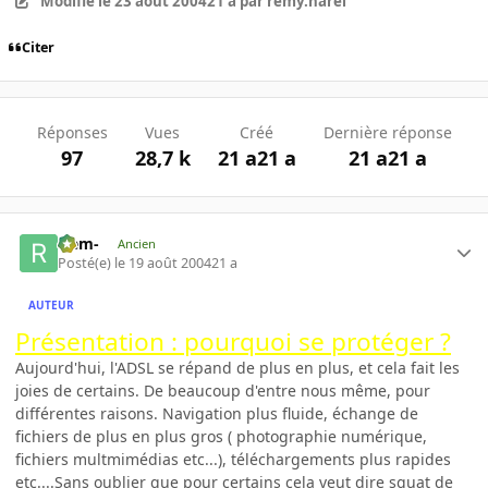
Modifié
le 23 août 2004
21 a
par remy.harel
Citer
Réponses
Vues
Créé
Dernière réponse
97
28,7 k
21 a
21 a
21 a
21 a
-rem-
Ancien
Posté(e)
le 19 août 2004
21 a
AUTEUR
Présentation : pourquoi se protéger ?
Aujourd'hui, l'ADSL se répand de plus en plus, et cela fait les
joies de certains. De beaucoup d'entre nous même, pour
différentes raisons. Navigation plus fluide, échange de
fichiers de plus en plus gros ( photographie numérique,
fichiers multmimédias etc...), téléchargements plus rapides
etc....Sans oublier que pour certains cela veut dire squat de