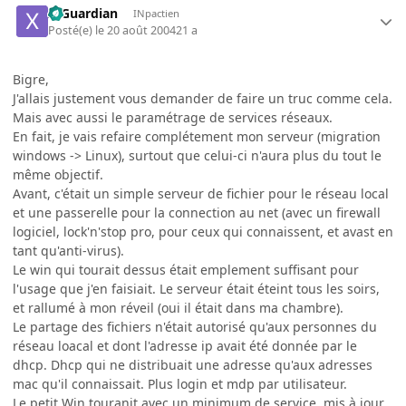
X-Guardian
INpactien
Posté(e)
le 20 août 2004
21 a
Bigre,
J'allais justement vous demander de faire un truc comme cela.
Mais avec aussi le paramétrage de services réseaux.
En fait, je vais refaire complétement mon serveur (migration
windows -> Linux), surtout que celui-ci n'aura plus du tout le
même objectif.
Avant, c'était un simple serveur de fichier pour le réseau local
et une passerelle pour la connection au net (avec un firewall
logiciel, lock'n'stop pro, pour ceux qui connaissent, et avast en
tant qu'anti-virus).
Le win qui tourait dessus était emplement suffisant pour
l'usage que j'en faisiait. Le serveur était éteint tous les soirs,
et rallumé à mon réveil (oui il était dans ma chambre).
Le partage des fichiers n'était autorisé qu'aux personnes du
réseau loacal et dont l'adresse ip avait été donnée par le
dhcp. Dhcp qui ne distribuait une adresse qu'aux adresses
mac qu'il connaissait. Plus login et mdp par utilisateur.
Le petit Win touranit avec un minimum de service, mis à jour