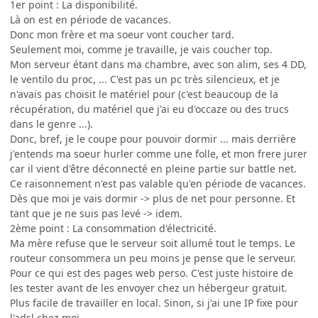
1er point : La disponibilité.
Là on est en période de vacances.
Donc mon frère et ma soeur vont coucher tard.
Seulement moi, comme je travaille, je vais coucher top.
Mon serveur étant dans ma chambre, avec son alim, ses 4 DD,
le ventilo du proc, ... C'est pas un pc très silencieux, et je
n'avais pas choisit le matériel pour (c'est beaucoup de la
récupération, du matériel que j'ai eu d'occaze ou des trucs
dans le genre ...).
Donc, bref, je le coupe pour pouvoir dormir ... mais derrière
j'entends ma soeur hurler comme une folle, et mon frere jurer
car il vient d'être déconnecté en pleine partie sur battle net.
Ce raisonnement n'est pas valable qu'en période de vacances.
Dès que moi je vais dormir -> plus de net pour personne. Et
tant que je ne suis pas levé -> idem.
2ème point : La consommation d'électricité.
Ma mère refuse que le serveur soit allumé tout le temps. Le
routeur consommera un peu moins je pense que le serveur.
Pour ce qui est des pages web perso. C'est juste histoire de
les tester avant de les envoyer chez un hébergeur gratuit.
Plus facile de travailler en local. Sinon, si j'ai une IP fixe pour
l'adsl chez moi.