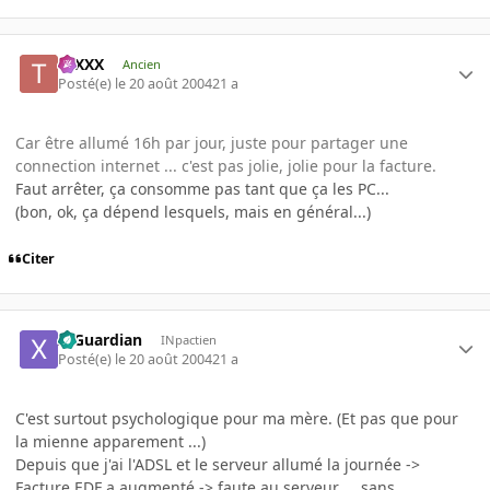
tuXXX
Ancien
Posté(e)
le 20 août 2004
21 a
Car être allumé 16h par jour, juste pour partager une
connection internet ... c'est pas jolie, jolie pour la facture.
Faut arrêter, ça consomme pas tant que ça les PC...
(bon, ok, ça dépend lesquels, mais en général...)
Citer
X-Guardian
INpactien
Posté(e)
le 20 août 2004
21 a
C'est surtout psychologique pour ma mère. (Et pas que pour
la mienne apparement ...)
Depuis que j'ai l'ADSL et le serveur allumé la journée ->
Facture EDF a augmenté -> faute au serveur ... sans