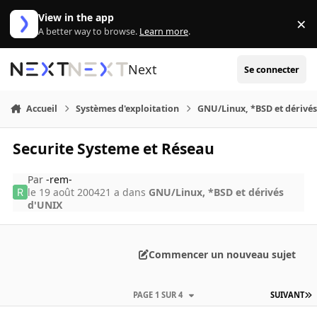
Aller au contenu
View in the app
×
Di
A better way to browse.
Learn more
.
Next
Se connecter
Accueil
Systèmes d'exploitation
GNU/Linux, *BSD et dérivé
Securite Systeme et Réseau
Par
-rem-
le 19 août 2004
21 a
dans
GNU/Linux, *BSD et dérivés
d'UNIX
Commencer un nouveau sujet
PAGE 1 SUR 4
SUIVANT