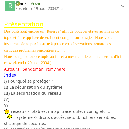
-rem-
Ancien
Posté(e)
le 19 août 2004
21 a
Présentation
Des posts sont encore en "Reservé" afin de pouvoir etayer au mieux ce
topic et faire qqchose de vraiment complet sur ce sujet. Nous vous
inviterons donc
par la suite
à poster vos observations, remarques,
critiques problemes rencontres etc... .
Nous completerons ce topic au fur et à mesure et le commencerons d'ici
ce week end ( 20 aout 2004 ).
Auteurs : Sandeman, remy.harel
Index :
I) Pourquoi se protéger ?
II) La sécurisation du système
III) La sécurisation du réseau
IV)
V)
réseau -> iptables, nmap, traceroute, ifconfig etc....
système -> droits d'accès, setuid, fichiers sensibles,
stratégie de securité...