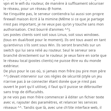
vpn et le wifi du routeur, de manière à suffisament sécuriser
le réseau, pour un réseau @ home.
Ne t'inquiète pas, le serveur contiendra lui aussi son propre
firewall maison écrit à la mimine (Même si ce que je partage
n'est pas important, je ne veux pas qu'on y touche sans mon
authorisation. C'est bourré d'animes ^^).
Les postes clients sont soit sous Linux, soit sous windows.
(tous en dual/boot pour le moment). Ils ont tous avast en tant
qu'antivirus s'ils sont sous Win. Ils seront branchés sur un
switch qui lui sera relié au routeur. Seul le serveur sera
branché directement sur le routeur. Je veux faire en sorte que
le réseau local (postes clients) ne puisse être vu du monde
extérieur.
De plus pour le cas où, si jamais mon frêre (ou pire mon père
^^) devait intervenir sur ces régles de sécurité (style un jeu
n'arrive pas à se connecter étant donée que je n'est pas
ouvert le port qu'il utilise), il faut qu'il puisse se débrouiller
sans trop de diffucultés.
Je ne vois pas mon frère commencer à éditer un fichier texte
avec vi, rajouter des paramètres, et relancer les services
réseaux ^^. Tandis que là, avec une ch'tite interface web, il