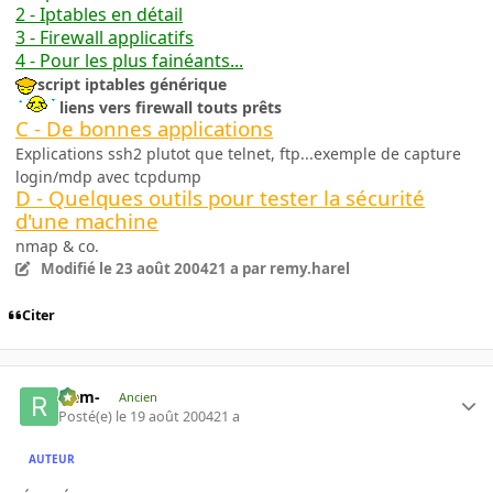
2 - Iptables en détail
3 - Firewall applicatifs
4 - Pour les plus fainéants...
script iptables générique
liens vers firewall touts prêts
C - De bonnes applications
Explications ssh2 plutot que telnet, ftp...exemple de capture
login/mdp avec tcpdump
D - Quelques outils pour tester la sécurité
d'une machine
nmap & co.
Modifié
le 23 août 2004
21 a
par remy.harel
Citer
-rem-
Ancien
Posté(e)
le 19 août 2004
21 a
AUTEUR