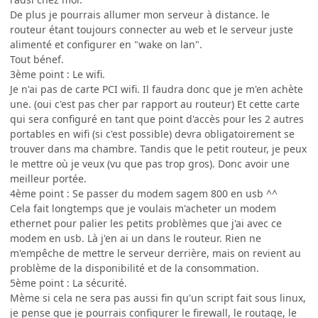
De plus je pourrais allumer mon serveur à distance. le
routeur étant toujours connecter au web et le serveur juste
alimenté et configurer en "wake on lan".
Tout bénef.
3ème point : Le wifi.
Je n'ai pas de carte PCI wifi. Il faudra donc que je m'en achète
une. (oui c'est pas cher par rapport au routeur) Et cette carte
qui sera configuré en tant que point d'accès pour les 2 autres
portables en wifi (si c'est possible) devra obligatoirement se
trouver dans ma chambre. Tandis que le petit routeur, je peux
le mettre où je veux (vu que pas trop gros). Donc avoir une
meilleur portée.
4ème point : Se passer du modem sagem 800 en usb ^^
Cela fait longtemps que je voulais m'acheter un modem
ethernet pour palier les petits problèmes que j'ai avec ce
modem en usb. Là j'en ai un dans le routeur. Rien ne
m'empêche de mettre le serveur derrière, mais on revient au
problème de la disponibilité et de la consommation.
5ème point : La sécurité.
Mème si cela ne sera pas aussi fin qu'un script fait sous linux,
je pense que je pourrais configurer le firewall, le routage, le