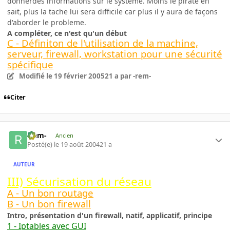
donnerdes informations sur le système. Moins le pirate en
sait, plus la tache lui sera difficile car plus il y aura de façons
d'aborder le probleme.
A compléter, ce n'est qu'un début
C - Définiton de l'utilisation de la machine,
serveur, firewall, workstation pour une sécurité
spécifique
Modifié
le 19 février 2005
21 a
par -rem-
Citer
-rem-
Ancien
Posté(e)
le 19 août 2004
21 a
AUTEUR
III) Sécurisation du réseau
A - Un bon routage
B - Un bon firewall
Intro, présentation d'un firewall, natif, applicatif, principe
1 - Iptables avec GUI