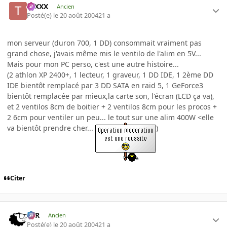
tuXXX
Ancien
Posté(e)
le 20 août 2004
21 a
mon serveur (duron 700, 1 DD) consommait vraiment pas
grand chose, j'avais même mis le ventilo de l'alim en 5V...
Mais pour mon PC perso, c'est une autre histoire...
(2 athlon XP 2400+, 1 lecteur, 1 graveur, 1 DD IDE, 1 2ème DD
IDE bientôt remplacé par 3 DD SATA en raid 5, 1 GeForce3
bientôt remplacée par mieux,la carte son, l'écran (LCD ça va),
et 2 ventilos 8cm de boitier + 2 ventilos 8cm pour les procos +
2 6cm pour ventiler un peu... le tout sur une alim 400W <elle
va bientôt prendre cher...
)
Citer
KzR
Ancien
Posté(e)
le 20 août 2004
21 a