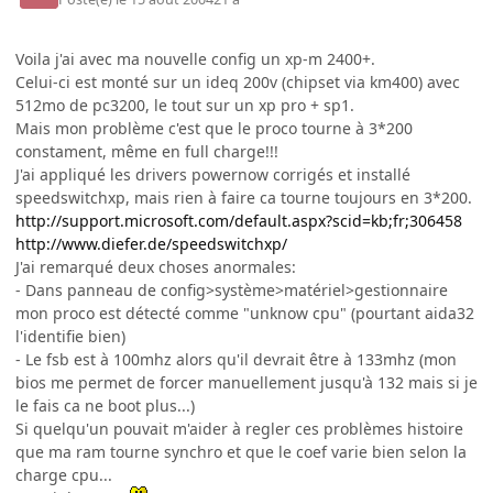
Voila j'ai avec ma nouvelle config un xp-m 2400+.
Celui-ci est monté sur un ideq 200v (chipset via km400) avec
512mo de pc3200, le tout sur un xp pro + sp1.
Mais mon problème c'est que le proco tourne à 3*200
constament, même en full charge!!!
J'ai appliqué les drivers powernow corrigés et installé
speedswitchxp, mais rien à faire ca tourne toujours en 3*200.
http://support.microsoft.com/default.aspx?scid=kb;fr;306458
http://www.diefer.de/speedswitchxp/
J'ai remarqué deux choses anormales:
- Dans panneau de config>système>matériel>gestionnaire
mon proco est détecté comme "unknow cpu" (pourtant aida32
l'identifie bien)
- Le fsb est à 100mhz alors qu'il devrait être à 133mhz (mon
bios me permet de forcer manuellement jusqu'à 132 mais si je
le fais ca ne boot plus...)
Si quelqu'un pouvait m'aider à regler ces problèmes histoire
que ma ram tourne synchro et que le coef varie bien selon la
charge cpu...