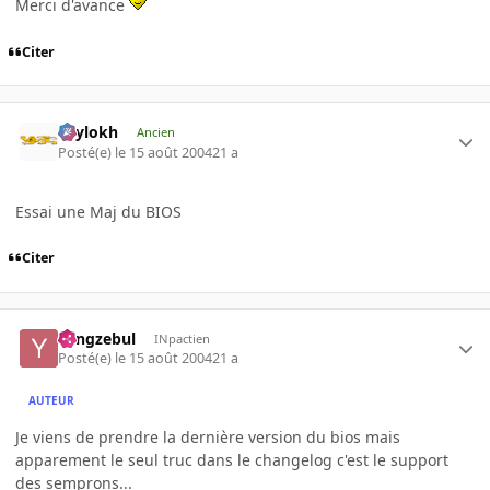
Merci d'avance
Citer
Psylokh
Ancien
Posté(e)
le 15 août 2004
21 a
Essai une Maj du BIOS
Citer
Yangzebul
INpactien
Posté(e)
le 15 août 2004
21 a
AUTEUR
Je viens de prendre la dernière version du bios mais
apparement le seul truc dans le changelog c'est le support
des semprons...