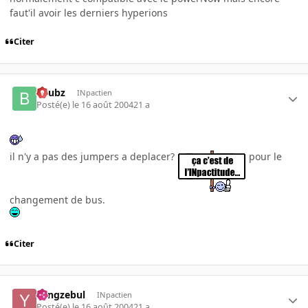
faut'il avoir les derniers hyperions
Citer
beubz
INpactien
Posté(e)
le 16 août 2004
21 a
il n'y a pas des jumpers a deplacer?
pour le
changement de bus.
Citer
Yangzebul
INpactien
Posté(e)
le 16 août 2004
21 a