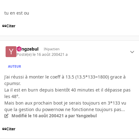
tu en est ou
Citer
Yangzebul
INpactien
Posté(e)
le 16 août 2004
21 a
AUTEUR
J'ai réussi à monter le coeff à 13.5 (13.5*133=1800) grace à
cpumsr.
La il est en burn depuis bientôt 40 minutes et il dépasse pas
les 48°.
Mais bon aux prochain boot je serais toujours en 3*133 vu
que la gestion du powernow ne fonctionne toujours pas...
Modifié
le 16 août 2004
21 a
par Yangzebul
Citer