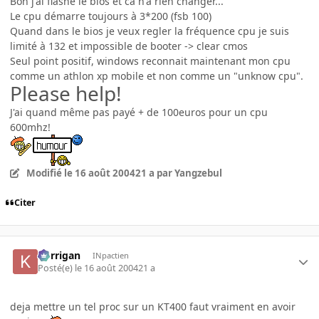
Bon j'ai flashé le bios et ca n'a rien changer...
Le cpu démarre toujours à 3*200 (fsb 100)
Quand dans le bios je veux regler la fréquence cpu je suis
limité à 132 et impossible de booter -> clear cmos
Seul point positif, windows reconnait maintenant mon cpu
comme un athlon xp mobile et non comme un "unknow cpu".
Please help!
J'ai quand même pas payé + de 100euros pour un cpu
600mhz!
Modifié
le 16 août 2004
21 a
par Yangzebul
Citer
korrigan
INpactien
Posté(e)
le 16 août 2004
21 a
deja mettre un tel proc sur un KT400 faut vraiment en avoir