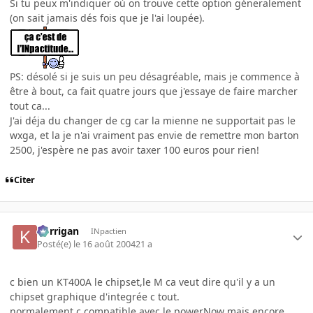
Si tu peux m'indiquer où on trouve cette option géneralement
(on sait jamais dés fois que je l'ai loupée).
PS: désolé si je suis un peu désagréable, mais je commence à
être à bout, ca fait quatre jours que j'essaye de faire marcher
tout ca...
J'ai déja du changer de cg car la mienne ne supportait pas le
wxga, et la je n'ai vraiment pas envie de remettre mon barton
2500, j'espère ne pas avoir taxer 100 euros pour rien!
Citer
korrigan
INpactien
Posté(e)
le 16 août 2004
21 a
c bien un KT400A le chipset,le M ca veut dire qu'il y a un
chipset graphique d'integrée c tout.
normalement c compatible avec le powerNow mais encore