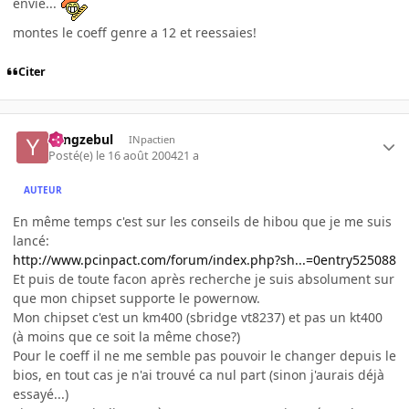
envie...
montes le coeff genre a 12 et reessaies!
Citer
Yangzebul
INpactien
Posté(e)
le 16 août 2004
21 a
AUTEUR
En même temps c'est sur les conseils de hibou que je me suis
lancé:
http://www.pcinpact.com/forum/index.php?sh...=0entry525088
Et puis de toute facon après recherche je suis absolument sur
que mon chipset supporte le powernow.
Mon chipset c'est un km400 (sbridge vt8237) et pas un kt400
(à moins que ce soit la même chose?)
Pour le coeff il ne me semble pas pouvoir le changer depuis le
bios, en tout cas je n'ai trouvé ca nul part (sinon j'aurais déjà
essayé...)