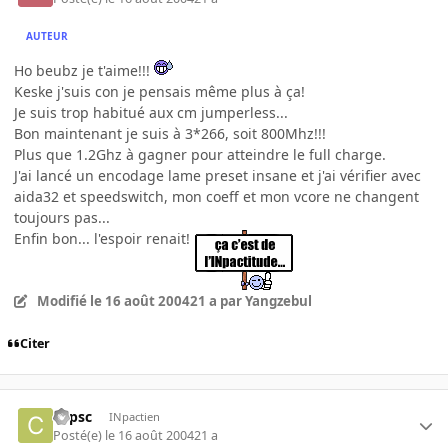
AUTEUR
Ho beubz je t'aime!!!
Keske j'suis con je pensais même plus à ça!
Je suis trop habitué aux cm jumperless...
Bon maintenant je suis à 3*266, soit 800Mhz!!!
Plus que 1.2Ghz à gagner pour atteindre le full charge.
J'ai lancé un encodage lame preset insane et j'ai vérifier avec
aida32 et speedswitch, mon coeff et mon vcore ne changent
toujours pas...
Enfin bon... l'espoir renait!
Modifié
le 16 août 2004
21 a
par Yangzebul
Citer
copsc
INpactien
Posté(e)
le 16 août 2004
21 a