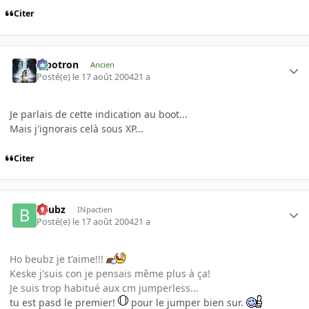
Citer
Pipotron
Ancien
Posté(e)
le 17 août 2004
21 a
Je parlais de cette indication au boot...
Mais j'ignorais celà sous XP...
Citer
beubz
INpactien
Posté(e)
le 17 août 2004
21 a
Ho beubz je t'aime!!!
Keske j'suis con je pensais même plus à ça!
Je suis trop habitué aux cm jumperless...
tu est pasd le premier!
pour le jumper bien sur.