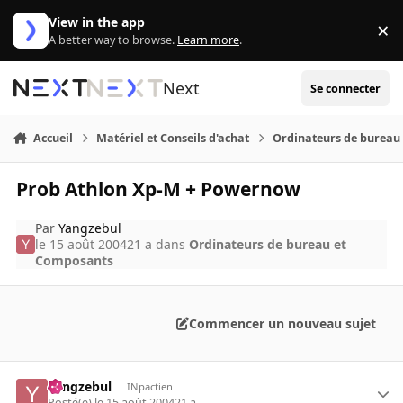
Aller au contenu
View in the app
×
Di
A better way to browse.
Learn more
.
Next
Se connecter
Accueil
Matériel et Conseils d'achat
Ordinateurs de bureau
Prob Athlon Xp-M + Powernow
Par
Yangzebul
le 15 août 2004
21 a
dans
Ordinateurs de bureau et
Composants
Commencer un nouveau sujet
Yangzebul
INpactien
Posté(e)
le 15 août 2004
21 a