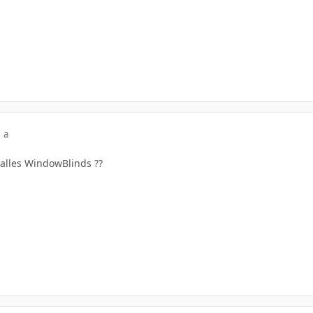
 a
talles WindowBlinds ??