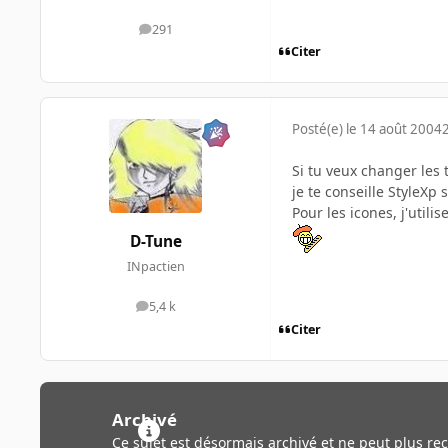
291
messages
Citer
Posté(e)
le 14 août 2004
Si tu veux changer les 
je te conseille StyleXp
Pour les icones, j'utili
D-Tune
INpactien
5,4 k
messages
Citer
Archivé
Ce sujet est désormais archivé et ne peut plus re