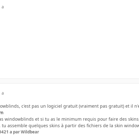
 a
 a
dowblinds, c'est pas un logiciel gratuit (vraiment pas gratuit) et il
om
as windowblinds et si tu as le minimum requis pour faire des skins,
, tu assemble quelques skins à partir des fichiers de la skin wind
04
21 a
par Wildbear