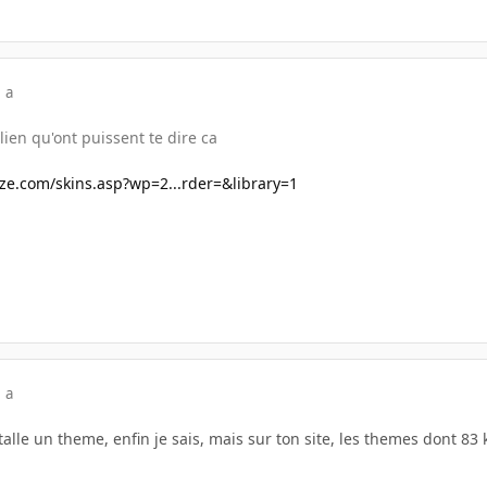
 a
lien qu'ont puissent te dire ca
ze.com/skins.asp?wp=2...rder=&library=1
 a
alle un theme, enfin je sais, mais sur ton site, les themes dont 83