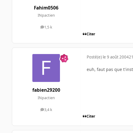
Fahim0506
INpactien
1,5 k
messages
Citer
Posté(e)
le 9 août 2004
21
euh, faut pas que t'ins
fabien29200
INpactien
3,4 k
messages
Citer