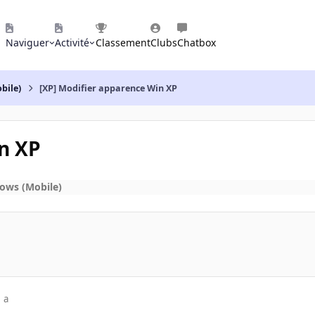
Naviguer
Activité
Classement
Clubs
Chatbox
bile)
[XP] Modifier apparence Win XP
n XP
ows (Mobile)
 a