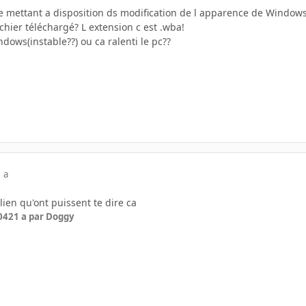
ite mettant a disposition ds modification de l apparence de Windows.
chier téléchargé? L extension c est .wba!
ows(instable??) ou ca ralenti le pc??
 a
lien qu'ont puissent te dire ca
04
21 a
par Doggy