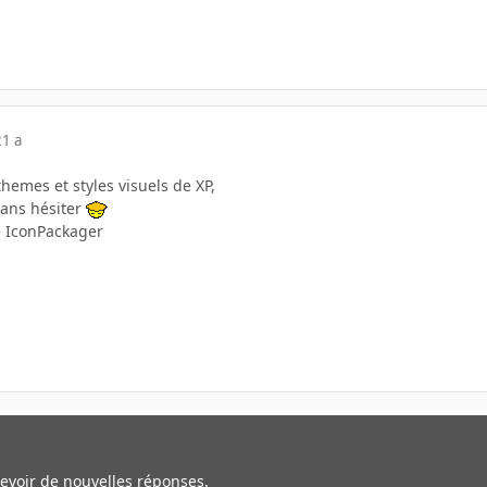
21 a
themes et styles visuels de XP,
 sans hésiter
se IconPackager
cevoir de nouvelles réponses.