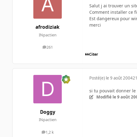
Salut j ai trouver un s
Comment installer ce fi
Est dangereux pour wind
merci
afrodiziak
INpactien
261
messages
Citer
Posté(e)
le 9 août 2004
21
si tu pouvait donner le 
Modifié
le 9 août 20
Doggy
INpactien
1,2 k
messages