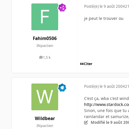
Posté(e)
le 9 août 2004
21
je peut le trouver ou
Fahim0506
INpactien
1,5 k
messages
Citer
Posté(e)
le 9 août 2004
21
C'est ça, wba c'est win
http://www.stardock.c
Sinon, une fois que tu 
rainlandar et samurize
Wildbear
Modifié
le 9 août 20
INpactien