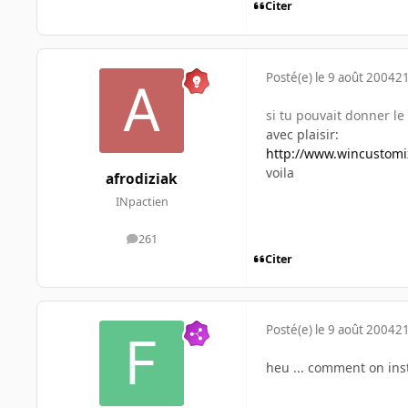
Citer
Posté(e)
le 9 août 2004
21
si tu pouvait donner le 
avec plaisir:
http://www.wincustomi
voila
afrodiziak
INpactien
261
messages
Citer
Posté(e)
le 9 août 2004
21
heu ... comment on inst